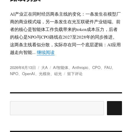
阶
估
段：
AI产业正在同时经历两条主线的变化：一条发生在模型厂
XPO、
商的商业模式端，另一条发生在光互联硬件产业链端。前
CPO
者的核心是智能体工作负载带来的token成本压力，后者
路
线
的核心是NPO与CPO路线在2027至2028年的同步推进。
分
这两条主线看似分散，实际存在同一个底层逻辑：AI应用
化
“AI模型定价重构与NPO产业链升温：
越走向智能...
继续阅读
与
光
发
分
标
模
2026年6月13日
大A
AI智能体
、
Anthropic
、
CPO
、
FAU
、
布
类
签
于
块
NPO
、
OpenAI
、
光模块
、
硅光
留下评论
于
AI
产
模
业
型
链
定
再
价
评
搜
重
估
索
构
与
NPO