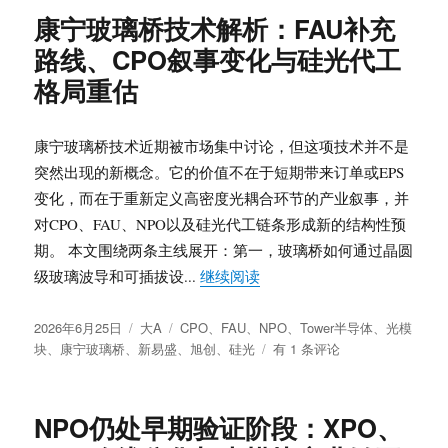
璃
及
康宁玻璃桥技术解析：FAU补充
桥
CPO
路线、CPO叙事变化与硅光代工
与
耦
DCI
合
格局重估
供
产
应
业
链
链
康宁玻璃桥技术近期被市场集中讨论，但这项技术并不是
重
突然出现的新概念。它的价值不在于短期带来订单或EPS
估：
变化，而在于重新定义高密度光耦合环节的产业叙事，并
FAU
替
对CPO、FAU、NPO以及硅光代工链条形成新的结构性预
代
期。 本文围绕两条主线展开：第一，玻璃桥如何通过晶圆
边
“康宁玻璃桥技术解析：FA
级玻璃波导和可插拔设...
继续阅读
界、
CPO
发
分
标
节
2026年6月25日
大A
CPO
、
FAU
、
NPO
、
Tower半导体
、
光模
布
类
签
康
奏、
块
、
康宁玻璃桥
、
新易盛
、
旭创
、
硅光
有 1 条评论
于
宁
液
玻
冷
璃
与
NPO仍处早期验证阶段：XPO、
桥
相