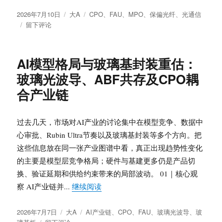
需
发
分
标
求
2026年7月10日
大A
CPO
、
FAU
、
MPO
、
保偏光纤
、
光通信
布
于
类
签
与
留下评论
于
MPO、
预
MMC
制
与
棒
AI模型格局与玻璃基封装重估：
CPO
扩
玻璃光波导、ABF共存及CPO耦
光
产
互
的
合产业链
联
三
重
重
估：
约
过去几天，市场对AI产业的讨论集中在模型竞争、数据中
插
束
心审批、Rubin Ultra节奏以及玻璃基封装等多个方向。把
芯、
这些信息放在同一张产业图谱中看，真正出现趋势性变化
保
偏
的主要是模型层竞争格局；硬件与基建更多仍是产品切
光
换、验证延期和供给约束带来的局部波动。 01｜核心观
纤、
“AI模型格局与玻璃基封装重估：玻璃
察 AI产业链并...
继续阅读
FAU
及
发
分
标
北
2026年7月7日
大A
AI产业链
、
CPO
、
FAU
、
玻璃光波导
、
玻
布
于
类
签
美