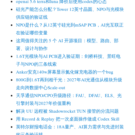
openai 5.6 terra和luna 降价后使用codex的心态
硅光产能怎么分配？Tower 12英寸晶圆、NPO与光模块
供应链的验证线
NPO是什么？从12英寸硅光到mSAP PCB，AI光互联正
在验证哪些变量
这周值得关注的 5 个 AI 开源项目：模型、路由、部
署、设计与协作
1.6T光模块与AI PCB进入验证期：剑桥科技、景旺电
子与NPO的三条线索
Anker安克140w屏幕显示氮化镓充电器的一个bug
800G到1.6T再到相干光：2027年AI光通信从模块升级
走向跨数据中心Scale-out
天孚通信NPO/CPO升级路径：FAU、DFAU、ELS、光
引擎封装与2027年价值重构
解决 UU 远程被 Shadowrocket TUN 接管的分流问题
用 Record & Replay 把一次桌面操作做成 Codex Skill
英特尔财报电话会：18A量产、AI算力需求与先进封装
的三条验证线