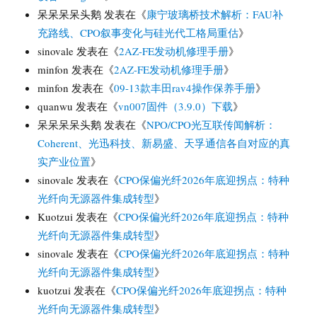
呆呆呆呆头鹅
发表在《
康宁玻璃桥技术解析：FAU补
充路线、CPO叙事变化与硅光代工格局重估
》
sinovale
发表在《
2AZ-FE发动机修理手册
》
minfon
发表在《
2AZ-FE发动机修理手册
》
minfon
发表在《
09-13款丰田rav4操作保养手册
》
quanwu
发表在《
vn007固件（3.9.0）下载
》
呆呆呆呆头鹅
发表在《
NPO/CPO光互联传闻解析：
Coherent、光迅科技、新易盛、天孚通信各自对应的真
实产业位置
》
sinovale
发表在《
CPO保偏光纤2026年底迎拐点：特种
光纤向无源器件集成转型
》
Kuotzui
发表在《
CPO保偏光纤2026年底迎拐点：特种
光纤向无源器件集成转型
》
sinovale
发表在《
CPO保偏光纤2026年底迎拐点：特种
光纤向无源器件集成转型
》
kuotzui
发表在《
CPO保偏光纤2026年底迎拐点：特种
光纤向无源器件集成转型
》