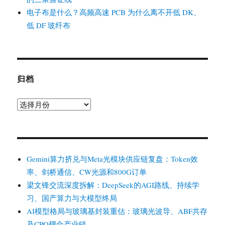
电子布是什么？高频高速 PCB 为什么离不开低 DK、
低 DF 玻纤布
归档
归
档
Gemini算力挤兑与Meta光模块供应链复盘：Token效
率、剑桥通信、CW光源和800G订单
梁文锋交流深度拆解：DeepSeek的AGI路线、持续学
习、国产算力与大模型终局
AI模型格局与玻璃基封装重估：玻璃光波导、ABF共存
及CPO耦合产业链