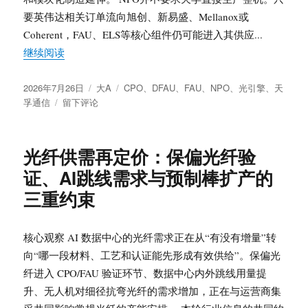
要英伟达相关订单流向旭创、新易盛、Mellanox或
Coherent，FAU、ELS等核心组件仍可能进入其供应...
“天孚通信NPO/CPO升级路径：FAU、DFAU、ELS
继续阅读
发
分
标
2026年7月26日
大A
CPO
、
DFAU
、
FAU
、
NPO
、
光引擎
、
天
布
于
类
签
孚通信
留下评论
于
天
孚
通
光纤供需再定价：保偏光纤验
信
证、AI跳线需求与预制棒扩产的
NPO/CPO
升
三重约束
级
路
径：
核心观察 AI 数据中心的光纤需求正在从“有没有增量”转
FAU、
向“哪一段材料、工艺和认证能先形成有效供给”。保偏光
DFAU、
纤进入 CPO/FAU 验证环节、数据中心内外跳线用量提
ELS、
光
升、无人机对细径抗弯光纤的需求增加，正在与运营商集
引