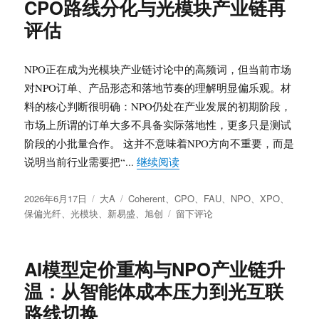
CPO路线分化与光模块产业链再
技
干
术
光
评估
解
模
析：
块
FAU
短
NPO正在成为光模块产业链讨论中的高频词，但当前市场
补
缺
对NPO订单、产品形态和落地节奏的理解明显偏乐观。材
充
料的核心判断很明确：NPO仍处在产业发展的初期阶段，
路
线、
市场上所谓的订单大多不具备实际落地性，更多只是测试
CPO
阶段的小批量合作。 这并不意味着NPO方向不重要，而是
叙
“NPO仍处早期验证阶段：X
说明当前行业需要把“...
继续阅读
事
变
发
分
标
化
2026年6月17日
大A
Coherent
、
CPO
、
FAU
、
NPO
、
XPO
、
布
类
签
于
与
保偏光纤
、
光模块
、
新易盛
、
旭创
留下评论
于
NPO
硅
仍
光
处
代
AI模型定价重构与NPO产业链升
早
工
温：从智能体成本压力到光互联
期
格
验
局
路线切换
证
重