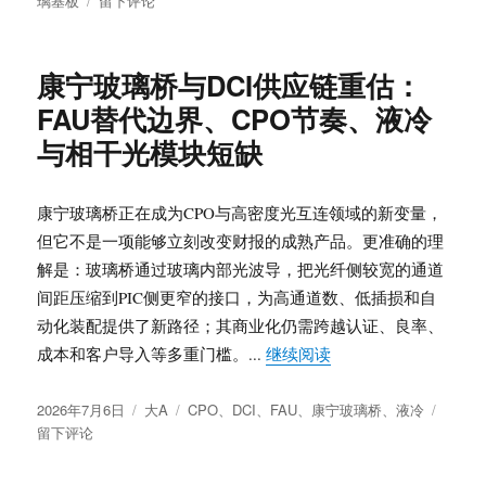
璃基板
留下评论
于
AI
供
模
应
型
链
康宁玻璃桥与DCI供应链重估：
格
扩
FAU替代边界、CPO节奏、液冷
局
张
与
与相干光模块短缺
玻
璃
基
康宁玻璃桥正在成为CPO与高密度光互连领域的新变量，
封
但它不是一项能够立刻改变财报的成熟产品。更准确的理
装
解是：玻璃桥通过玻璃内部光波导，把光纤侧较宽的通道
重
估：
间距压缩到PIC侧更窄的接口，为高通道数、低插损和自
玻
动化装配提供了新路径；其商业化仍需跨越认证、良率、
璃
“康宁玻璃桥与DCI
成本和客户导入等多重门槛。...
继续阅读
光
波
发
分
标
于
导、
2026年7月6日
大A
CPO
、
DCI
、
FAU
、
康宁玻璃桥
、
液冷
布
类
签
康
ABF
留下评论
于
宁
共
玻
存