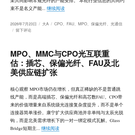
采共同影响常规光纤的产能安排。 本轮行业信息的共同约
擎
“光纤供需再定价：保偏光纤验证、
束不是名义产能...
继续阅读
封
装
发
分
标
与
2026年7月23日
大A
CPO
、
FAU
、
MPO
、
保偏光纤
、
光通信
布
于
类
签
2027
留下评论
于
光
年
纤
价
供
值
MPO、MMC与CPO光互联重
需
重
估：插芯、保偏光纤、FAU及北
再
构
定
美供应链扩张
价：
保
偏
核心观察 MPO市场仍在增长，但真正稀缺的不是普通跳
光
线产能，而是高端插芯、保偏光纤和高芯数FAU。CPO带
纤
来的价值增量来自系统级光连接复杂度提升，而不是单个
验
证、
连接器简单涨价。康宁扩大供应商池并非单纯与太辰光脱
AI
钩，而是北美需求增长下的一对一绑定模式瓦解。Glass
跳
“MPO、MMC与CPO光互联重估：插
Bridge短期主...
继续阅读
线