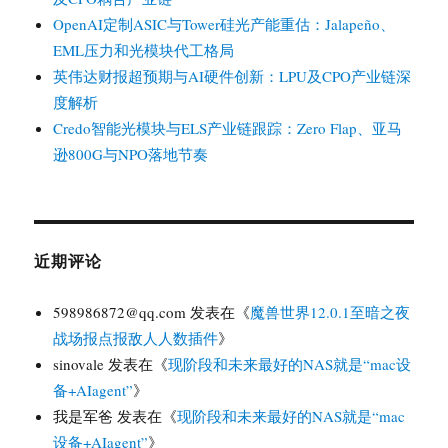
OpenAI定制ASIC与Tower硅光产能重估：Jalapeño、
EML压力和光模块代工格局
英伟达财报超预期与AI硬件创新：LPU及CPO产业链深
度解析
Credo智能光模块与ELS产业链跟踪：Zero Flap、亚马
逊800G与NPO落地节奏
近期评论
598986872@qq.com
发表在《
魔兽世界12.0.1至暗之夜
战场报点报敌人人数插件
》
sinovale
发表在《
现阶段和未来最好的NAS就是“mac设
备+AIagent”
》
我是军爸
发表在《
现阶段和未来最好的NAS就是“mac
设备+AIagent”
》