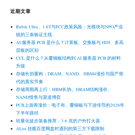
产
业
近期文章
链
升
Rubin Ultra、1.6T与FCC政策风险：光模块与NPO产业
温：
链的三条验证主线
从
智
AI 服务器 PCB 是什么？计算板、交换板与 HDI、多高
能
层板的区别
体
CCL 是什么？从覆铜板结构到 AI 服务器 PCB 的材料
成
升级
本
压
存储长协重构：DRAM、NAND、HBM4涨价与国产替
力
代的真实节奏
到
存储周期再上行：HBM长协、DRAM结构涨价、
光
NAND惜售与渠道博弈
互
联
PCB上游再涨价：电子布、覆铜板与下游传导的2026年
路
下半年路径
线
轻量化徒步装备推荐：3.6 克的户外打火器
切
AList 挂载百度网盘时遇到的第三方下载限制
换