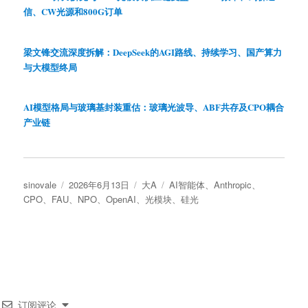
信、CW光源和800G订单
梁文锋交流深度拆解：DeepSeek的AGI路线、持续学习、国产算力
与大模型终局
AI模型格局与玻璃基封装重估：玻璃光波导、ABF共存及CPO耦合
产业链
作
发
分
标
sinovale
2026年6月13日
大A
AI智能体
、
Anthropic
、
者
布
类
签
CPO
、
FAU
、
NPO
、
OpenAI
、
光模块
、
硅光
于
订阅评论