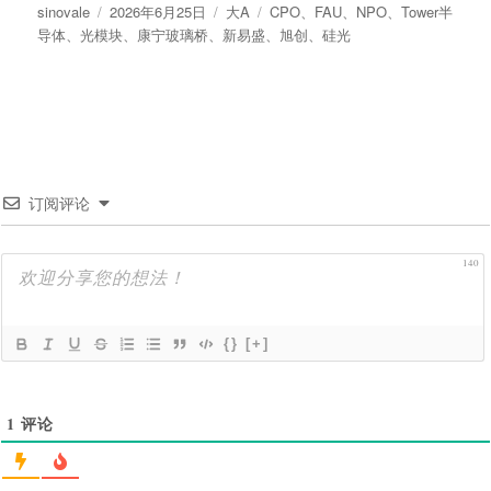
作
发
分
标
sinovale
2026年6月25日
大A
CPO
、
FAU
、
NPO
、
Tower半
者
布
类
签
导体
、
光模块
、
康宁玻璃桥
、
新易盛
、
旭创
、
硅光
于
订阅评论
140
{}
[+]
1
评论