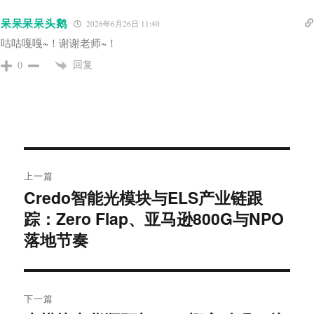
呆呆呆呆头鹅
2026年6月26日 11:40
咕咕嘎嘎~！谢谢老师~！
回复
0
文
上一篇
章
Credo智能光模块与ELS产业链跟
上
导
篇
踪：Zero Flap、亚马逊800G与NPO
文
落地节奏
航
章：
下一篇