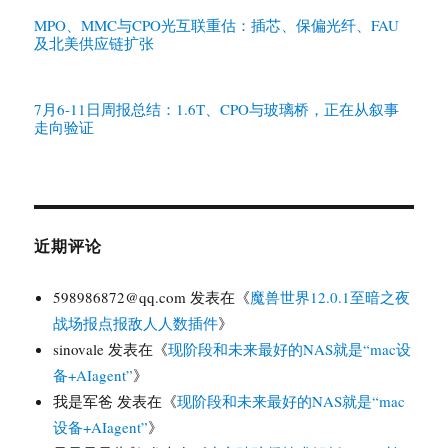
MPO、MMC与CPO光互联重估：插芯、保偏光纤、FAU
及北美供应链扩张
7月6-11日周报总结：1.6T、CPO与玻璃桥，正在从叙事
走向验证
近期评论
598986872@qq.com
发表在《
魔兽世界12.0.1至暗之夜
战场报点报敌人人数插件
》
sinovale
发表在《
现阶段和未来最好的NAS就是“mac设
备+AIagent”
》
我是军爸
发表在《
现阶段和未来最好的NAS就是“mac
设备+AIagent”
》