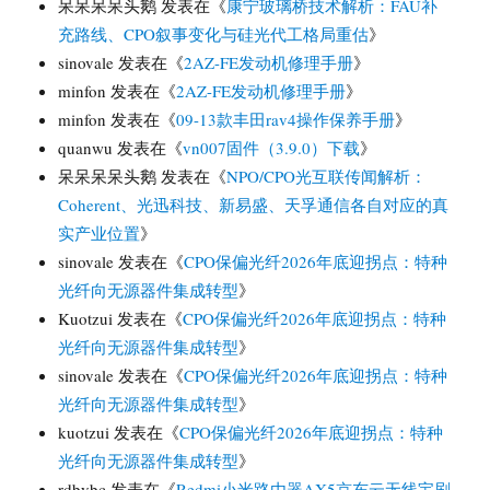
呆呆呆呆头鹅
发表在《
康宁玻璃桥技术解析：FAU补
充路线、CPO叙事变化与硅光代工格局重估
》
sinovale
发表在《
2AZ-FE发动机修理手册
》
minfon
发表在《
2AZ-FE发动机修理手册
》
minfon
发表在《
09-13款丰田rav4操作保养手册
》
quanwu
发表在《
vn007固件（3.9.0）下载
》
呆呆呆呆头鹅
发表在《
NPO/CPO光互联传闻解析：
Coherent、光迅科技、新易盛、天孚通信各自对应的真
实产业位置
》
sinovale
发表在《
CPO保偏光纤2026年底迎拐点：特种
光纤向无源器件集成转型
》
Kuotzui
发表在《
CPO保偏光纤2026年底迎拐点：特种
光纤向无源器件集成转型
》
sinovale
发表在《
CPO保偏光纤2026年底迎拐点：特种
光纤向无源器件集成转型
》
kuotzui
发表在《
CPO保偏光纤2026年底迎拐点：特种
光纤向无源器件集成转型
》
rdbybc
发表在《
Redmi小米路由器AX5京东云无线宝刷