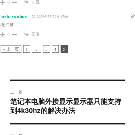
回复
0
bizheyanhuxi
2026年5月29日 17:06
撒打算
回复
0
…
5
« 上一页
1
3
4
文
上一篇
章
笔记本电脑外接显示显示器只能支持
上
导
篇
到4k30hz的解决办法
文
航
章：