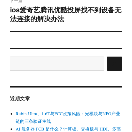
下一篇
ios爱奇艺腾讯优酷投屏找不到设备无
下
篇
法连接的解决办法
文
章：
搜
索
近期文章
Rubin Ultra、1.6T与FCC政策风险：光模块与NPO产业
链的三条验证主线
AI 服务器 PCB 是什么？计算板、交换板与 HDI、多高