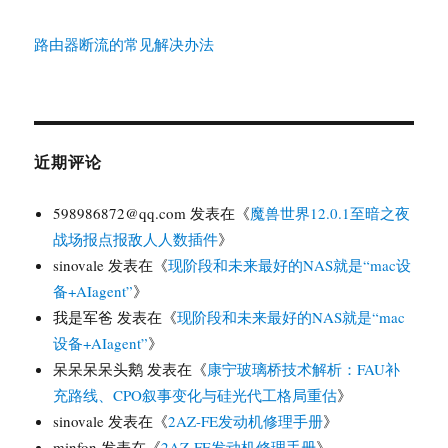
路由器断流的常见解决办法
近期评论
598986872@qq.com
发表在《
魔兽世界12.0.1至暗之夜
战场报点报敌人人数插件
》
sinovale
发表在《
现阶段和未来最好的NAS就是“mac设
备+AIagent”
》
我是军爸
发表在《
现阶段和未来最好的NAS就是“mac
设备+AIagent”
》
呆呆呆呆头鹅
发表在《
康宁玻璃桥技术解析：FAU补
充路线、CPO叙事变化与硅光代工格局重估
》
sinovale
发表在《
2AZ-FE发动机修理手册
》
minfon
发表在《
2AZ-FE发动机修理手册
》