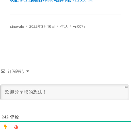
作
发
分
标
sinovale
2022年3月16日
生活
vn007+
者
布
类
签
于
订阅评论
140
242
评论