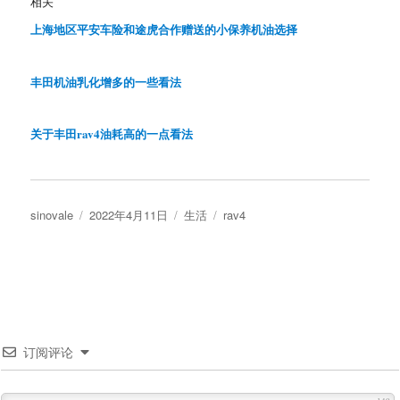
相关
上海地区平安车险和途虎合作赠送的小保养机油选择
丰田机油乳化增多的一些看法
关于丰田rav4油耗高的一点看法
作
发
分
标
sinovale
2022年4月11日
生活
rav4
者
布
类
签
于
订阅评论