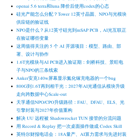
openai 5.6 terra和luna 降价后使用codex的心态
硅光产能怎么分配？Tower 12英寸晶圆、NPO与光模块
供应链的验证线
NPO是什么？从12英寸硅光到mSAP PCB，AI光互联正
在验证哪些变量
这周值得关注的 5 个 AI 开源项目：模型、路由、部
署、设计与协作
1.6T光模块与AI PCB进入验证期：剑桥科技、景旺电
子与NPO的三条线索
Anker安克140w屏幕显示氮化镓充电器的一个bug
800G到1.6T再到相干光：2027年AI光通信从模块升级
走向跨数据中心Scale-out
天孚通信NPO/CPO升级路径：FAU、DFAU、ELS、光
引擎封装与2027年价值重构
解决 UU 远程被 Shadowrocket TUN 接管的分流问题
用 Record & Replay 把一次桌面操作做成 Codex Skill
英特尔财报电话会：18A量产、AI算力需求与先进封装