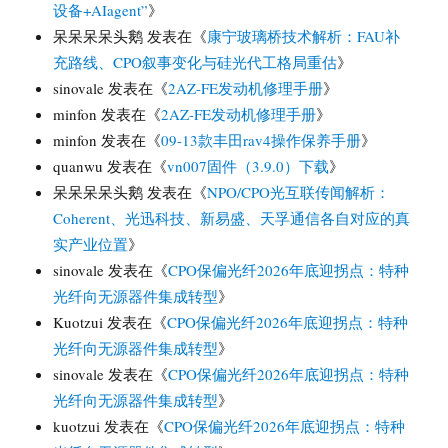
设备+AIagent”
》
呆呆呆呆头鹅
发表在《
康宁玻璃桥技术解析：FAU补
充路线、CPO叙事变化与硅光代工格局重估
》
sinovale
发表在《
2AZ-FE发动机修理手册
》
minfon
发表在《
2AZ-FE发动机修理手册
》
minfon
发表在《
09-13款丰田rav4操作保养手册
》
quanwu
发表在《
vn007固件（3.9.0）下载
》
呆呆呆呆头鹅
发表在《
NPO/CPO光互联传闻解析：
Coherent、光迅科技、新易盛、天孚通信各自对应的真
实产业位置
》
sinovale
发表在《
CPO保偏光纤2026年底迎拐点：特种
光纤向无源器件集成转型
》
Kuotzui
发表在《
CPO保偏光纤2026年底迎拐点：特种
光纤向无源器件集成转型
》
sinovale
发表在《
CPO保偏光纤2026年底迎拐点：特种
光纤向无源器件集成转型
》
kuotzui
发表在《
CPO保偏光纤2026年底迎拐点：特种