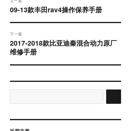
上一篇
章
09-13款丰田rav4操作保养手册
上
导
篇
文
航
章：
下一篇
2017-2018款比亚迪秦混合动力原厂
下
篇
维修手册
文
章：
搜
索
近期文章