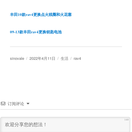
丰田10款rav4更换点火线圈和火花塞
09-13款丰田rav4更换钥匙电池
作
发
分
标
sinovale
2022年4月11日
生活
rav4
者
布
类
签
于
订阅评论
140