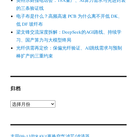
英特尔财报电话会：18A量产、AI算力需求与先进封装
的三条验证线
电子布是什么？高频高速 PCB 为什么离不开低 DK、
低 DF 玻纤布
梁文锋交流深度拆解：DeepSeek的AGI路线、持续学
习、国产算力与大模型终局
光纤供需再定价：保偏光纤验证、AI跳线需求与预制
棒扩产的三重约束
归档
归
档
丰田09-13款RAV4更换空气滤芯/滤清器