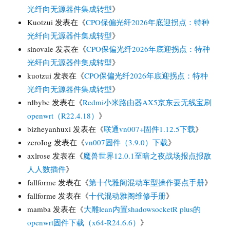
光纤向无源器件集成转型
》
Kuotzui
发表在《
CPO保偏光纤2026年底迎拐点：特种
光纤向无源器件集成转型
》
sinovale
发表在《
CPO保偏光纤2026年底迎拐点：特种
光纤向无源器件集成转型
》
kuotzui
发表在《
CPO保偏光纤2026年底迎拐点：特种
光纤向无源器件集成转型
》
rdbybc
发表在《
Redmi小米路由器AX5京东云无线宝刷
openwrt（R22.4.18）
》
bizheyanhuxi
发表在《
联通vn007+固件1.12.5下载
》
zeroIog
发表在《
vn007固件（3.9.0）下载
》
axlrose
发表在《
魔兽世界12.0.1至暗之夜战场报点报敌
人人数插件
》
fallforme
发表在《
第十代雅阁混动车型操作要点手册
》
fallforme
发表在《
十代混动雅阁维修手册
》
mamba
发表在《
大雕lean内置shadowsocketR plus的
openwrt固件下载（x64-R24.6.6）
》