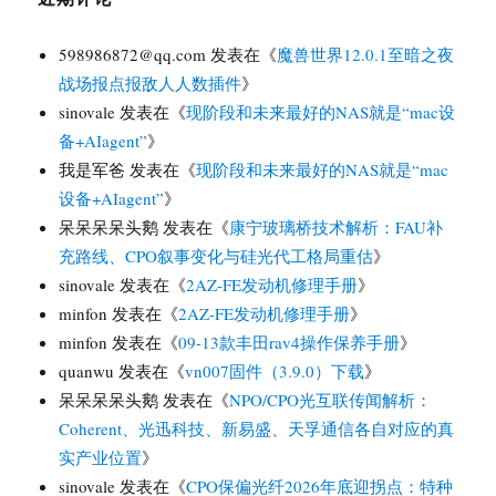
598986872@qq.com
发表在《
魔兽世界12.0.1至暗之夜
战场报点报敌人人数插件
》
sinovale
发表在《
现阶段和未来最好的NAS就是“mac设
备+AIagent”
》
我是军爸
发表在《
现阶段和未来最好的NAS就是“mac
设备+AIagent”
》
呆呆呆呆头鹅
发表在《
康宁玻璃桥技术解析：FAU补
充路线、CPO叙事变化与硅光代工格局重估
》
sinovale
发表在《
2AZ-FE发动机修理手册
》
minfon
发表在《
2AZ-FE发动机修理手册
》
minfon
发表在《
09-13款丰田rav4操作保养手册
》
quanwu
发表在《
vn007固件（3.9.0）下载
》
呆呆呆呆头鹅
发表在《
NPO/CPO光互联传闻解析：
Coherent、光迅科技、新易盛、天孚通信各自对应的真
实产业位置
》
sinovale
发表在《
CPO保偏光纤2026年底迎拐点：特种