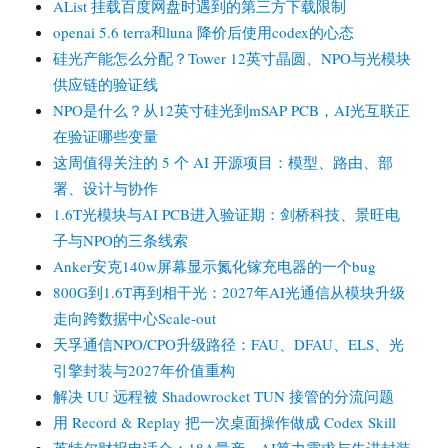
AList 挂载百度网盘时遇到的第三方下载限制
openai 5.6 terra和luna 降价后使用codex的心态
硅光产能怎么分配？Tower 12英寸晶圆、NPO与光模块
供应链的验证线
NPO是什么？从12英寸硅光到mSAP PCB，AI光互联正
在验证哪些变量
这周值得关注的 5 个 AI 开源项目：模型、路由、部
署、设计与协作
1.6T光模块与AI PCB进入验证期：剑桥科技、景旺电
子与NPO的三条线索
Anker安克140w屏幕显示氮化镓充电器的一个bug
800G到1.6T再到相干光：2027年AI光通信从模块升级
走向跨数据中心Scale-out
天孚通信NPO/CPO升级路径：FAU、DFAU、ELS、光
引擎封装与2027年价值重构
解决 UU 远程被 Shadowrocket TUN 接管的分流问题
用 Record & Replay 把一次桌面操作做成 Codex Skill