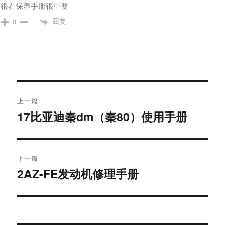
很
看保养手册很重要
回复
0
文
上一篇
章
17比亚迪秦dm（秦80）使用手册
上
导
篇
文
航
章：
下一篇
2AZ-FE发动机修理手册
下
篇
文
章：