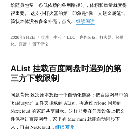
铜
给随身包留一条低依赖的备用路径时，体积和重量就变得
板
很重要。 这支小打火器的第一印象是“像一支短金属笔”。
与
下
“轻量化徒步装备推荐：
筒状本体没有多余外壳，点火...
继续阅读
游
传
发
分
标
2026年8月2日
徒步
、
生活
EDC
、
户外装备
、
打火器
、
轻量
导
布
于
类
签
化
、
露营
留下评论
的
于
轻
2026
量
年
化
AList 挂载百度网盘时遇到的第
下
徒
半
三方下载限制
步
年
装
路
备
径
问题背景 这次原本想做一个自动化链路：把百度网盘中的
推
荐：
`baidusync` 文件夹挂载到 AList，再通过 rclone 同步到
3.6
Nextcloud 的家庭共享目录。这样只要在任意设备上把文
克
件保存进百度网盘，家里的 Mac mini 就能自动同步下
的
“AList 挂载百度网盘时遇到的
来，再由 Nextcloud...
继续阅读
户
外