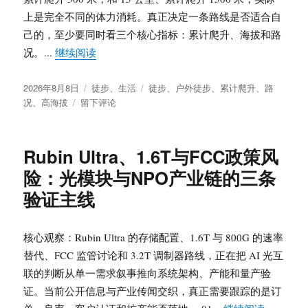
上是完全不同的体力消耗。真正决定一条路线是否适合自
己的，至少要同时看三个核心指标：累计爬升、海拔和路
“徒步路线难度怎么看？别再只看公里数：累计
况。...
继续阅读
发
分
标
2026年8月8日
徒步
、
生活
徒步
、
户外徒步
、
累计爬升
、
路
布
于
类
签
况
、
高海拔
留下评论
于
徒
步
路
Rubin Ultra、1.6T与FCC政策风
线
险：光模块与NPO产业链的三条
难
度
验证主线
怎
么
看？
核心观察：Rubin Ultra 的存储配置、1.6T 与 800G 的速率
别
替代、FCC 监管讨论和 3.2T 调制器路线，正在把 AI 光互
再
联的判断从单一需求叙事推向系统架构、产能和量产验
只
看
证。当前公开信息与产业传闻交织，真正需要跟踪的是订
公
“Rubi