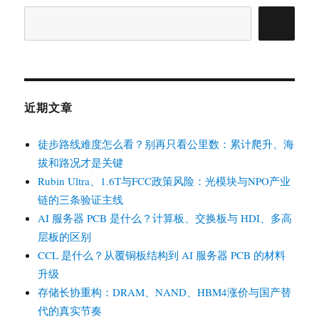
用
搜
页
codex
索
的
心
态
近期文章
徒步路线难度怎么看？别再只看公里数：累计爬升、海
拔和路况才是关键
Rubin Ultra、1.6T与FCC政策风险：光模块与NPO产业
链的三条验证主线
AI 服务器 PCB 是什么？计算板、交换板与 HDI、多高
层板的区别
CCL 是什么？从覆铜板结构到 AI 服务器 PCB 的材料
升级
存储长协重构：DRAM、NAND、HBM4涨价与国产替
代的真实节奏