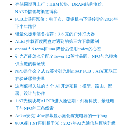
存储周期再上行：HBM长协、DRAM结构涨价、
NAND惜售与渠道博弈
PCB上游再涨价：电子布、覆铜板与下游传导的2026年
下半年路径
轻量化徒步装备推荐：3.6 克的户外打火器
AList 挂载百度网盘时遇到的第三方下载限制
openai 5.6 terra和luna 降价后使用codex的心态
硅光产能怎么分配？Tower 12英寸晶圆、NPO与光模块
供应链的验证线
NPO是什么？从12英寸硅光到mSAP PCB，AI光互联正
在验证哪些变量
这周值得关注的 5 个 AI 开源项目：模型、路由、部
署、设计与协作
1.6T光模块与AI PCB进入验证期：剑桥科技、景旺电
子与NPO的三条线索
Anker安克140w屏幕显示氮化镓充电器的一个bug
800G到1.6T再到相干光：2027年AI光通信从模块升级