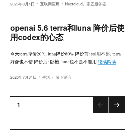
打
发
分
标
2026年8月1日
互联网应用
Nextcloud
、
家庭服务器
火
布
类
签
器
于
openai 5.6 terra和luna 降价后使
用codex的心态
今天terra降价20%, luna降价80% 降价前: sol用不起, terra
“openai
好像也不错 降价后: 卧槽, luna也不是不能用
继续阅读
发
分
于
2026年7月31日
生活
留下评论
布
类
openai
于
5.6
terra
文
和
页
1
luna
降
下一
章
页
价
后
分
使