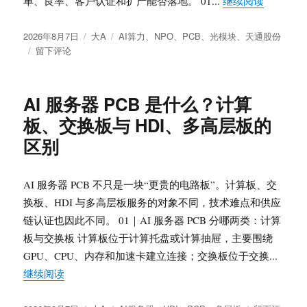
单、良率、客户认证和扩产能否落地。 01...
继续阅读
里
数：
发
分
标
2026年8月7日
大A
AI算力
、
NPO
、
PCB
、
光模块
、
天通股份
累
布
于
类
签
留下评论
计
于
Rubin
爬
Ultra、
升、
1.6T
海
AI 服务器 PCB 是什么？计算
与
拔
板、交换板与 HDI、多高层板的
FCC
和
政
路
区别
策
况
风
才
险：
是
AI 服务器 PCB 不只是一块“更贵的电路板”。计算板、交
光
关
换板、HDI 与多高层板服务的对象不同，技术难点和供应
模
键
链认证也因此不同。 01｜AI 服务器 PCB 分哪两类：计算
块
与
板与交换板 计算板位于计算托盘或计算抽屉，主要围绕
NPO
GPU、CPU、内存和加速卡建立连接；交换板位于交换...
产
“AI 服务器 PCB 是什么？计算板、交换板与 HDI、
继续阅读
业
链