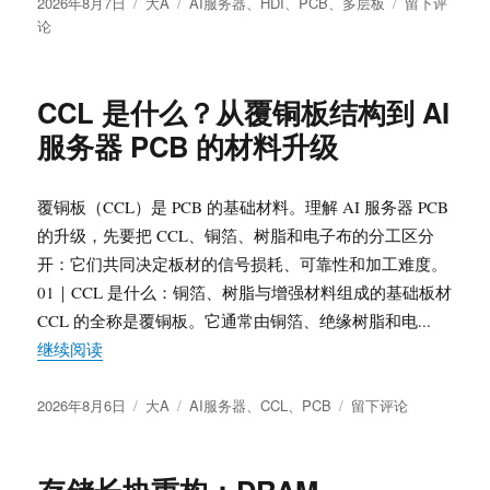
发
分
标
于
的
2026年8月7日
大A
AI服务器
、
HDI
、
PCB
、
多层板
留下评
布
类
签
AI
三
论
于
服
条
务
验
器
证
CCL 是什么？从覆铜板结构到 AI
PCB
主
服务器 PCB 的材料升级
是
线
什
么？
覆铜板（CCL）是 PCB 的基础材料。理解 AI 服务器 PCB
计
算
的升级，先要把 CCL、铜箔、树脂和电子布的分工区分
板、
开：它们共同决定板材的信号损耗、可靠性和加工难度。
交
01｜CCL 是什么：铜箔、树脂与增强材料组成的基础板材
换
CCL 的全称是覆铜板。它通常由铜箔、绝缘树脂和电...
板
与
“CCL 是什么？从覆铜板结构到 AI 服务器 PCB 的材
继续阅读
HDI、
多
发
分
标
于
2026年8月6日
大A
AI服务器
、
CCL
、
PCB
留下评论
高
布
类
签
CCL
层
于
是
板
什
的