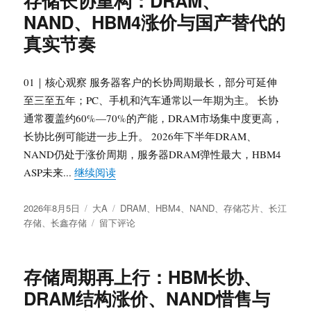
存储长协重构：DRAM、
么？
区
NAND、HBM4涨价与国产替代的
从
别
覆
真实节奏
铜
板
结
01｜核心观察 服务器客户的长协周期最长，部分可延伸
构
至三至五年；PC、手机和汽车通常以一年期为主。 长协
到
通常覆盖约60%—70%的产能，DRAM市场集中度更高，
AI
服
长协比例可能进一步上升。 2026年下半年DRAM、
务
NAND仍处于涨价周期，服务器DRAM弹性最大，HBM4
器
“存储长协重构：DRAM、NAND、HBM
ASP未来...
继续阅读
PCB
的
发
分
标
材
2026年8月5日
大A
DRAM
、
HBM4
、
NAND
、
存储芯片
、
长江
布
类
于
签
料
存储
、
长鑫存储
留下评论
于
存
升
储
级
长
存储周期再上行：HBM长协、
协
DRAM结构涨价、NAND惜售与
重
构：