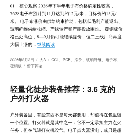
长
01｜核心观察 2026年下半年电子布价格确定性较高，
协、
7628电子布预计到11月达到约12元/米，目标价约15元/
DRAM
米。 电子布涨价由供给约束推动，包括低毛利产能退出、
结
构
玻璃纤维供给收缩、产线转产和产能投放困难。 覆铜板价
涨
格已处高位，8—9月仍可能继续提价，但二三线厂商再度
价、
“PCB上游再涨价：电子布、覆铜板与下
大幅上涨的...
继续阅读
NAND
惜
发
分
标
售
2026年8月3日
大A
CCL
、
PCB
、
涨价
、
玻璃纤维
、
电子布
、
布
于
类
签
与
覆铜板
留下评论
于
PCB
渠
上
道
游
博
轻量化徒步装备推荐：3.6 克的
再
弈
户外打火器
涨
价：
电
户外装备里，有些东西不是每天都要用，却值得在包里留
子
布、
一个位置。打火器就是其中之一：它不一定承担主力点火
覆
任务，但在气罐打火机没气、电子点火器没电，或只是想