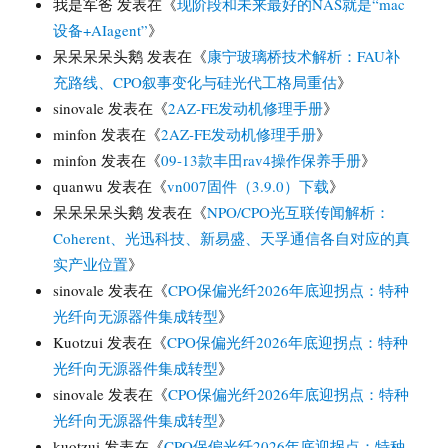
我是军爸
发表在《
现阶段和未来最好的NAS就是“mac
设备+AIagent”
》
呆呆呆呆头鹅
发表在《
康宁玻璃桥技术解析：FAU补
充路线、CPO叙事变化与硅光代工格局重估
》
sinovale
发表在《
2AZ-FE发动机修理手册
》
minfon
发表在《
2AZ-FE发动机修理手册
》
minfon
发表在《
09-13款丰田rav4操作保养手册
》
quanwu
发表在《
vn007固件（3.9.0）下载
》
呆呆呆呆头鹅
发表在《
NPO/CPO光互联传闻解析：
Coherent、光迅科技、新易盛、天孚通信各自对应的真
实产业位置
》
sinovale
发表在《
CPO保偏光纤2026年底迎拐点：特种
光纤向无源器件集成转型
》
Kuotzui
发表在《
CPO保偏光纤2026年底迎拐点：特种
光纤向无源器件集成转型
》
sinovale
发表在《
CPO保偏光纤2026年底迎拐点：特种
光纤向无源器件集成转型
》
kuotzui
发表在《
CPO保偏光纤2026年底迎拐点：特种