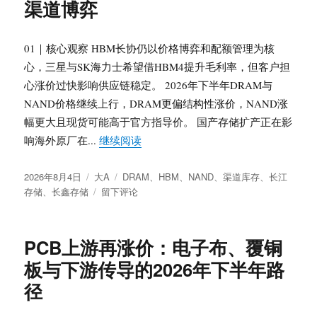
渠道博弈
DRAM、
NAND、
HBM4
01｜核心观察 HBM长协仍以价格博弈和配额管理为核
涨
心，三星与SK海力士希望借HBM4提升毛利率，但客户担
价
心涨价过快影响供应链稳定。 2026年下半年DRAM与
与
国
NAND价格继续上行，DRAM更偏结构性涨价，NAND涨
产
幅更大且现货可能高于官方指导价。 国产存储扩产正在影
替
“存储周期再上行：HBM长协、DRA
响海外原厂在...
继续阅读
代
的
发
分
标
真
2026年8月4日
大A
DRAM
、
HBM
、
NAND
、
渠道库存
、
长江
布
类
于
签
实
存储
、
长鑫存储
留下评论
于
存
节
储
奏
周
PCB上游再涨价：电子布、覆铜
期
板与下游传导的2026年下半年路
再
上
径
行：
HBM