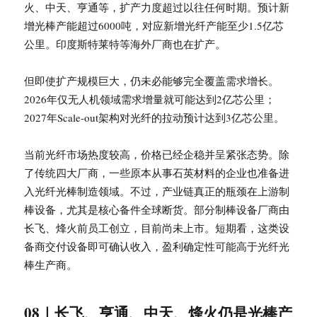
火、中天、亨通等，扩产力度超过以往任何时期。预计新
增光棒产能超过6000吨，对应新增光纤产能至少1.5亿芯
公里。印度斯特莱特等海外厂商也在扩产。
但即使扩产规模巨大，仍未必能够完全覆盖需求增长。
2026年仅无人机领域需求增量就可能达到2亿芯公里；
2027年Scale-out架构对光纤的拉动预计达到3亿芯公里。
当前光纤市场热度较高，价格已经企稳并呈紧张态势。除
了传统四大厂商，一些原本从事石英材料的企业也准备进
入光纤光棒制造领域。不过，产业链真正的瓶颈在上游制
棒设备，尤其是核心备件全球断货。部分制棒设备厂商由
长飞、烽火前员工创立，目前尚未上市。短期看，这类设
备商交付设备即可确认收入，盈利确定性可能高于光纤光
棒生产商。
08｜长飞、亨通、中天、烽火仍是光棒产