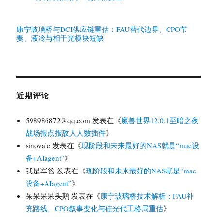
康宁玻璃桥与DCI供应链重估：FAU替代边界、CPO节
奏、液冷与相干光模块短缺
近期评论
598986872@qq.com
发表在《
魔兽世界12.0.1至暗之夜
战场报点报敌人人数插件
》
sinovale
发表在《
现阶段和未来最好的NAS就是“mac设
备+AIagent”
》
我是军爸
发表在《
现阶段和未来最好的NAS就是“mac
设备+AIagent”
》
呆呆呆呆头鹅
发表在《
康宁玻璃桥技术解析：FAU补
充路线、CPO叙事变化与硅光代工格局重估
》