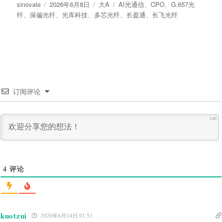
作
发
分
标
sinovale
2026年6月8日
大A
AI光通信
、
CPO
、
G.657光
者
布
类
签
纤
、
保偏光纤
、
光库科技
、
多芯光纤
、
长盈通
、
长飞光纤
于
订阅评论
140
4
评论
kuotzui
2026年6月14日 01:51