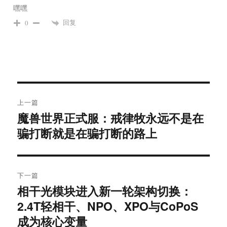
嘿嘿
回复
0
文
上一篇
章
魔兽世界正式服：戒律牧永远不是在
上
导
篇
骗打断就是在骗打断的路上
文
航
章：
下一篇
相干光模块进入新一轮架构切换：
下
篇
2.4T轻相干、NPO、XPO与CoPoS
文
成为核心变量