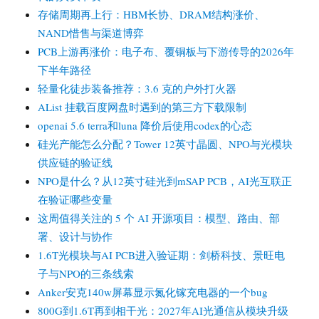
存储周期再上行：HBM长协、DRAM结构涨价、
NAND惜售与渠道博弈
PCB上游再涨价：电子布、覆铜板与下游传导的2026年
下半年路径
轻量化徒步装备推荐：3.6 克的户外打火器
AList 挂载百度网盘时遇到的第三方下载限制
openai 5.6 terra和luna 降价后使用codex的心态
硅光产能怎么分配？Tower 12英寸晶圆、NPO与光模块
供应链的验证线
NPO是什么？从12英寸硅光到mSAP PCB，AI光互联正
在验证哪些变量
这周值得关注的 5 个 AI 开源项目：模型、路由、部
署、设计与协作
1.6T光模块与AI PCB进入验证期：剑桥科技、景旺电
子与NPO的三条线索
Anker安克140w屏幕显示氮化镓充电器的一个bug
800G到1.6T再到相干光：2027年AI光通信从模块升级