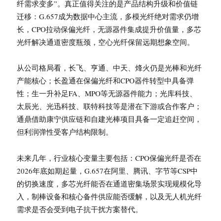
纤需求变多”。真正值得关注的是产品结构升级和价值链
迁移：G.657成为数据中心主流，多模光纤绝对需求仍增
长，CPO拉动保偏光纤，无源器件集成提升价值量，多芯
光纤解决通道密度瓶颈，空心光纤保留远期想象空间。
从公司格局看，长飞、亨通、中天、烽火仍是光棒和光纤
产能核心；长盈通在保偏光纤和CPO器件转型中具备弹
性；生一升补足FA、MPO等无源器件能力；光库科技、
太辰光、光迅科技、联特科技等是潜在下游或合作客户；
通鼎借助康宁供应链和自建光棒项目具备一定追赶空间，
但利润弹性受客户结构限制。
未来几年，行业核心变量主要包括：CPO保偏光纤是否在
2026年底如期起量，G.657在阿里、腾讯、字节等CSP中
的切换速度，多芯光纤能否在通道密集场景实现规模化导
入，制棒设备和核心备件供应能否缓解，以及无人机光纤
需求是否会受到电子抗干扰方案替代。