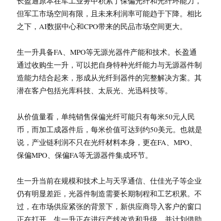
长盈通原本在军工业务中积累了保偏光纤和光纤环能力，
但军工市场空间有限，且未来利润率可能趋于下降。相比
之下，AI数据中心和CPO带来的民品市场空间更大。
生一升具备FA、MPO等无源光器件产能和技术。长盈通
通过收购生一升，可以把自身特种光纤能力与无源器件制
造能力结合起来，形成从光纤到器件的完整解决方案。其
潜在客户包括光库科技、太辰光、光迅科技等。
从价值量看，单纯销售保偏光纤可能只有每米50元人民
币，而加工成器件后，每米价值可达到约50美元。也就是
说，产业链利润不只在光纤材料本身，更在FA、MPO、
保偏MPO、保偏FA等无源器件集成环节。
生一升当前在规模和技术上与天孚通信、仕佳光子等企业
仍有明显差距，光器件制造需要长期制程和工艺积累。不
过，在市场供应紧张的背景下，新供应商导入客户的窗口
正在打开。生一升正在进行产线改造和升级，并计划借助