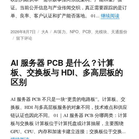
证。当前公开信息与产业传闻交织，真正需要跟踪的是订
“Rubi
单、良率、客户认证和扩产能否落地。 01...
继续阅读
发
分
标
2026年8月7日
大A
AI算力
、
NPO
、
PCB
、
光模块
、
天通股份
布
于
类
签
留下评论
于
Rubin
Ultra、
1.6T
AI 服务器 PCB 是什么？计算
与
板、交换板与 HDI、多高层板的
FCC
政
区别
策
风
险：
AI 服务器 PCB 不只是一块“更贵的电路板”。计算板、交
光
换板、HDI 与多高层板服务的对象不同，技术难点和供应
模
链认证也因此不同。 01｜AI 服务器 PCB 分哪两类：计算
块
与
板与交换板 计算板位于计算托盘或计算抽屉，主要围绕
NPO
GPU、CPU、内存和加速卡建立连接；交换板位于交换...
产
“AI 服务器 PCB 是什么？计算板、交换板与 HDI、