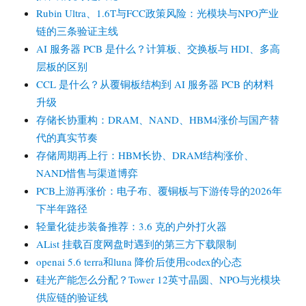
向
Rubin Ultra、1.6T与FCC政策风险：光模块与NPO产业
跨
链的三条验证主线
数
AI 服务器 PCB 是什么？计算板、交换板与 HDI、多高
据
中
层板的区别
心
CCL 是什么？从覆铜板结构到 AI 服务器 PCB 的材料
Scale-
升级
out
存储长协重构：DRAM、NAND、HBM4涨价与国产替
代的真实节奏
存储周期再上行：HBM长协、DRAM结构涨价、
NAND惜售与渠道博弈
PCB上游再涨价：电子布、覆铜板与下游传导的2026年
下半年路径
轻量化徒步装备推荐：3.6 克的户外打火器
AList 挂载百度网盘时遇到的第三方下载限制
openai 5.6 terra和luna 降价后使用codex的心态
硅光产能怎么分配？Tower 12英寸晶圆、NPO与光模块
供应链的验证线