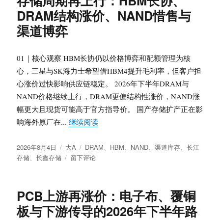
存储周期再上行：HBM长协、
协
DRAM结构涨价、NAND惜售与
重
构：
渠道博弈
DRAM、
NAND、
HBM4
01｜核心观察 HBM长协仍以价格博弈和配额管理为核
涨
心，三星与SK海力士希望借HBM4提升毛利率，但客户担
价
心涨价过快影响供应链稳定。 2026年下半年DRAM与
与
国
NAND价格继续上行，DRAM更偏结构性涨价，NAND涨
产
幅更大且现货可能高于官方指导价。 国产存储扩产正在影
替
“存储周期再上行：HBM长协、DRA
响海外原厂在...
继续阅读
代
的
发
分
标
真
2026年8月4日
大A
DRAM
、
HBM
、
NAND
、
渠道库存
、
长江
布
类
于
签
实
存储
、
长鑫存储
留下评论
于
存
节
储
奏
周
PCB上游再涨价：电子布、覆铜
期
板与下游传导的2026年下半年路
再
上