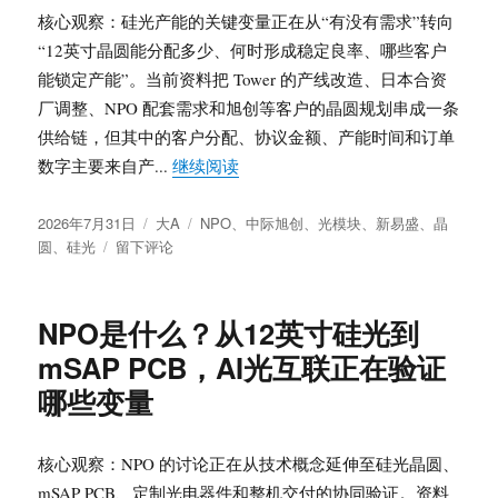
布、
核心观察：硅光产能的关键变量正在从“有没有需求”转向
覆
“12英寸晶圆能分配多少、何时形成稳定良率、哪些客户
铜
能锁定产能”。当前资料把 Tower 的产线改造、日本合资
板
与
厂调整、NPO 配套需求和旭创等客户的晶圆规划串成一条
下
供给链，但其中的客户分配、协议金额、产能时间和订单
游
“硅光产能怎么分配？Tower 12
数字主要来自产...
继续阅读
传
导
发
分
标
的
2026年7月31日
大A
NPO
、
中际旭创
、
光模块
、
新易盛
、
晶
布
于
类
签
2026
圆
、
硅光
留下评论
于
硅
年
光
下
产
半
NPO是什么？从12英寸硅光到
能
年
mSAP PCB，AI光互联正在验证
怎
路
么
径
哪些变量
分
配？
Tower
核心观察：NPO 的讨论正在从技术概念延伸至硅光晶圆、
12
mSAP PCB、定制光电器件和整机交付的协同验证。资料