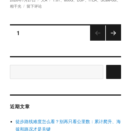
景
布
于
类
签
相干光
留下评论
旺
于
800G
电
到
子
1.6T
与
文
再
页
1
NPO
到
的
相
下一
章
三
页
干
条
光：
线
分
2027
索
年
搜
页
AI
索
光
通
信
从
模
近期文章
块
升
徒步路线难度怎么看？别再只看公里数：累计爬升、海
级
走
拔和路况才是关键