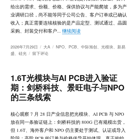
英
给出的需求、份额、价格、保供协议与产能爬坡，多为产
寸
晶
业调研口径，尚不能等同于公司公告、客户订单或已确认
圆、
收入；真正需要连续核验的是产品定型、测试通过、晶圆
NPO
“NPO是什么？从12英寸硅光
采购、封装交付和客户...
继续阅读
与
光
发
分
标
模
2026年7月29日
大A
NPO
、
PCB
、
中际旭创
、
光模块
、
新易
布
于
类
签
块
盛
、
硅光
留下评论
于
NPO
供
是
应
什
链
1.6T光模块与AI PCB进入验证
么？
的
期：剑桥科技、景旺电子与NPO
从
验
12
证
的三条线索
英
线
寸
硅
核心观察 7 月 28 日产业信息把光模块、AI PCB 与 NPO
光
放在同一条验证链上：剑桥科技的 800G 已有规模出货，
到
但 1.6T、海外客户和 NPO 仍主要处于测试、认证或导入
mSAP
PCB，
阶段；高阶 PCB 的订单与价格传导开始体现，真正的约