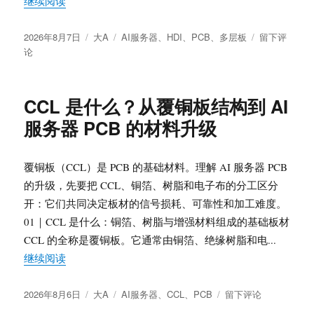
继续阅读
业
链
发
分
标
于
的
2026年8月7日
大A
AI服务器
、
HDI
、
PCB
、
多层板
留下评
布
类
签
AI
三
论
于
服
条
务
验
器
证
CCL 是什么？从覆铜板结构到 AI
PCB
主
服务器 PCB 的材料升级
是
线
什
么？
覆铜板（CCL）是 PCB 的基础材料。理解 AI 服务器 PCB
计
算
的升级，先要把 CCL、铜箔、树脂和电子布的分工区分
板、
开：它们共同决定板材的信号损耗、可靠性和加工难度。
交
01｜CCL 是什么：铜箔、树脂与增强材料组成的基础板材
换
CCL 的全称是覆铜板。它通常由铜箔、绝缘树脂和电...
板
与
“CCL 是什么？从覆铜板结构到 AI 服务器 PCB 的材
继续阅读
HDI、
多
发
分
标
于
2026年8月6日
大A
AI服务器
、
CCL
、
PCB
留下评论
高
布
类
签
CCL