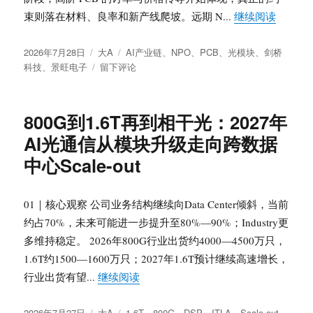
AI
“1.6
束则落在材料、良率和新产线爬坡。远期 N...
继续阅读
光
互
发
分
标
2026年7月28日
大A
AI产业链
、
NPO
、
PCB
、
光模块
、
剑桥
联
布
类
于
签
科技
、
景旺电子
留下评论
正
于
1.6T
在
光
验
模
证
800G到1.6T再到相干光：2027年
块
哪
AI光通信从模块升级走向跨数据
与
些
AI
变
中心Scale-out
PCB
量
进
入
01｜核心观察 公司业务结构继续向Data Center倾斜，当前
验
约占70%，未来可能进一步提升至80%—90%；Industry更
证
多维持稳定。 2026年800G行业出货约4000—4500万只，
期：
剑
1.6T约1500—1600万只；2027年1.6T预计继续高速增长，
桥
“800G到1.6T再到相干光：2027年A
行业出货有望...
继续阅读
科
技、
发
分
标
2026年7月27日
大A
1.6T
、
800G
、
DSP
、
ITLA
、
Scale-out
、