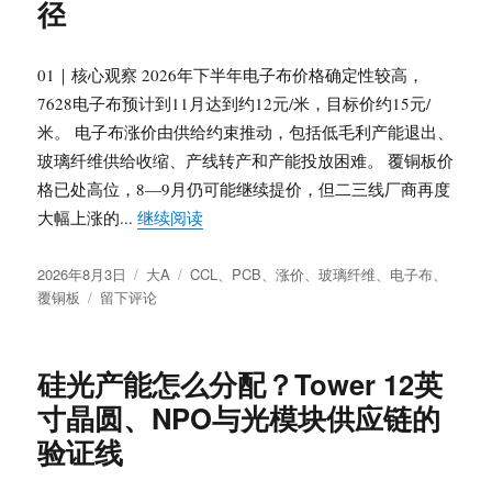
径
行：
HBM
长
01｜核心观察 2026年下半年电子布价格确定性较高，
协、
7628电子布预计到11月达到约12元/米，目标价约15元/
DRAM
米。 电子布涨价由供给约束推动，包括低毛利产能退出、
结
构
玻璃纤维供给收缩、产线转产和产能投放困难。 覆铜板价
涨
格已处高位，8—9月仍可能继续提价，但二三线厂商再度
价、
“PCB上游再涨价：电子布、覆铜板与下
大幅上涨的...
继续阅读
NAND
惜
发
分
标
售
2026年8月3日
大A
CCL
、
PCB
、
涨价
、
玻璃纤维
、
电子布
、
布
于
类
签
与
覆铜板
留下评论
于
PCB
渠
上
道
游
博
硅光产能怎么分配？Tower 12英
再
弈
寸晶圆、NPO与光模块供应链的
涨
价：
验证线
电
子