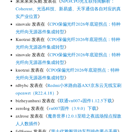
呆呆呆呆头鹅
发表在《
NPO/CPO光互联传闻解析：
Coherent、光迅科技、新易盛、天孚通信各自对应的真
实产业位置
》
sinovale
发表在《
CPO保偏光纤2026年底迎拐点：特种
光纤向无源器件集成转型
》
Kuotzui
发表在《
CPO保偏光纤2026年底迎拐点：特种
光纤向无源器件集成转型
》
sinovale
发表在《
CPO保偏光纤2026年底迎拐点：特种
光纤向无源器件集成转型
》
kuotzui
发表在《
CPO保偏光纤2026年底迎拐点：特种
光纤向无源器件集成转型
》
rdbybc
发表在《
Redmi小米路由器AX5京东云无线宝刷
openwrt（R22.4.18）
》
bizheyanhuxi
发表在《
联通vn007+固件1.12.5下载
》
zeroIog
发表在《
vn007固件（3.9.0）下载
》
axlrose
发表在《
魔兽世界12.0.1至暗之夜战场报点报敌
人人数插件
》
fallforme
发表在《
第十代雅阁混动车型操作要点手册
》