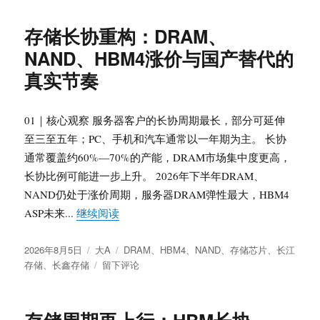
层
于
是
板
什
存储长协重构：DRAM、
的
么？
区
NAND、HBM4涨价与国产替代的
从
别
覆
真实节奏
铜
板
结
01｜核心观察 服务器客户的长协周期最长，部分可延伸
构
至三至五年；PC、手机和汽车通常以一年期为主。 长协
到
通常覆盖约60%—70%的产能，DRAM市场集中度更高，
AI
服
长协比例可能进一步上升。 2026年下半年DRAM、
务
NAND仍处于涨价周期，服务器DRAM弹性最大，HBM4
器
“存储长协重构：DRAM、NAND、HBM
ASP未来...
继续阅读
PCB
的
发
分
标
材
2026年8月5日
大A
DRAM
、
HBM4
、
NAND
、
存储芯片
、
长江
布
类
于
签
料
存储
、
长鑫存储
留下评论
于
存
升
储
级
长