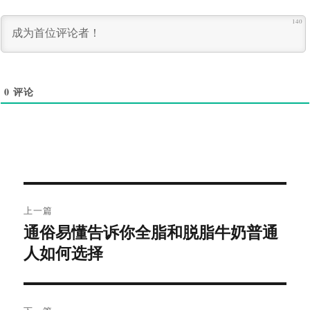
140
0
评论
文
上一篇
章
通俗易懂告诉你全脂和脱脂牛奶普通
上
导
篇
人如何选择
文
航
章：