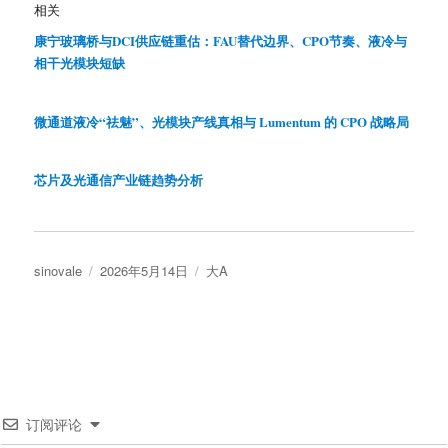
相关
康宁玻璃桥与DCI供应链重估：FAU替代边界、CPO节奏、液冷与
相干光模块短缺
微通道液冷“祛魅”、光模块产线真相与 Lumentum 的 CPO 战略局
芯片及光通信产业链趋势分析
作
发
分
sinovale
2026年5月14日
大A
者
布
类
于
订阅评论