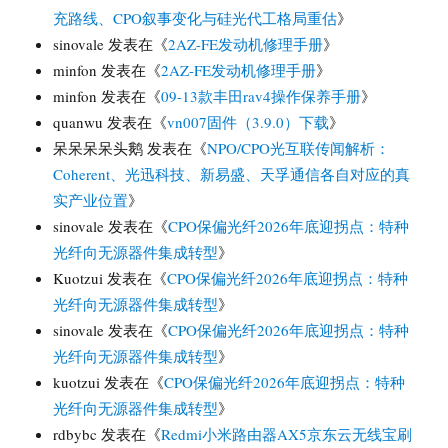
充路线、CPO叙事变化与硅光代工格局重估
》
sinovale
发表在《
2AZ-FE发动机修理手册
》
minfon
发表在《
2AZ-FE发动机修理手册
》
minfon
发表在《
09-13款丰田rav4操作保养手册
》
quanwu
发表在《
vn007固件（3.9.0）下载
》
呆呆呆呆头鹅
发表在《
NPO/CPO光互联传闻解析：
Coherent、光迅科技、新易盛、天孚通信各自对应的真
实产业位置
》
sinovale
发表在《
CPO保偏光纤2026年底迎拐点：特种
光纤向无源器件集成转型
》
Kuotzui
发表在《
CPO保偏光纤2026年底迎拐点：特种
光纤向无源器件集成转型
》
sinovale
发表在《
CPO保偏光纤2026年底迎拐点：特种
光纤向无源器件集成转型
》
kuotzui
发表在《
CPO保偏光纤2026年底迎拐点：特种
光纤向无源器件集成转型
》
rdbybc
发表在《
Redmi小米路由器AX5京东云无线宝刷