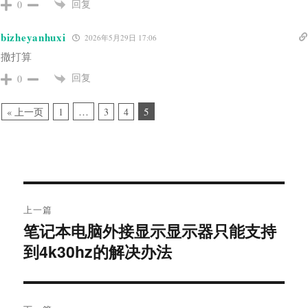
回复
0
bizheyanhuxi
2026年5月29日 17:06
撒打算
回复
0
…
5
« 上一页
1
3
4
文
上一篇
章
笔记本电脑外接显示显示器只能支持
上
导
篇
到4k30hz的解决办法
文
航
章：