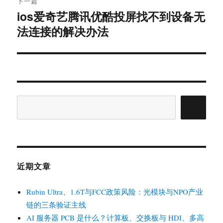
下一篇
ios爱奇艺腾讯优酷投屏找不到设备无
下
篇
法连接的解决办法
文
章：
搜
索
近期文章
Rubin Ultra、1.6T与FCC政策风险：光模块与NPO产业
链的三条验证主线
AI 服务器 PCB 是什么？计算板、交换板与 HDI、多高