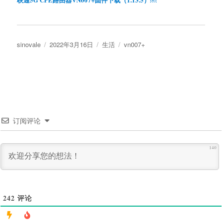
作
发
分
标
sinovale
2022年3月16日
生活
vn007+
者
布
类
签
于
订阅评论
140
242
评论