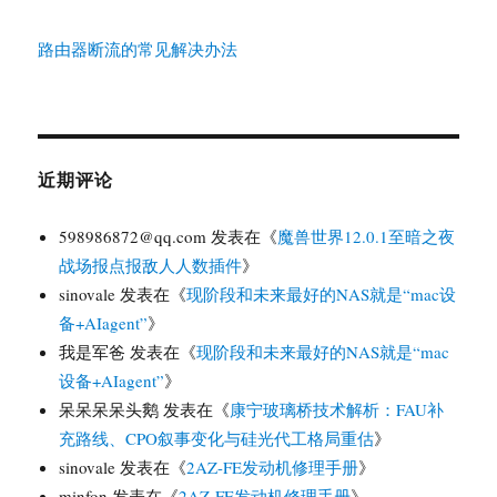
路由器断流的常见解决办法
近期评论
598986872@qq.com
发表在《
魔兽世界12.0.1至暗之夜
战场报点报敌人人数插件
》
sinovale
发表在《
现阶段和未来最好的NAS就是“mac设
备+AIagent”
》
我是军爸
发表在《
现阶段和未来最好的NAS就是“mac
设备+AIagent”
》
呆呆呆呆头鹅
发表在《
康宁玻璃桥技术解析：FAU补
充路线、CPO叙事变化与硅光代工格局重估
》
sinovale
发表在《
2AZ-FE发动机修理手册
》
minfon
发表在《
2AZ-FE发动机修理手册
》