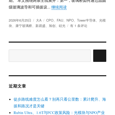
期。 本文围绕两条主线展开：第一，玻璃桥如何通过晶圆
边
“康宁玻璃桥技术解析：FA
级玻璃波导和可插拔设...
继续阅读
界、
CPO
发
分
标
节
2026年6月25日
大A
CPO
、
FAU
、
NPO
、
Tower半导体
、
光模
布
类
签
康
奏、
块
、
康宁玻璃桥
、
新易盛
、
旭创
、
硅光
有 1 条评论
于
宁
液
玻
冷
璃
与
桥
相
技
干
搜
术
光
索
解
模
析：
块
FAU
短
补
缺
充
近期文章
路
线、
徒步路线难度怎么看？别再只看公里数：累计爬升、海
CPO
拔和路况才是关键
叙
事
Rubin Ultra、1.6T与FCC政策风险：光模块与NPO产业