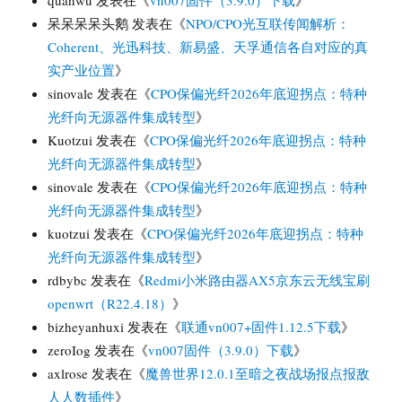
呆呆呆呆头鹅
发表在《
NPO/CPO光互联传闻解析：
Coherent、光迅科技、新易盛、天孚通信各自对应的真
实产业位置
》
sinovale
发表在《
CPO保偏光纤2026年底迎拐点：特种
光纤向无源器件集成转型
》
Kuotzui
发表在《
CPO保偏光纤2026年底迎拐点：特种
光纤向无源器件集成转型
》
sinovale
发表在《
CPO保偏光纤2026年底迎拐点：特种
光纤向无源器件集成转型
》
kuotzui
发表在《
CPO保偏光纤2026年底迎拐点：特种
光纤向无源器件集成转型
》
rdbybc
发表在《
Redmi小米路由器AX5京东云无线宝刷
openwrt（R22.4.18）
》
bizheyanhuxi
发表在《
联通vn007+固件1.12.5下载
》
zeroIog
发表在《
vn007固件（3.9.0）下载
》
axlrose
发表在《
魔兽世界12.0.1至暗之夜战场报点报敌
人人数插件
》