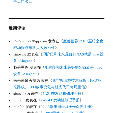
事走向验证
近期评论
598986872@qq.com
发表在《
魔兽世界12.0.1至暗之夜
战场报点报敌人人数插件
》
sinovale
发表在《
现阶段和未来最好的NAS就是“mac设
备+AIagent”
》
我是军爸
发表在《
现阶段和未来最好的NAS就是“mac
设备+AIagent”
》
呆呆呆呆头鹅
发表在《
康宁玻璃桥技术解析：FAU补
充路线、CPO叙事变化与硅光代工格局重估
》
sinovale
发表在《
2AZ-FE发动机修理手册
》
minfon
发表在《
2AZ-FE发动机修理手册
》
minfon
发表在《
09-13款丰田rav4操作保养手册
》
quanwu
发表在《
vn007固件（3.9.0）下载
》