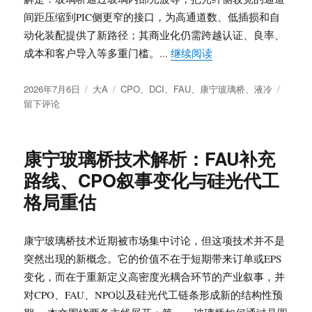
间距压缩到PIC侧更窄的接口，为高通道数、低插损和自
动化装配提供了新路径；其商业化仍需跨越认证、良率、
“康宁玻璃桥与DCI
成本和客户导入等多重门槛。...
继续阅读
发
分
标
于
2026年7月6日
大A
CPO
、
DCI
、
FAU
、
康宁玻璃桥
、
液冷
布
类
签
康
留下评论
于
宁
玻
璃
康宁玻璃桥技术解析：FAU补充
桥
路线、CPO叙事变化与硅光代工
与
DCI
格局重估
供
应
链
康宁玻璃桥技术近期被市场集中讨论，但这项技术并不是
重
突然出现的新概念。它的价值不在于短期带来订单或EPS
估：
变化，而在于重新定义高密度光耦合环节的产业叙事，并
FAU
替
对CPO、FAU、NPO以及硅光代工链条形成新的结构性预
代