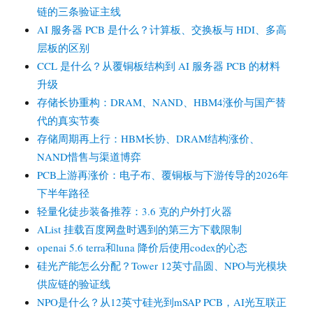
变
链的三条验证主线
化
AI 服务器 PCB 是什么？计算板、交换板与 HDI、多高
与
层板的区别
硅
光
CCL 是什么？从覆铜板结构到 AI 服务器 PCB 的材料
代
升级
工
存储长协重构：DRAM、NAND、HBM4涨价与国产替
格
代的真实节奏
局
重
存储周期再上行：HBM长协、DRAM结构涨价、
估
NAND惜售与渠道博弈
PCB上游再涨价：电子布、覆铜板与下游传导的2026年
下半年路径
轻量化徒步装备推荐：3.6 克的户外打火器
AList 挂载百度网盘时遇到的第三方下载限制
openai 5.6 terra和luna 降价后使用codex的心态
硅光产能怎么分配？Tower 12英寸晶圆、NPO与光模块
供应链的验证线
NPO是什么？从12英寸硅光到mSAP PCB，AI光互联正