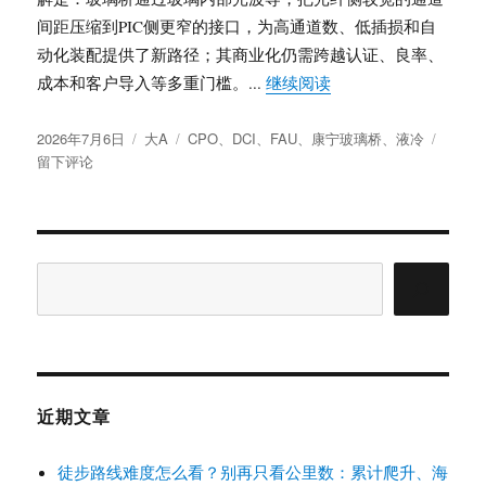
间距压缩到PIC侧更窄的接口，为高通道数、低插损和自
动化装配提供了新路径；其商业化仍需跨越认证、良率、
“康宁玻璃桥与DCI
成本和客户导入等多重门槛。...
继续阅读
发
分
标
于
2026年7月6日
大A
CPO
、
DCI
、
FAU
、
康宁玻璃桥
、
液冷
布
类
签
康
留下评论
于
宁
玻
璃
桥
与
搜
DCI
索
供
应
链
重
估：
近期文章
FAU
替
徒步路线难度怎么看？别再只看公里数：累计爬升、海
代