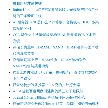
拔和路况才是关键
边
界、
Rubin Ultra、1.6T与FCC政策风险：光模块与NPO产业
CPO
链的三条验证主线
节
AI 服务器 PCB 是什么？计算板、交换板与 HDI、多高
奏、
层板的区别
液
冷
CCL 是什么？从覆铜板结构到 AI 服务器 PCB 的材料
与
升级
相
存储长协重构：DRAM、NAND、HBM4涨价与国产替
干
代的真实节奏
光
模
存储周期再上行：HBM长协、DRAM结构涨价、
块
NAND惜售与渠道博弈
短
PCB上游再涨价：电子布、覆铜板与下游传导的2026年
缺
下半年路径
轻量化徒步装备推荐：3.6 克的户外打火器
AList 挂载百度网盘时遇到的第三方下载限制
openai 5.6 terra和luna 降价后使用codex的心态
硅光产能怎么分配？Tower 12英寸晶圆、NPO与光模块