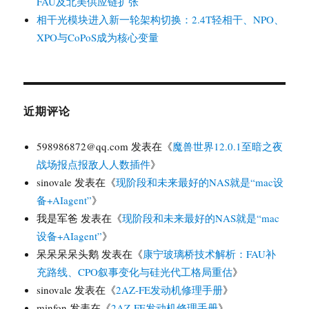
FAU及北美供应链扩张
相干光模块进入新一轮架构切换：2.4T轻相干、NPO、
XPO与CoPoS成为核心变量
近期评论
598986872@qq.com
发表在《
魔兽世界12.0.1至暗之夜
战场报点报敌人人数插件
》
sinovale
发表在《
现阶段和未来最好的NAS就是“mac设
备+AIagent”
》
我是军爸
发表在《
现阶段和未来最好的NAS就是“mac
设备+AIagent”
》
呆呆呆呆头鹅
发表在《
康宁玻璃桥技术解析：FAU补
充路线、CPO叙事变化与硅光代工格局重估
》
sinovale
发表在《
2AZ-FE发动机修理手册
》
minfon
发表在《
2AZ-FE发动机修理手册
》