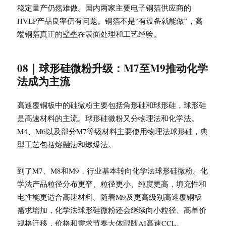
稳定量产仍然难做。国内两家主要电子铜箔供应商的
HVLP产品良率仍有问题。铜箔不是“有设备就能做”，高
端铜箔真正的壁垒在表面处理和工艺经验。
08｜球形硅微粉升级：M7至M9推动化学
法成为主流
高速覆铜板中的硅微粉主要包括角形硅和球形硅，球形硅
是高速材料的主流。球形硅微粉又分物理法和化学法。
M4、M6以及部分M7等级材料主要使用物理法球形硅，典
型工艺包括熔融法和燃爆法。
到了M7、M8和M9，行业基本转向化学法球形硅微粉。化
学法产品粒径分布更窄、粒径更小、纯度更高，填充性和
电性能更适合高速材料。随着M9及更高级别高速覆铜板
需求增加，化学法球形硅微粉还会继续向小粒径、高单价
规格迁移，价格和需求节奏大体跟随AI高速CCL。