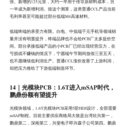
张。新增的125元里，大约一半用于传导原材料成本，另
一半成为新增利润。按这个测算，这类普通CCL产品当前
毛利率甚至可能超过部分低端M4高速材料。
低端终端的承受力有限。白电、中低端千元手机等领域销
量并没有明显提升，终端品牌也不会给PCB厂太多提价空
间。部分承接低端产品的小PCB厂已经出现经营压力，在
亏损或不赚钱的情况下，宁愿端午节期间放假三至五天，
也不愿继续低利润生产。普通CCL涨价改善了上游利润，
却把压力推给了下游低端制造环节。
14｜光模块PCB：1.6T进入mSAP时代，
鹏鼎份额有望提升
光模块领域，1.6T光模块PCB采用5阶HDI设计，全部需要
mSAP制程。目前主要供应商格局大致是台湾欣兴第一，
鹏鼎第二，深南第三，兴斐电子即兴森子公司第四。鹏鼎