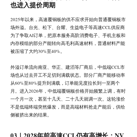
也进入提价周期
2025年以来，高速覆铜板的供不应求开始向普通覆铜板市
场外溢。台光、松下、台耀、生益电子等高速CCL供应商
为了争取AI订单，把原本服务高阶消费电子、手机主板和
内存模组的部分产能转向高毛利高速材料，普通材料产能
被压缩了大约30%至40%。
外溢订单流向南亚、华正、建滔等厂商后，中低端CCL市
场也从过去开工不足切到满载状态。部分厂商产能移动率
从60%至80%提升到满载，订单能见度拉长到一至两个
月。进入2026年，中低端覆铜板价格开始频繁上调，有时
一个月一次，甚至十几天、二十几天就调一次。这轮涨价
不是低端终端突然爆发，而是高端材料抢走产能后，供给
侧被挤出来的结果。
03｜2028年前高速CCL仍有高增长：NV