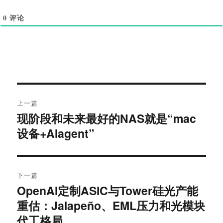
0
评论
文
上一篇
章
现阶段和未来最好的NAS就是“mac
上
导
篇
设备+AIagent”
文
航
章：
下一篇
OpenAI定制ASIC与Tower硅光产能
下
篇
重估：Jalapeño、EML压力和光模块
文
代工格局