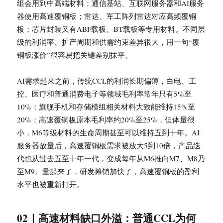
组会用到中高端材料；通信基站、互联网服务器和AI服务
器使用高速覆铜板；雷达、军工阵列雷达对应高频覆铜
板；芯片封装又有ABF载板、BT载板等专用材料。不同层
级的利润率、扩产周期和供需约束差异很大，用一句“覆
铜板涨价”很容易把关键差别抹平。
AI需求起来之前，传统CCL的利润长期偏薄，白电、工
控、医疗和普通消费电子等领域毛利率常年只有5%至
10%；旗舰手机和存储模组相关材料大致能维持15%至
20%；高速覆铜板原本毛利率约20%至25%，但体量很
小，M6等级材料的生命周期甚至可以维持五到十年。AI
服务器放量后，高速覆铜板需求被放大5到10倍，产品迭
代也从过去五至十年一代，变成每年从M6推向M7、M8乃
至M9。量起来了，研发摊销加快了，高速覆铜板的盈利
水平也被重新打开。
02｜高速材料缺口外溢：普通CCL为何