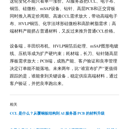
这轮变化不能只看单一涨价。AI服务器把CCL、电子布、
铜箔、硅微粉、mSAP设备、钻针、高层PCB和正交背板
同时推入再定价周期。高速CCL需求放大，带动高端电子
布、HVLP铜箔、化学法球形硅微粉和高阶树脂需求；高
端材料产能挤占普通材料，又反过来推升普通CCL价格。
设备端，丰田织布机、HVLP铜箔后处理、mSAP图形电镀
线、压机等成为扩产硬约束；耗材端，长刀、钻针随高层
厚板需求放大；PCB端，成熟产能、客户验证和良率管理
决定订单能不能落地。未来两年，比“谁宣布扩产”更值得
跟踪的是，谁能拿到关键设备，稳定供应高端材料，通过
客户验证，并把良率跑出来。
相关
CCL 是什么？从覆铜板结构到 AI 服务器 PCB 的材料升级