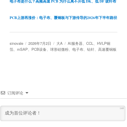
电子布是什么？高频高速 PCB 为什么离不开低 DK、低 DF 玻纤布
PCB上游再涨价：电子布、覆铜板与下游传导的2026年下半年路径
作
发
分
标
sinovale
2026年7月2日
大A
AI服务器
、
CCL
、
HVLP铜
者
布
类
签
箔
、
mSAP
、
PCB设备
、
球形硅微粉
、
电子布
、
钻针
、
高速覆铜板
于
订阅评论
140