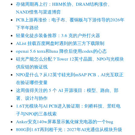
存储周期再上行：HBM长协、DRAM结构涨价、
NAND惜售与渠道博弈
PCB上游再涨价：电子布、覆铜板与下游传导的2026年
下半年路径
轻量化徒步装备推荐：3.6 克的户外打火器
AList 挂载百度网盘时遇到的第三方下载限制
openai 5.6 terra和luna 降价后使用codex的心态
硅光产能怎么分配？Tower 12英寸晶圆、NPO与光模块
供应链的验证线
NPO是什么？从12英寸硅光到mSAP PCB，AI光互联正
在验证哪些变量
这周值得关注的 5 个 AI 开源项目：模型、路由、部
署、设计与协作
1.6T光模块与AI PCB进入验证期：剑桥科技、景旺电
子与NPO的三条线索
Anker安克140w屏幕显示氮化镓充电器的一个bug
800G到1.6T再到相干光：2027年AI光通信从模块升级