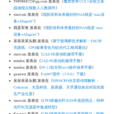
598986872@qq.com
发表在《
魔兽世界12.0.1至暗之夜
战场报点报敌人人数插件
》
sinovale
发表在《
现阶段和未来最好的NAS就是“mac设
备+AIagent”
》
我是军爸
发表在《
现阶段和未来最好的NAS就是“mac
设备+AIagent”
》
呆呆呆呆头鹅
发表在《
康宁玻璃桥技术解析：FAU补
充路线、CPO叙事变化与硅光代工格局重估
》
sinovale
发表在《
2AZ-FE发动机修理手册
》
minfon
发表在《
2AZ-FE发动机修理手册
》
minfon
发表在《
09-13款丰田rav4操作保养手册
》
quanwu
发表在《
vn007固件（3.9.0）下载
》
呆呆呆呆头鹅
发表在《
NPO/CPO光互联传闻解析：
Coherent、光迅科技、新易盛、天孚通信各自对应的真
实产业位置
》
sinovale
发表在《
CPO保偏光纤2026年底迎拐点：特种
光纤向无源器件集成转型
》
Kuotzui
发表在《
CPO保偏光纤2026年底迎拐点：特种