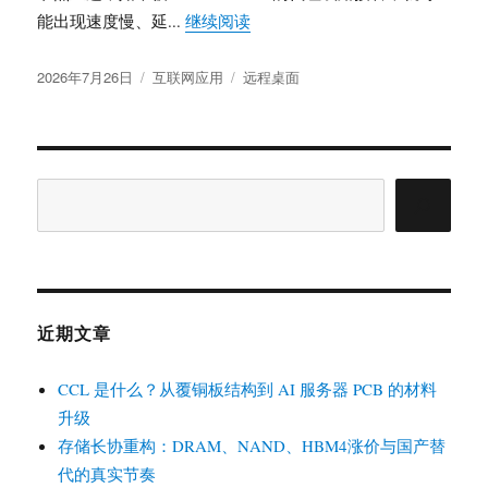
“解决 UU 远程被 Shadowrocke
能出现速度慢、延...
继续阅读
发
分
标
2026年7月26日
互联网应用
远程桌面
布
类
签
于
搜
索
近期文章
CCL 是什么？从覆铜板结构到 AI 服务器 PCB 的材料
升级
存储长协重构：DRAM、NAND、HBM4涨价与国产替
代的真实节奏