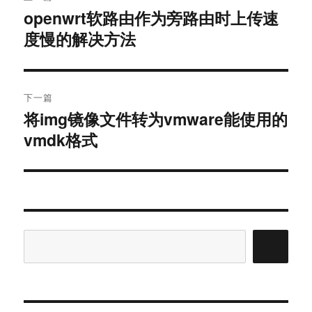
章
openwrt软路由作为旁路由时上传速
上
导
篇
度慢的解决方法
文
航
章：
下一篇
将img镜像文件转为vmware能使用的
下
篇
vmdk格式
文
章：
搜
索