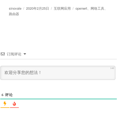
作
发
分
标
sinovale
2020年2月25日
互联网应用
openwrt
、
网络工具
、
者
布
类
签
路由器
于
订阅评论
140
6
评论