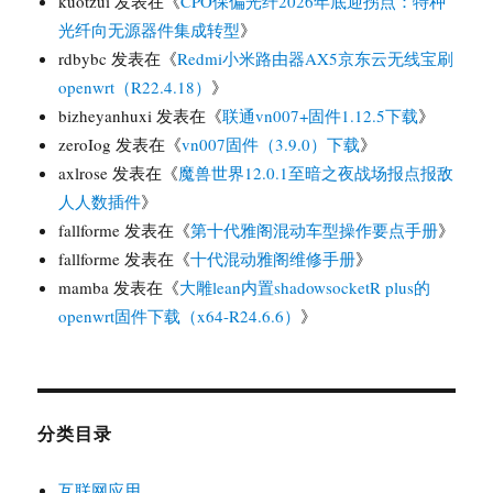
kuotzui
发表在《
CPO保偏光纤2026年底迎拐点：特种
光纤向无源器件集成转型
》
rdbybc
发表在《
Redmi小米路由器AX5京东云无线宝刷
openwrt（R22.4.18）
》
bizheyanhuxi
发表在《
联通vn007+固件1.12.5下载
》
zeroIog
发表在《
vn007固件（3.9.0）下载
》
axlrose
发表在《
魔兽世界12.0.1至暗之夜战场报点报敌
人人数插件
》
fallforme
发表在《
第十代雅阁混动车型操作要点手册
》
fallforme
发表在《
十代混动雅阁维修手册
》
mamba
发表在《
大雕lean内置shadowsocketR plus的
openwrt固件下载（x64-R24.6.6）
》
分类目录
互联网应用