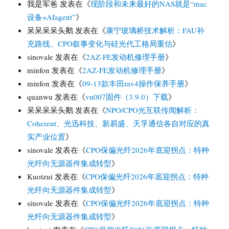
我是军爸
发表在《
现阶段和未来最好的NAS就是“mac
设备+AIagent”
》
呆呆呆呆头鹅
发表在《
康宁玻璃桥技术解析：FAU补
充路线、CPO叙事变化与硅光代工格局重估
》
sinovale
发表在《
2AZ-FE发动机修理手册
》
minfon
发表在《
2AZ-FE发动机修理手册
》
minfon
发表在《
09-13款丰田rav4操作保养手册
》
quanwu
发表在《
vn007固件（3.9.0）下载
》
呆呆呆呆头鹅
发表在《
NPO/CPO光互联传闻解析：
Coherent、光迅科技、新易盛、天孚通信各自对应的真
实产业位置
》
sinovale
发表在《
CPO保偏光纤2026年底迎拐点：特种
光纤向无源器件集成转型
》
Kuotzui
发表在《
CPO保偏光纤2026年底迎拐点：特种
光纤向无源器件集成转型
》
sinovale
发表在《
CPO保偏光纤2026年底迎拐点：特种
光纤向无源器件集成转型
》