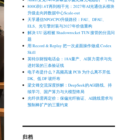
800G到1.6T再到相干光：2027年AI光通信从模块
升级走向跨数据中心Scale-out
天孚通信NPO/CPO升级路径：FAU、DFAU、
ELS、光引擎封装与2027年价值重构
解决 UU 远程被 Shadowrocket TUN 接管的分流问
题
用 Record & Replay 把一次桌面操作做成 Codex
Skill
英特尔财报电话会：18A量产、AI算力需求与先
进封装的三条验证线
电子布是什么？高频高速 PCB 为什么离不开低
DK、低 DF 玻纤布
梁文锋交流深度拆解：DeepSeek的AGI路线、持
续学习、国产算力与大模型终局
光纤供需再定价：保偏光纤验证、AI跳线需求与
预制棒扩产的三重约束
归档