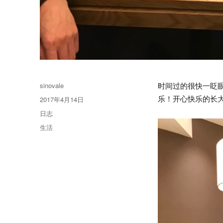
作
sinovale
时间过的很快一眨
者
乐！开心快乐的长
发
2017年4月14日
布
格
日志
于
式
分
生活
类