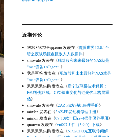
近期评论
598986872@qq.com
发表在《
魔兽世界12.0.1至
暗之夜战场报点报敌人人数插件
》
sinovale
发表在《
现阶段和未来最好的NAS就是
“mac设备+AIagent”
》
我是军爸
发表在《
现阶段和未来最好的NAS就是
“mac设备+AIagent”
》
呆呆呆呆头鹅
发表在《
康宁玻璃桥技术解析：
FAU补充路线、CPO叙事变化与硅光代工格局重
估
》
sinovale
发表在《
2AZ-FE发动机修理手册
》
minfon
发表在《
2AZ-FE发动机修理手册
》
minfon
发表在《
09-13款丰田rav4操作保养手册
》
quanwu
发表在《
vn007固件（3.9.0）下载
》
呆呆呆呆头鹅
发表在《
NPO/CPO光互联传闻解