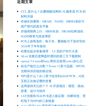
近期文章
CCL 是什么？从覆铜板结构到 AI 服务器 PCB 的
材料升级
存储长协重构：DRAM、NAND、HBM4涨价与
国产替代的真实节奏
存储周期再上行：HBM长协、DRAM结构涨价、
NAND惜售与渠道博弈
PCB上游再涨价：电子布、覆铜板与下游传导的
2026年下半年路径
轻量化徒步装备推荐：3.6 克的户外打火器
AList 挂载百度网盘时遇到的第三方下载限制
openai 5.6 terra和luna 降价后使用codex的心态
硅光产能怎么分配？Tower 12英寸晶圆、NPO与
光模块供应链的验证线
NPO是什么？从12英寸硅光到mSAP PCB，AI光
互联正在验证哪些变量
这周值得关注的 5 个 AI 开源项目：模型、路由、
部署、设计与协作
1.6T光模块与AI PCB进入验证期：剑桥科技、景
旺电子与NPO的三条线索
Anker安克140w屏幕显示氮化镓充电器的一个bug