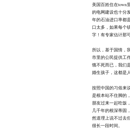
美国百姓住在tow
的电网建设也十分
年的石油进口率都
口太多，如果每个
字！有专家估计那
所以，基于国情，
市里的公民提供工
饿不死而已，我们
婚生孩子，这都是
按照中国的习俗来
是根本站不住脚的
朋友过来一起吃饭
几千年的根深蒂固
然道理上说不过去
很长一段时间。