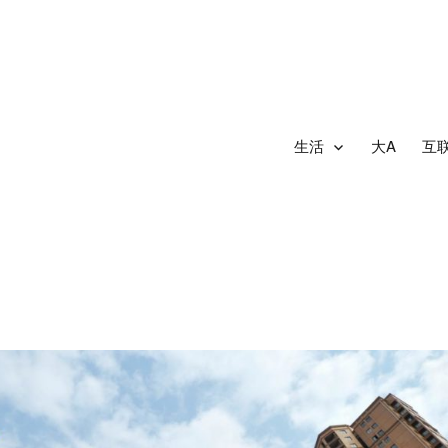
生活
大A
互