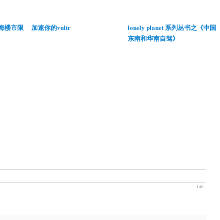
8上海楼市限
加速你的vultr
lonely planet 系列丛书之《中国
东南和华南自驾》
140