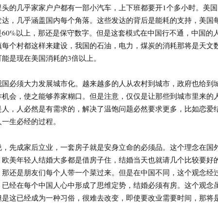
n里头的几乎家家户户都有一部小汽车，上下班都要开1个多小时。美国
发达，几乎涵盖国内每个角落。这些发达的背后是能耗的支持，美国
是60%以上，那还是保守数字。但是这套模式在中国行不通，中国的
镇每个村都这样来建设，我国的石油，电力，煤炭的消耗那将是天文
可能是现在美国消耗的3倍以上。
我国必须大力发展城市化。越来越多的人从农村到城市，政府也给到
作机会，使之能够养家糊口。但是注意，仅仅是让那些到城市里来的
是人，人必然是有需求的，解决了温饱问题必然要求更多，比如恋爱
人一生必经的过程。
说，先成家后立业，一套房子就是安身立命的必须品。这个理念在国
，欧美年轻人结婚大多都是借房子住，结婚当天也就请几个比较要好
，那还是朋友们每个人带一个菜过来。但是在中国不同，这个观念经
，已经在每个中国人心中形成了思维定势，结婚必须有房。这个观念
但是这已经成为一种习俗，很难去改变，即使要改业需要时间，那将