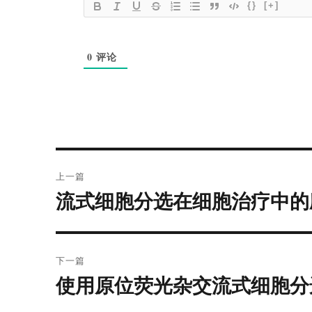
{}
[+]
0
评论
文
上一篇
章
流式细胞分选在细胞治疗中的
上
导
篇
文
航
章：
下一篇
使用原位荧光杂交流式细胞分
下
篇