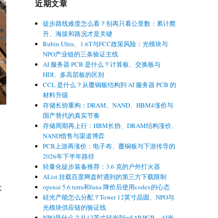
近期文章
徒步路线难度怎么看？别再只看公里数：累计爬
升、海拔和路况才是关键
Rubin Ultra、1.6T与FCC政策风险：光模块与
NPO产业链的三条验证主线
AI 服务器 PCB 是什么？计算板、交换板与
HDI、多高层板的区别
CCL 是什么？从覆铜板结构到 AI 服务器 PCB 的
材料升级
存储长协重构：DRAM、NAND、HBM4涨价与
国产替代的真实节奏
存储周期再上行：HBM长协、DRAM结构涨价、
NAND惜售与渠道博弈
PCB上游再涨价：电子布、覆铜板与下游传导的
2026年下半年路径
轻量化徒步装备推荐：3.6 克的户外打火器
AList 挂载百度网盘时遇到的第三方下载限制
openai 5.6 terra和luna 降价后使用codex的心态
大
硅光产能怎么分配？Tower 12英寸晶圆、NPO与
光模块供应链的验证线
。
NPO是什么？从12英寸硅光到mSAP PCB，AI光