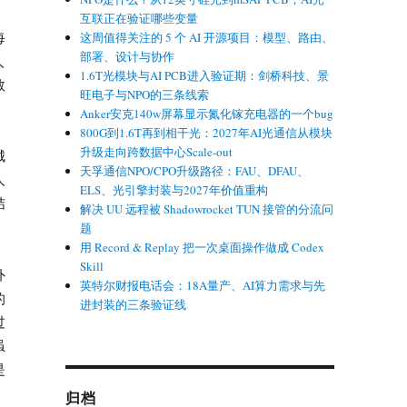
互联正在验证哪些变量
每
这周值得关注的 5 个 AI 开源项目：模型、路由、
部署、设计与协作
人
1.6T光模块与AI PCB进入验证期：剑桥科技、景
数
旺电子与NPO的三条线索
Anker安克140w屏幕显示氮化镓充电器的一个bug
800G到1.6T再到相干光：2027年AI光通信从模块
升级走向跨数据中心Scale-out
城
天孚通信NPO/CPO升级路径：FAU、DFAU、
人
ELS、光引擎封装与2027年价值重构
结
解决 UU 远程被 Shadowrocket TUN 接管的分流问
题
用 Record & Replay 把一次桌面操作做成 Codex
Skill
外
英特尔财报电话会：18A量产、AI算力需求与先
的
进封装的三条验证线
过
虽
是
归档