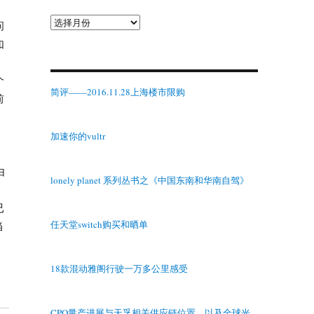
归
问
档
如
个
简评——2016.11.28上海楼市限购
前
加速你的vultr
由
lonely planet 系列丛书之《中国东南和华南自驾》
已
任天堂switch购买和晒单
当
18款混动雅阁行驶一万多公里感受
CPO量产进展与天孚相关供应链位置，以及全球光