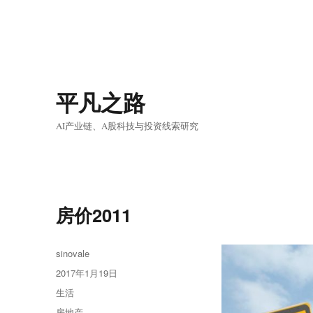
平凡之路
AI产业链、A股科技与投资线索研究
房价2011
作
sinovale
者
发
2017年1月19日
布
分
生活
于
类
标
房地产