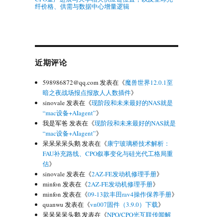
纤价格、供需与数据中心增量逻辑
近期评论
598986872@qq.com
发表在《
魔兽世界12.0.1至
暗之夜战场报点报敌人人数插件
》
sinovale
发表在《
现阶段和未来最好的NAS就是
“mac设备+AIagent”
》
我是军爸
发表在《
现阶段和未来最好的NAS就是
“mac设备+AIagent”
》
呆呆呆呆头鹅
发表在《
康宁玻璃桥技术解析：
FAU补充路线、CPO叙事变化与硅光代工格局重
估
》
sinovale
发表在《
2AZ-FE发动机修理手册
》
minfon
发表在《
2AZ-FE发动机修理手册
》
minfon
发表在《
09-13款丰田rav4操作保养手册
》
quanwu
发表在《
vn007固件（3.9.0）下载
》
呆呆呆呆头鹅
发表在《
NPO/CPO光互联传闻解