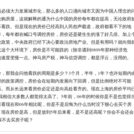
题必须大力发展城市化，那么多的人口涌向城市又因为中国人理念的
抢购房屋，这就解释的通为什么中国的房价每年都在提高，无论政府
不看跌。但是现在的房价已经高到人民怨声载道，政府都看不下的地
年，每年都在喊口号调控房价，房价还是硬生生的涨了好几倍。加上
政政策，中央政府已经下决心要政治房地产业。但是有用吗？就向我
这个大环境下，房价是不可能跌的（除非遇到0809年那种经济危
的速度变慢一点。神马房产税，神马信贷调控，都是浮云，没用的。
价，那我会问他看跌的周期是多少？3个月，半年，1年？也许短期内
府的政策调控，房价会在短期内发展向下回调，但是比例绝对不可能
系。而从长远来看房价必定还是向高处看齐的。现在上海的房价平均
，我相信大多数人都觉得太高了。5年前，06年的时候你是不是也觉得
看看现在和06年相比呢，你是不是后悔为什么当时没下狠心去买个房
，现在房价是高，但是放到5年后来看，是不是还高呢？你会不会还会
时候不去买房子呢？