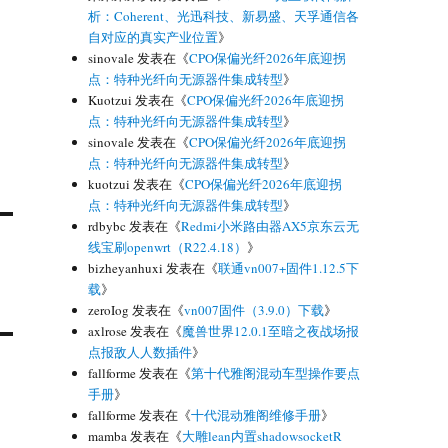
析：Coherent、光迅科技、新易盛、天孚通信各
自对应的真实产业位置
》
sinovale
发表在《
CPO保偏光纤2026年底迎拐
点：特种光纤向无源器件集成转型
》
Kuotzui
发表在《
CPO保偏光纤2026年底迎拐
点：特种光纤向无源器件集成转型
》
sinovale
发表在《
CPO保偏光纤2026年底迎拐
点：特种光纤向无源器件集成转型
》
kuotzui
发表在《
CPO保偏光纤2026年底迎拐
点：特种光纤向无源器件集成转型
》
rdbybc
发表在《
Redmi小米路由器AX5京东云无
线宝刷openwrt（R22.4.18）
》
bizheyanhuxi
发表在《
联通vn007+固件1.12.5下
载
》
zeroIog
发表在《
vn007固件（3.9.0）下载
》
axlrose
发表在《
魔兽世界12.0.1至暗之夜战场报
点报敌人人数插件
》
fallforme
发表在《
第十代雅阁混动车型操作要点
手册
》
fallforme
发表在《
十代混动雅阁维修手册
》
mamba
发表在《
大雕lean内置shadowsocketR