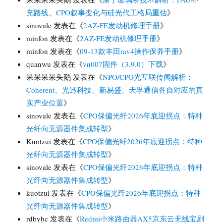
充路线、CPO叙事变化与硅光代工格局重估
》
sinovale
发表在《
2AZ-FE发动机修理手册
》
minfon
发表在《
2AZ-FE发动机修理手册
》
minfon
发表在《
09-13款丰田rav4操作保养手册
》
quanwu
发表在《
vn007固件（3.9.0）下载
》
呆呆呆呆头鹅
发表在《
NPO/CPO光互联传闻解析：
Coherent、光迅科技、新易盛、天孚通信各自对应的真
实产业位置
》
sinovale
发表在《
CPO保偏光纤2026年底迎拐点：特种
光纤向无源器件集成转型
》
Kuotzui
发表在《
CPO保偏光纤2026年底迎拐点：特种
光纤向无源器件集成转型
》
sinovale
发表在《
CPO保偏光纤2026年底迎拐点：特种
光纤向无源器件集成转型
》
kuotzui
发表在《
CPO保偏光纤2026年底迎拐点：特种
光纤向无源器件集成转型
》
rdbybc
发表在《
Redmi小米路由器AX5京东云无线宝刷