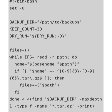
#!/bin/bash

set -u

BACKUP_DIR="/path/to/backups"

KEEP_COUNT=30

DRY_RUN="${DRY_RUN:-0}"

files=()

while IFS= read -r path; do

  name="$(basename "$path")"

  if [[ "$name" =~ ^[0-9]{8}-[0-9]
{6}\.tar\.gz$ ]]; then

    files+=("$path")

  fi

done < <(find "$BACKUP_DIR" -maxdepth 
1 -type f -name '*.tar.gz' -print)
