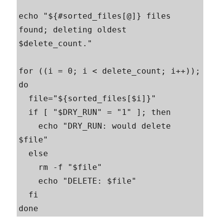
echo "${#sorted_files[@]} files 
found; deleting oldest 
$delete_count."

for ((i = 0; i < delete_count; i++)); 
do

  file="${sorted_files[$i]}"

  if [ "$DRY_RUN" = "1" ]; then

    echo "DRY_RUN: would delete 
$file"

  else

    rm -f "$file"

    echo "DELETE: $file"

  fi

done