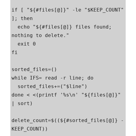
if [ "${#files[@]}" -le "$KEEP_COUNT" 
]; then

  echo "${#files[@]} files found; 
nothing to delete."

  exit 0

fi

sorted_files=()

while IFS= read -r line; do

  sorted_files+=("$line")

done < <(printf '%s\n' "${files[@]}" 
| sort)

delete_count=$((${#sorted_files[@]} - 
KEEP_COUNT))
