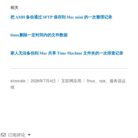
相关
把 AMH 备份通过 SFTP 保存到 Mac mini 的一次整理记录
linux删除一定时间内的文件数据
家人无法备份到 Mac 共享 Time Machine 文件夹的一次排查记录
作
发
分
标
sinovale
2026年7月4日
互联网应用
linux
、
vps
、
服务器运
者
布
类
签
维
于
订阅评论