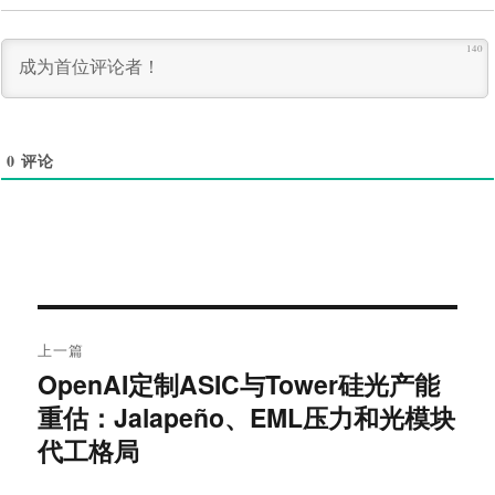
140
0
评论
文
上一篇
章
OpenAI定制ASIC与Tower硅光产能
上
导
篇
重估：Jalapeño、EML压力和光模块
文
代工格局
航
章：