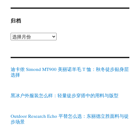
归档
归
档
迪卡侬 Simond MT900 美丽诺羊毛 T 恤：秋冬徒步贴身层
选择
黑冰户外服装怎么样：轻量徒步穿搭中的用料与版型
Outdoor Research Echo 平替怎么选：东丽德立胜面料与徒
步场景