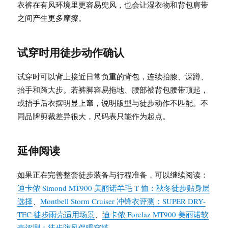
衣裤在有风环境里更容易兜风，也会让湿衣物和背包肩带
之间产生更多摩擦。
试穿时用徒步动作确认
试穿时可以背上接近日常负重的背包，连续抬膝、深蹲、
抬手和跨大步。若裤脚容易拖地、腰部被背包腰带顶起，
或抬手后衣摆明显上窜，说明版型与徒步动作不匹配。不
同品牌剪裁差异很大，尺码表只能作为起点。
延伸阅读
如果正在完善整套徒步装备与行程准备，可以继续阅读：
迪卡侬 Simond MT900 美丽诺羊毛 T 恤：秋冬徒步贴身层
选择
、
Montbell Storm Cruiser 冲锋衣评测：SUPER DRY-
TEC 徒步雨壳适用场景
、
迪卡侬 Forclaz MT900 美丽诺软
壳评测：徒步防风保暖穿搭
。