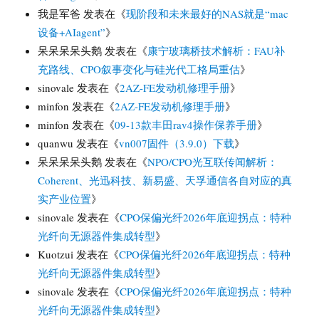
我是军爸
发表在《
现阶段和未来最好的NAS就是“mac
设备+AIagent”
》
呆呆呆呆头鹅
发表在《
康宁玻璃桥技术解析：FAU补
充路线、CPO叙事变化与硅光代工格局重估
》
sinovale
发表在《
2AZ-FE发动机修理手册
》
minfon
发表在《
2AZ-FE发动机修理手册
》
minfon
发表在《
09-13款丰田rav4操作保养手册
》
quanwu
发表在《
vn007固件（3.9.0）下载
》
呆呆呆呆头鹅
发表在《
NPO/CPO光互联传闻解析：
Coherent、光迅科技、新易盛、天孚通信各自对应的真
实产业位置
》
sinovale
发表在《
CPO保偏光纤2026年底迎拐点：特种
光纤向无源器件集成转型
》
Kuotzui
发表在《
CPO保偏光纤2026年底迎拐点：特种
光纤向无源器件集成转型
》
sinovale
发表在《
CPO保偏光纤2026年底迎拐点：特种
光纤向无源器件集成转型
》