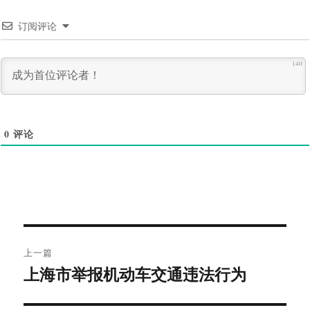
订阅评论
140
0
评论
文
上一篇
章
上海市举报机动车交通违法行为
上
导
篇
文