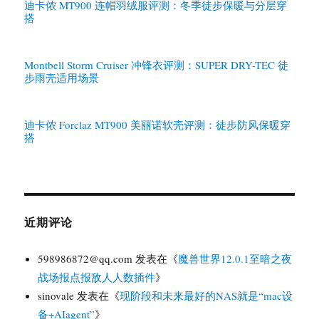
迪卡侬 MT900 连帽羽绒服评测：冬季徒步保暖与分层穿
搭
Montbell Storm Cruiser 冲锋衣评测：SUPER DRY-TEC 徒
步雨壳适用场景
迪卡侬 Forclaz MT900 美丽诺软壳评测：徒步防风保暖穿
搭
近期评论
598986872@qq.com
发表在《
魔兽世界12.0.1至暗之夜
战场报点报敌人人数插件
》
sinovale
发表在《
现阶段和未来最好的NAS就是“mac设
备+AIagent”
》