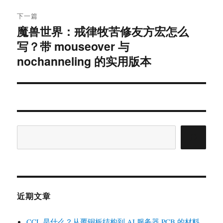
航
章：
下一篇
魔兽世界：戒律牧苦修友方宏怎么
下
篇
写？带 mouseover 与
文
nochanneling 的实用版本
章：
搜
索
近期文章
CCL 是什么？从覆铜板结构到 AI 服务器 PCB 的材料