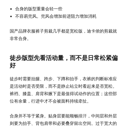
合身的版型重量会轻一些
不容易兜风。兜风会增加前进阻力增加消耗
国产品牌衣服裤子剪裁几乎都是宽松版，迪卡侬的剪裁就
非常合身。
徒步版型先看活动量，而不是日常松紧偏
好
徒步时需要抬腿、跨步、下蹲和抬手，衣裤的判断标准应
是活动时是否受限，而不是静止站立时看起来是否宽松。
裤裆、膝盖、肩背和腋下是最值得试动作的位置；这些部
位有余量，行进中才不会被面料持续牵扯。
合身并不等于紧身。贴身层要能顺畅排汗，中间层和外层
则要为抬手、背包肩带和必要叠穿留出空间。过于宽大的