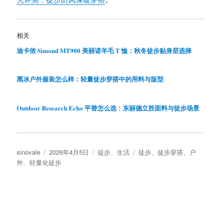
相关
迪卡侬 Simond MT900 美丽诺羊毛 T 恤：秋冬徒步贴身层选择
黑冰户外服装怎么样：轻量徒步穿搭中的用料与版型
Outdoor Research Echo 平替怎么选：东丽德立胜面料与徒步场景
作
发
分
标
sinovale
2026年4月5日
徒步
、
生活
徒步
、
徒步穿搭
、
户
者
布
类
签
外
、
轻量化徒步
于