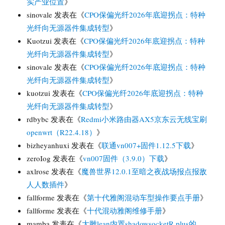
实产业位置
》
sinovale
发表在《
CPO保偏光纤2026年底迎拐点：特种
光纤向无源器件集成转型
》
Kuotzui
发表在《
CPO保偏光纤2026年底迎拐点：特种
光纤向无源器件集成转型
》
sinovale
发表在《
CPO保偏光纤2026年底迎拐点：特种
光纤向无源器件集成转型
》
kuotzui
发表在《
CPO保偏光纤2026年底迎拐点：特种
光纤向无源器件集成转型
》
rdbybc
发表在《
Redmi小米路由器AX5京东云无线宝刷
openwrt（R22.4.18）
》
bizheyanhuxi
发表在《
联通vn007+固件1.12.5下载
》
zeroIog
发表在《
vn007固件（3.9.0）下载
》
axlrose
发表在《
魔兽世界12.0.1至暗之夜战场报点报敌
人人数插件
》
fallforme
发表在《
第十代雅阁混动车型操作要点手册
》
fallforme
发表在《
十代混动雅阁维修手册
》
mamba
发表在《
大雕lean内置shadowsocketR plus的