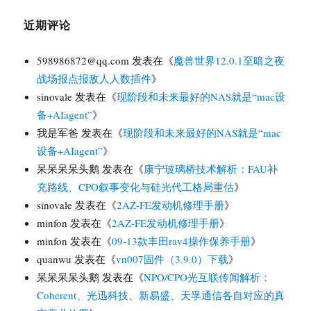
近期评论
598986872@qq.com
发表在《
魔兽世界12.0.1至暗之夜
战场报点报敌人人数插件
》
sinovale
发表在《
现阶段和未来最好的NAS就是“mac设
备+AIagent”
》
我是军爸
发表在《
现阶段和未来最好的NAS就是“mac
设备+AIagent”
》
呆呆呆呆头鹅
发表在《
康宁玻璃桥技术解析：FAU补
充路线、CPO叙事变化与硅光代工格局重估
》
sinovale
发表在《
2AZ-FE发动机修理手册
》
minfon
发表在《
2AZ-FE发动机修理手册
》
minfon
发表在《
09-13款丰田rav4操作保养手册
》
quanwu
发表在《
vn007固件（3.9.0）下载
》
呆呆呆呆头鹅
发表在《
NPO/CPO光互联传闻解析：
Coherent、光迅科技、新易盛、天孚通信各自对应的真