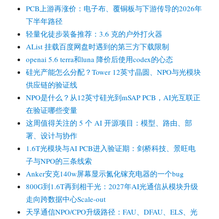
PCB上游再涨价：电子布、覆铜板与下游传导的2026年
下半年路径
轻量化徒步装备推荐：3.6 克的户外打火器
AList 挂载百度网盘时遇到的第三方下载限制
openai 5.6 terra和luna 降价后使用codex的心态
硅光产能怎么分配？Tower 12英寸晶圆、NPO与光模块
供应链的验证线
NPO是什么？从12英寸硅光到mSAP PCB，AI光互联正
在验证哪些变量
这周值得关注的 5 个 AI 开源项目：模型、路由、部
署、设计与协作
1.6T光模块与AI PCB进入验证期：剑桥科技、景旺电
子与NPO的三条线索
Anker安克140w屏幕显示氮化镓充电器的一个bug
800G到1.6T再到相干光：2027年AI光通信从模块升级
走向跨数据中心Scale-out
天孚通信NPO/CPO升级路径：FAU、DFAU、ELS、光