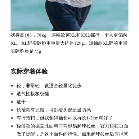
我身高183，78kg，连帽款穿XL和XXL都行，个人更偏向
XL。XL码实际称重重量大约是129g。短袖款XL码的重量
实际称重是75g
实际穿着体验
轻，非常轻，很适合轻量化徒步
透气性极极极佳
速干
长袖款有兜帽，可以给头部适当防风
有拇指扣，但我觉得袖长可以再长1-2cm就好了
轻薄款的德立胜面料非常容易起球拉丝，官方也在页面
做了提醒，是这个面料的特性。如果起球拉丝后剪掉就