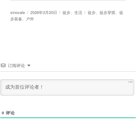
作
发
分
标
sinovale
2026年3月20日
徒步
、
生活
徒步
、
徒步穿搭
、
徒
者
布
类
签
步装备
、
户外
于
订阅评论
140
0
评论