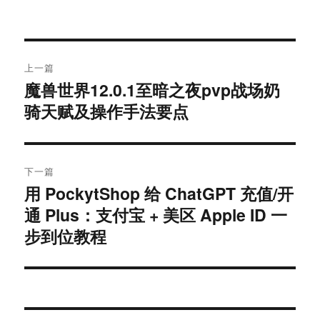
文
上一篇
章
魔兽世界12.0.1至暗之夜pvp战场奶
上
导
篇
骑天赋及操作手法要点
文
航
章：
下一篇
用 PockytShop 给 ChatGPT 充值/开
下
篇
通 Plus：支付宝 + 美区 Apple ID 一
文
步到位教程
章：