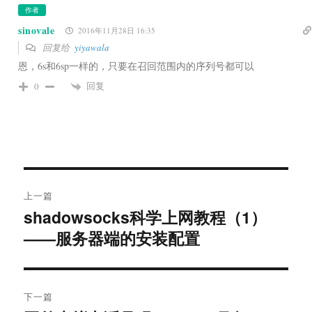
作者
sinovale
2016年11月28日 16:35
回复给
yiyawala
恩，6s和6sp一样的，只要在召回范围内的序列号都可以
回复
0
文
上一篇
章
shadowsocks科学上网教程（1）
上
导
篇
——服务器端的安装配置
文
航
章：
下一篇