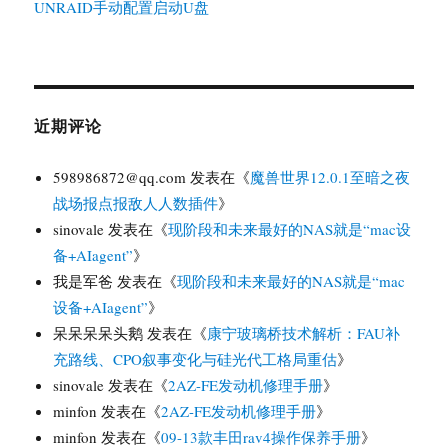
UNRAID手动配置启动U盘
近期评论
598986872@qq.com
发表在《
魔兽世界12.0.1至暗之夜
战场报点报敌人人数插件
》
sinovale
发表在《
现阶段和未来最好的NAS就是“mac设
备+AIagent”
》
我是军爸
发表在《
现阶段和未来最好的NAS就是“mac
设备+AIagent”
》
呆呆呆呆头鹅
发表在《
康宁玻璃桥技术解析：FAU补
充路线、CPO叙事变化与硅光代工格局重估
》
sinovale
发表在《
2AZ-FE发动机修理手册
》
minfon
发表在《
2AZ-FE发动机修理手册
》
minfon
发表在《
09-13款丰田rav4操作保养手册
》