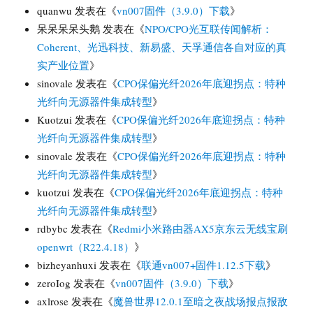
quanwu
发表在《
vn007固件（3.9.0）下载
》
呆呆呆呆头鹅
发表在《
NPO/CPO光互联传闻解析：
Coherent、光迅科技、新易盛、天孚通信各自对应的真
实产业位置
》
sinovale
发表在《
CPO保偏光纤2026年底迎拐点：特种
光纤向无源器件集成转型
》
Kuotzui
发表在《
CPO保偏光纤2026年底迎拐点：特种
光纤向无源器件集成转型
》
sinovale
发表在《
CPO保偏光纤2026年底迎拐点：特种
光纤向无源器件集成转型
》
kuotzui
发表在《
CPO保偏光纤2026年底迎拐点：特种
光纤向无源器件集成转型
》
rdbybc
发表在《
Redmi小米路由器AX5京东云无线宝刷
openwrt（R22.4.18）
》
bizheyanhuxi
发表在《
联通vn007+固件1.12.5下载
》
zeroIog
发表在《
vn007固件（3.9.0）下载
》
axlrose
发表在《
魔兽世界12.0.1至暗之夜战场报点报敌