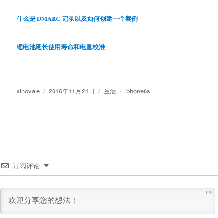
什么是 DMARC 记录以及如何创建一个案例
锂电池延长使用寿命和电量校准
作
发
分
标
sinovale
2016年11月21日
生活
iphone6s
者
布
类
签
于
订阅评论
140