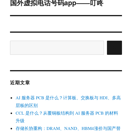
国外虚拟电话号码app——叮咚
下
篇
文
章：
搜
索
近期文章
AI 服务器 PCB 是什么？计算板、交换板与 HDI、多高
层板的区别
CCL 是什么？从覆铜板结构到 AI 服务器 PCB 的材料
升级
存储长协重构：DRAM、NAND、HBM4涨价与国产替