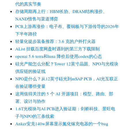
代的真实节奏
存储周期再上行：HBM长协、DRAM结构涨价、
NAND惜售与渠道博弈
PCB上游再涨价：电子布、覆铜板与下游传导的2026年
下半年路径
轻量化徒步装备推荐：3.6 克的户外打火器
AList 挂载百度网盘时遇到的第三方下载限制
openai 5.6 terra和luna 降价后使用codex的心态
硅光产能怎么分配？Tower 12英寸晶圆、NPO与光模块
供应链的验证线
NPO是什么？从12英寸硅光到mSAP PCB，AI光互联正
在验证哪些变量
这周值得关注的 5 个 AI 开源项目：模型、路由、部
署、设计与协作
1.6T光模块与AI PCB进入验证期：剑桥科技、景旺电
子与NPO的三条线索
Anker安克140w屏幕显示氮化镓充电器的一个bug