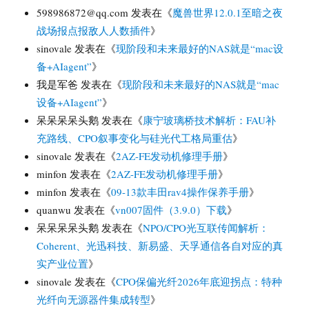
598986872@qq.com
发表在《
魔兽世界12.0.1至暗之夜
战场报点报敌人人数插件
》
sinovale
发表在《
现阶段和未来最好的NAS就是“mac设
备+AIagent”
》
我是军爸
发表在《
现阶段和未来最好的NAS就是“mac
设备+AIagent”
》
呆呆呆呆头鹅
发表在《
康宁玻璃桥技术解析：FAU补
充路线、CPO叙事变化与硅光代工格局重估
》
sinovale
发表在《
2AZ-FE发动机修理手册
》
minfon
发表在《
2AZ-FE发动机修理手册
》
minfon
发表在《
09-13款丰田rav4操作保养手册
》
quanwu
发表在《
vn007固件（3.9.0）下载
》
呆呆呆呆头鹅
发表在《
NPO/CPO光互联传闻解析：
Coherent、光迅科技、新易盛、天孚通信各自对应的真
实产业位置
》
sinovale
发表在《
CPO保偏光纤2026年底迎拐点：特种
光纤向无源器件集成转型
》