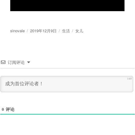
作
发
分
标
sinovale
2019年12月9日
生活
女儿
者
布
类
签
于
订阅评论
140
0
评论