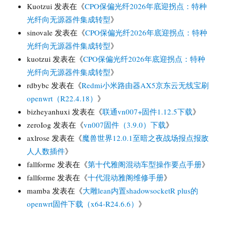
Kuotzui
发表在《
CPO保偏光纤2026年底迎拐点：特种
光纤向无源器件集成转型
》
sinovale
发表在《
CPO保偏光纤2026年底迎拐点：特种
光纤向无源器件集成转型
》
kuotzui
发表在《
CPO保偏光纤2026年底迎拐点：特种
光纤向无源器件集成转型
》
rdbybc
发表在《
Redmi小米路由器AX5京东云无线宝刷
openwrt（R22.4.18）
》
bizheyanhuxi
发表在《
联通vn007+固件1.12.5下载
》
zeroIog
发表在《
vn007固件（3.9.0）下载
》
axlrose
发表在《
魔兽世界12.0.1至暗之夜战场报点报敌
人人数插件
》
fallforme
发表在《
第十代雅阁混动车型操作要点手册
》
fallforme
发表在《
十代混动雅阁维修手册
》
mamba
发表在《
大雕lean内置shadowsocketR plus的
openwrt固件下载（x64-R24.6.6）
》