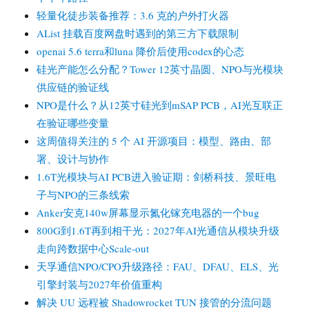
轻量化徒步装备推荐：3.6 克的户外打火器
AList 挂载百度网盘时遇到的第三方下载限制
openai 5.6 terra和luna 降价后使用codex的心态
硅光产能怎么分配？Tower 12英寸晶圆、NPO与光模块
供应链的验证线
NPO是什么？从12英寸硅光到mSAP PCB，AI光互联正
在验证哪些变量
这周值得关注的 5 个 AI 开源项目：模型、路由、部
署、设计与协作
1.6T光模块与AI PCB进入验证期：剑桥科技、景旺电
子与NPO的三条线索
Anker安克140w屏幕显示氮化镓充电器的一个bug
800G到1.6T再到相干光：2027年AI光通信从模块升级
走向跨数据中心Scale-out
天孚通信NPO/CPO升级路径：FAU、DFAU、ELS、光
引擎封装与2027年价值重构
解决 UU 远程被 Shadowrocket TUN 接管的分流问题