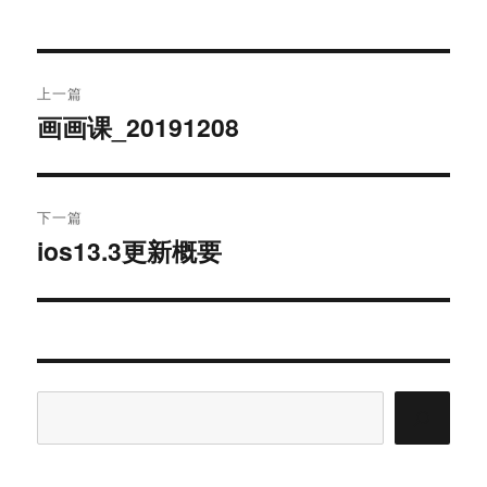
文
上一篇
章
画画课_20191208
上
导
篇
文
航
章：
下一篇
ios13.3更新概要
下
篇
文
章：
搜
索