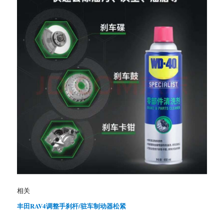
相关
丰田RAV4调整手刹杆/驻车制动器松紧