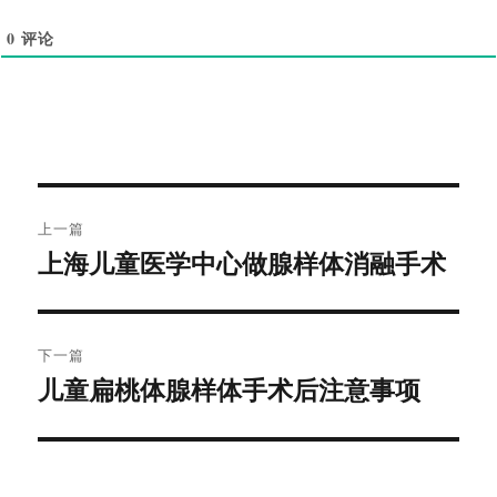
0
评论
文
上一篇
章
上海儿童医学中心做腺样体消融手术
上
导
篇
文
航
章：
下一篇
儿童扁桃体腺样体手术后注意事项
下
篇
文
章：