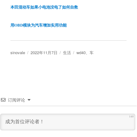
本田混动车如果小电池没电了如何自救
用OBD模块为汽车增加实用功能
作
发
分
标
sinovale
2022年11月7日
生活
wd40
、
车
者
布
类
签
于
订阅评论
140