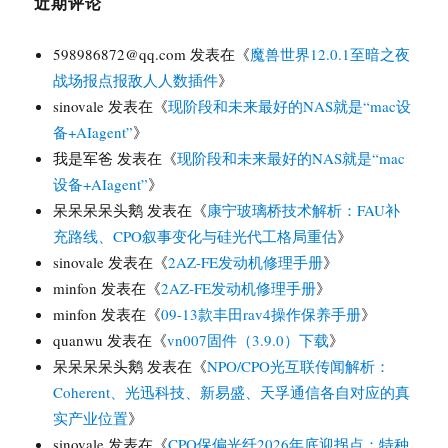
近期评论
598986872@qq.com
发表在《
魔兽世界12.0.1至暗之夜
战场报点报敌人人数插件
》
sinovale
发表在《
现阶段和未来最好的NAS就是“mac设
备+AIagent”
》
我是军爸
发表在《
现阶段和未来最好的NAS就是“mac
设备+AIagent”
》
呆呆呆呆头鹅
发表在《
康宁玻璃桥技术解析：FAU补
充路线、CPO叙事变化与硅光代工格局重估
》
sinovale
发表在《
2AZ-FE发动机修理手册
》
minfon
发表在《
2AZ-FE发动机修理手册
》
minfon
发表在《
09-13款丰田rav4操作保养手册
》
quanwu
发表在《
vn007固件（3.9.0）下载
》
呆呆呆呆头鹅
发表在《
NPO/CPO光互联传闻解析：
Coherent、光迅科技、新易盛、天孚通信各自对应的真
实产业位置
》
sinovale
发表在《
CPO保偏光纤2026年底迎拐点：特种