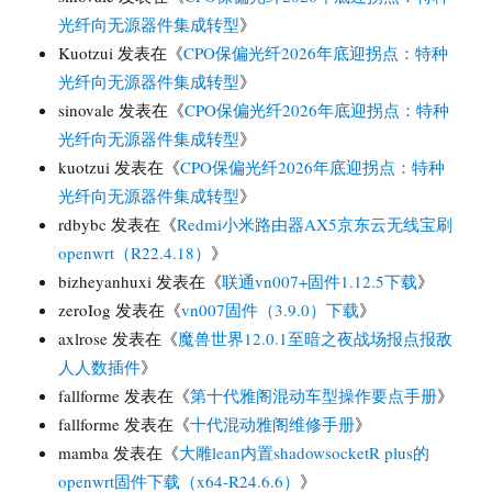
光纤向无源器件集成转型
》
Kuotzui
发表在《
CPO保偏光纤2026年底迎拐点：特种
光纤向无源器件集成转型
》
sinovale
发表在《
CPO保偏光纤2026年底迎拐点：特种
光纤向无源器件集成转型
》
kuotzui
发表在《
CPO保偏光纤2026年底迎拐点：特种
光纤向无源器件集成转型
》
rdbybc
发表在《
Redmi小米路由器AX5京东云无线宝刷
openwrt（R22.4.18）
》
bizheyanhuxi
发表在《
联通vn007+固件1.12.5下载
》
zeroIog
发表在《
vn007固件（3.9.0）下载
》
axlrose
发表在《
魔兽世界12.0.1至暗之夜战场报点报敌
人人数插件
》
fallforme
发表在《
第十代雅阁混动车型操作要点手册
》
fallforme
发表在《
十代混动雅阁维修手册
》
mamba
发表在《
大雕lean内置shadowsocketR plus的
openwrt固件下载（x64-R24.6.6）
》