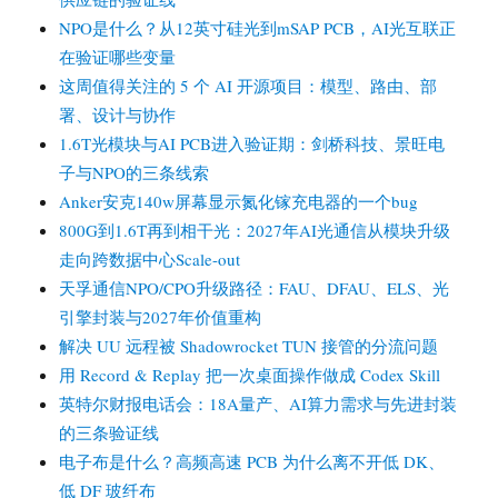
NPO是什么？从12英寸硅光到mSAP PCB，AI光互联正
在验证哪些变量
这周值得关注的 5 个 AI 开源项目：模型、路由、部
署、设计与协作
1.6T光模块与AI PCB进入验证期：剑桥科技、景旺电
子与NPO的三条线索
Anker安克140w屏幕显示氮化镓充电器的一个bug
800G到1.6T再到相干光：2027年AI光通信从模块升级
走向跨数据中心Scale-out
天孚通信NPO/CPO升级路径：FAU、DFAU、ELS、光
引擎封装与2027年价值重构
解决 UU 远程被 Shadowrocket TUN 接管的分流问题
用 Record & Replay 把一次桌面操作做成 Codex Skill
英特尔财报电话会：18A量产、AI算力需求与先进封装
的三条验证线
电子布是什么？高频高速 PCB 为什么离不开低 DK、
低 DF 玻纤布