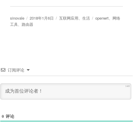
作
发
分
标
sinovale
2018年1月6日
互联网应用
、
生活
openwrt
、
网络
者
布
类
签
工具
、
路由器
于
订阅评论
140
0
评论