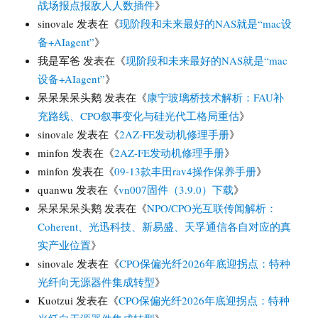
战场报点报敌人人数插件
》
sinovale
发表在《
现阶段和未来最好的NAS就是“mac设
备+AIagent”
》
我是军爸
发表在《
现阶段和未来最好的NAS就是“mac
设备+AIagent”
》
呆呆呆呆头鹅
发表在《
康宁玻璃桥技术解析：FAU补
充路线、CPO叙事变化与硅光代工格局重估
》
sinovale
发表在《
2AZ-FE发动机修理手册
》
minfon
发表在《
2AZ-FE发动机修理手册
》
minfon
发表在《
09-13款丰田rav4操作保养手册
》
quanwu
发表在《
vn007固件（3.9.0）下载
》
呆呆呆呆头鹅
发表在《
NPO/CPO光互联传闻解析：
Coherent、光迅科技、新易盛、天孚通信各自对应的真
实产业位置
》
sinovale
发表在《
CPO保偏光纤2026年底迎拐点：特种
光纤向无源器件集成转型
》
Kuotzui
发表在《
CPO保偏光纤2026年底迎拐点：特种