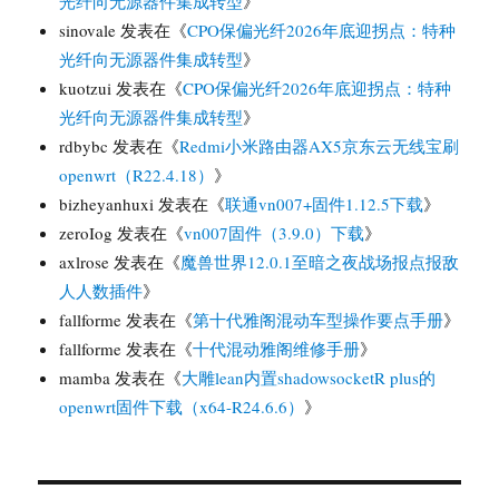
光纤向无源器件集成转型
》
sinovale
发表在《
CPO保偏光纤2026年底迎拐点：特种
光纤向无源器件集成转型
》
kuotzui
发表在《
CPO保偏光纤2026年底迎拐点：特种
光纤向无源器件集成转型
》
rdbybc
发表在《
Redmi小米路由器AX5京东云无线宝刷
openwrt（R22.4.18）
》
bizheyanhuxi
发表在《
联通vn007+固件1.12.5下载
》
zeroIog
发表在《
vn007固件（3.9.0）下载
》
axlrose
发表在《
魔兽世界12.0.1至暗之夜战场报点报敌
人人数插件
》
fallforme
发表在《
第十代雅阁混动车型操作要点手册
》
fallforme
发表在《
十代混动雅阁维修手册
》
mamba
发表在《
大雕lean内置shadowsocketR plus的
openwrt固件下载（x64-R24.6.6）
》