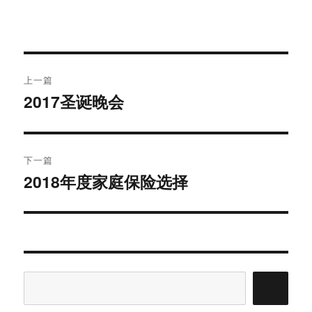
文
上一篇
章
2017圣诞晚会
上
导
篇
文
航
章：
下一篇
2018年度家庭保险选择
下
篇
文
章：
搜
索