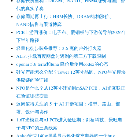
存储长协重构：DRAM、NAND、HBM4涨价与国产替
代的真实节奏
存储周期再上行：HBM长协、DRAM结构涨价、
NAND惜售与渠道博弈
PCB上游再涨价：电子布、覆铜板与下游传导的2026年
下半年路径
轻量化徒步装备推荐：3.6 克的户外打火器
AList 挂载百度网盘时遇到的第三方下载限制
openai 5.6 terra和luna 降价后使用codex的心态
硅光产能怎么分配？Tower 12英寸晶圆、NPO与光模块
供应链的验证线
NPO是什么？从12英寸硅光到mSAP PCB，AI光互联正
在验证哪些变量
这周值得关注的 5 个 AI 开源项目：模型、路由、部
署、设计与协作
1.6T光模块与AI PCB进入验证期：剑桥科技、景旺电
子与NPO的三条线索
Anker安克140w屏幕显示氮化镓充电器的一个bug