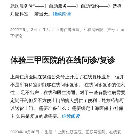
就医服务号”——》自助服务——》自助预约——》选择
“上海仁济医院绕过互联网医院要
对应科室。 若当天...
继续阅读
发
分
标
于
2022年5月12日
生活
上海仁济医院
、
互联网医院
、
挂号
留
布
类
签
上
下评论
于
海
仁
济
体验三甲医院的在线问诊/复诊
医
院
绕
上海仁济医院在微信公众号上开启了在线复诊业务。但并
过
不是所有科室都能够在线问诊复诊。 在线问诊复诊的便利
互
性： 足不出户，在线和医生沟通。对于一些有慢性病需要
联
网
定期开药但又不方便出门的病人提供了便利，处方药都可
医
以送货上门。 需要准备什么： 需要绑定上海医保卡/社保
院
“体验三甲医院的在线问诊/
卡 如果是复诊的话需要...
继续阅读
要
6
个
发
分
标
2020年10月30日
生活
上海仁济医院
、
互联网医院
、
在线复