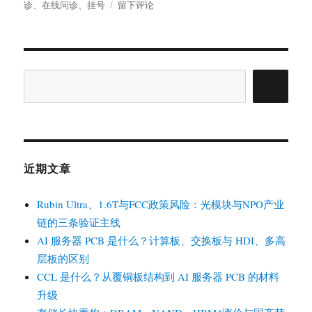
月
布
类
于
签
诊
、
在线问诊
、
挂号
留下评论
内
于
体
就
验
诊
三
记
甲
录
医
搜
挂
院
索
号
的
在
线
问
诊/
近期文章
复
诊
Rubin Ultra、1.6T与FCC政策风险：光模块与NPO产业
链的三条验证主线
AI 服务器 PCB 是什么？计算板、交换板与 HDI、多高
层板的区别
CCL 是什么？从覆铜板结构到 AI 服务器 PCB 的材料
升级