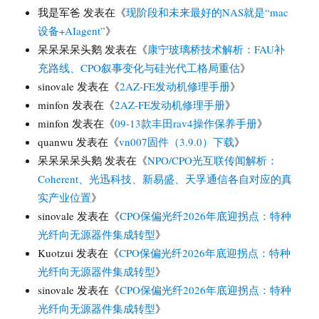
我是军爸
发表在《
现阶段和未来最好的NAS就是“mac
设备+AIagent”
》
呆呆呆呆头鹅
发表在《
康宁玻璃桥技术解析：FAU补
充路线、CPO叙事变化与硅光代工格局重估
》
sinovale
发表在《
2AZ-FE发动机修理手册
》
minfon
发表在《
2AZ-FE发动机修理手册
》
minfon
发表在《
09-13款丰田rav4操作保养手册
》
quanwu
发表在《
vn007固件（3.9.0）下载
》
呆呆呆呆头鹅
发表在《
NPO/CPO光互联传闻解析：
Coherent、光迅科技、新易盛、天孚通信各自对应的真
实产业位置
》
sinovale
发表在《
CPO保偏光纤2026年底迎拐点：特种
光纤向无源器件集成转型
》
Kuotzui
发表在《
CPO保偏光纤2026年底迎拐点：特种
光纤向无源器件集成转型
》
sinovale
发表在《
CPO保偏光纤2026年底迎拐点：特种
光纤向无源器件集成转型
》