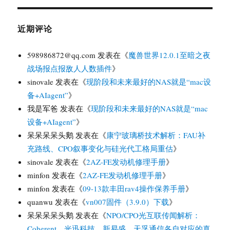
近期评论
598986872@qq.com
发表在《
魔兽世界12.0.1至暗之夜
战场报点报敌人人数插件
》
sinovale
发表在《
现阶段和未来最好的NAS就是“mac设
备+AIagent”
》
我是军爸
发表在《
现阶段和未来最好的NAS就是“mac
设备+AIagent”
》
呆呆呆呆头鹅
发表在《
康宁玻璃桥技术解析：FAU补
充路线、CPO叙事变化与硅光代工格局重估
》
sinovale
发表在《
2AZ-FE发动机修理手册
》
minfon
发表在《
2AZ-FE发动机修理手册
》
minfon
发表在《
09-13款丰田rav4操作保养手册
》
quanwu
发表在《
vn007固件（3.9.0）下载
》
呆呆呆呆头鹅
发表在《
NPO/CPO光互联传闻解析：
Coherent、光迅科技、新易盛、天孚通信各自对应的真