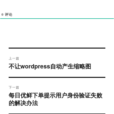
0
评论
文
上一篇
章
不让wordpress自动产生缩略图
上
导
篇
文
航
章：
下一篇
每日优鲜下单提示用户身份验证失败
下
篇
的解决办法
文