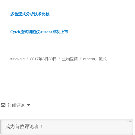
多色流式分析技术比较
Cytek流式细胞仪Aurora成功上市
作
发
分
标
sinovale
2017年8月30日
生物医药
athena
、
流式
者
布
类
签
于
订阅评论
140