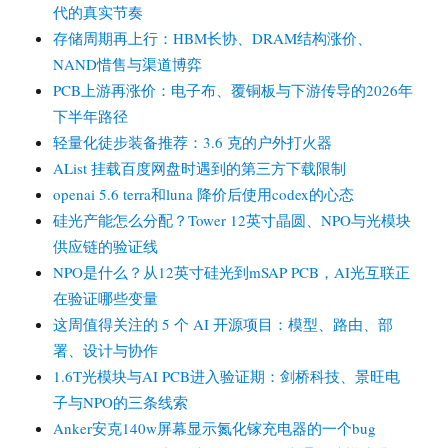
代的真实节奏
存储周期再上行：HBM长协、DRAM结构涨价、
NAND惜售与渠道博弈
PCB上游再涨价：电子布、覆铜板与下游传导的2026年
下半年路径
轻量化徒步装备推荐：3.6 克的户外打火器
AList 挂载百度网盘时遇到的第三方下载限制
openai 5.6 terra和luna 降价后使用codex的心态
硅光产能怎么分配？Tower 12英寸晶圆、NPO与光模块
供应链的验证线
NPO是什么？从12英寸硅光到mSAP PCB，AI光互联正
在验证哪些变量
这周值得关注的 5 个 AI 开源项目：模型、路由、部
署、设计与协作
1.6T光模块与AI PCB进入验证期：剑桥科技、景旺电
子与NPO的三条线索
Anker安克140w屏幕显示氮化镓充电器的一个bug