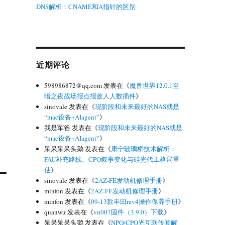
DNS解析：CNAME和A指针的区别
近期评论
598986872@qq.com
发表在《
魔兽世界12.0.1至
暗之夜战场报点报敌人人数插件
》
sinovale
发表在《
现阶段和未来最好的NAS就是
“mac设备+AIagent”
》
我是军爸
发表在《
现阶段和未来最好的NAS就是
“mac设备+AIagent”
》
呆呆呆呆头鹅
发表在《
康宁玻璃桥技术解析：
FAU补充路线、CPO叙事变化与硅光代工格局重
估
》
sinovale
发表在《
2AZ-FE发动机修理手册
》
minfon
发表在《
2AZ-FE发动机修理手册
》
minfon
发表在《
09-13款丰田rav4操作保养手册
》
quanwu
发表在《
vn007固件（3.9.0）下载
》
呆呆呆呆头鹅
发表在《
NPO/CPO光互联传闻解