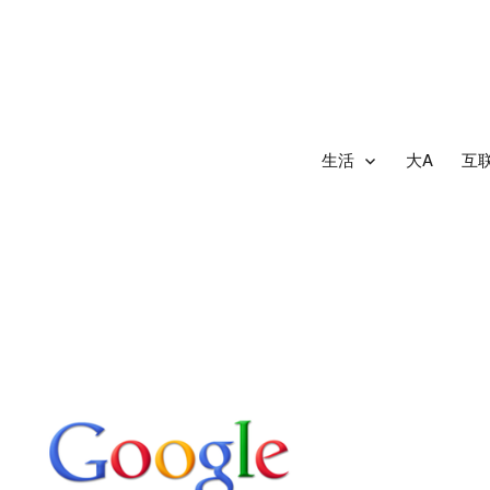
生活
大A
互