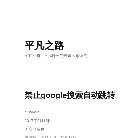
平凡之路
AI产业链、A股科技与投资线索研究
禁止google搜索自动跳转
作
sinovale
者
发
2017年6月15日
布
分
互联网应用
于
类
标
浏览器
、
网络工具
、
软件技巧