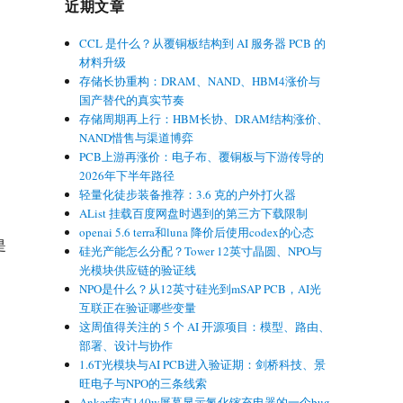
近期文章
CCL 是什么？从覆铜板结构到 AI 服务器 PCB 的
材料升级
存储长协重构：DRAM、NAND、HBM4涨价与
国产替代的真实节奏
存储周期再上行：HBM长协、DRAM结构涨价、
NAND惜售与渠道博弈
PCB上游再涨价：电子布、覆铜板与下游传导的
2026年下半年路径
轻量化徒步装备推荐：3.6 克的户外打火器
AList 挂载百度网盘时遇到的第三方下载限制
openai 5.6 terra和luna 降价后使用codex的心态
是
硅光产能怎么分配？Tower 12英寸晶圆、NPO与
光模块供应链的验证线
NPO是什么？从12英寸硅光到mSAP PCB，AI光
互联正在验证哪些变量
这周值得关注的 5 个 AI 开源项目：模型、路由、
部署、设计与协作
1.6T光模块与AI PCB进入验证期：剑桥科技、景
旺电子与NPO的三条线索
Anker安克140w屏幕显示氮化镓充电器的一个bug