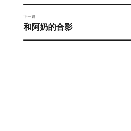
文
航
章：
下一篇
和阿奶的合影
下
篇
文
章：