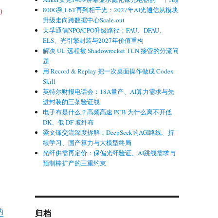
800G到1.6T再到相干光：2027年AI光通信从模块
)
升级走向跨数据中心Scale-out
天孚通信NPO/CPO升级路径：FAU、DFAU、
ELS、光引擎封装与2027年价值重构
。
解决 UU 远程被 Shadowrocket TUN 接管的分流问
题
用 Record & Replay 把一次桌面操作做成 Codex
Skill
英特尔财报电话会：18A量产、AI算力需求与先
进封装的三条验证线
、
电子布是什么？高频高速 PCB 为什么离不开低
DK、低 DF 玻纤布
梁文锋交流深度拆解：DeepSeek的AGI路线、持
续学习、国产算力与大模型终局
光纤供需再定价：保偏光纤验证、AI跳线需求与
预制棒扩产的三重约束
的
归档