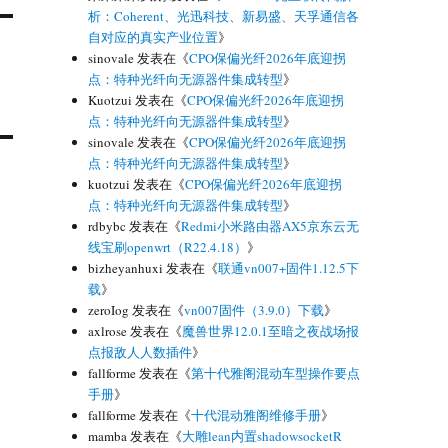
析：Coherent、光迅科技、新易盛、天孚通信各
自对应的真实产业位置
》
sinovale
发表在《
CPO保偏光纤2026年底迎拐
点：特种光纤向无源器件集成转型
》
Kuotzui
发表在《
CPO保偏光纤2026年底迎拐
点：特种光纤向无源器件集成转型
》
sinovale
发表在《
CPO保偏光纤2026年底迎拐
点：特种光纤向无源器件集成转型
》
kuotzui
发表在《
CPO保偏光纤2026年底迎拐
点：特种光纤向无源器件集成转型
》
rdbybc
发表在《
Redmi小米路由器AX5京东云无
线宝刷openwrt（R22.4.18）
》
bizheyanhuxi
发表在《
联通vn007+固件1.12.5下
载
》
zeroIog
发表在《
vn007固件（3.9.0）下载
》
axlrose
发表在《
魔兽世界12.0.1至暗之夜战场报
点报敌人人数插件
》
fallforme
发表在《
第十代雅阁混动车型操作要点
手册
》
fallforme
发表在《
十代混动雅阁维修手册
》
mamba
发表在《
大雕lean内置shadowsocketR