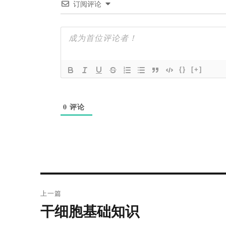
订阅评论
{}
[+]
0
评论
文
上一篇
章
干细胞基础知识
上
导
篇