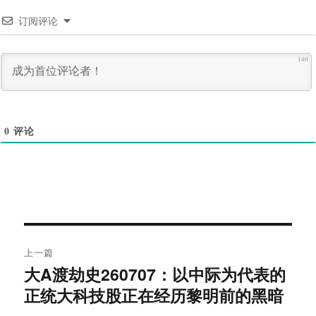
订阅评论
140
0
评论
文
上一篇
章
大A渡劫史260707：以中际为代表的
上
导
篇
正统大科技股正在经历黎明前的黑暗
文