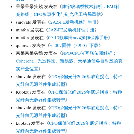
呆呆呆呆头鹅
发表在《
康宁玻璃桥技术解析：FAU补
充路线、CPO叙事变化与硅光代工格局重估
》
sinovale
发表在《
2AZ-FE发动机修理手册
》
minfon
发表在《
2AZ-FE发动机修理手册
》
minfon
发表在《
09-13款丰田rav4操作保养手册
》
quanwu
发表在《
vn007固件（3.9.0）下载
》
呆呆呆呆头鹅
发表在《
NPO/CPO光互联传闻解析：
Coherent、光迅科技、新易盛、天孚通信各自对应的真
实产业位置
》
sinovale
发表在《
CPO保偏光纤2026年底迎拐点：特种
光纤向无源器件集成转型
》
Kuotzui
发表在《
CPO保偏光纤2026年底迎拐点：特种
光纤向无源器件集成转型
》
sinovale
发表在《
CPO保偏光纤2026年底迎拐点：特种
光纤向无源器件集成转型
》
kuotzui
发表在《
CPO保偏光纤2026年底迎拐点：特种
光纤向无源器件集成转型
》