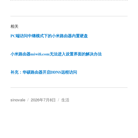
相关
PC端访问中继模式下的小米路由器内置硬盘
小米路由器miwifi.com无法进入设置界面的解决办法
补充：华硕路由器开启DDNS远程访问
作
发
分
sinovale
2026年7月8日
生活
者
布
类
于