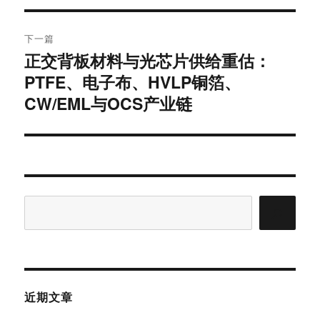
航
章：
下一篇
正交背板材料与光芯片供给重估：
下
篇
PTFE、电子布、HVLP铜箔、
文
CW/EML与OCS产业链
章：
搜
索
近期文章