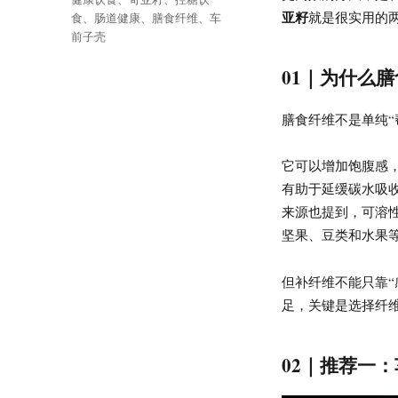
亚籽
签
就是很实用的
食
、
肠道健康
、
膳食纤维
、
车
前子壳
01｜为什么
膳食纤维不是单纯“
它可以增加饱腹感
有助于延缓碳水吸
来源也提到，可溶
坚果、豆类和水果
但补纤维不能只靠
足，关键是选择纤
02｜推荐一