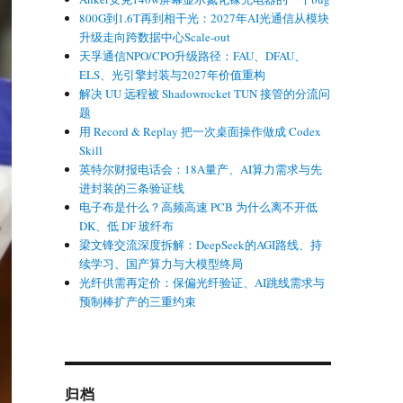
800G到1.6T再到相干光：2027年AI光通信从模块
升级走向跨数据中心Scale-out
天孚通信NPO/CPO升级路径：FAU、DFAU、
ELS、光引擎封装与2027年价值重构
解决 UU 远程被 Shadowrocket TUN 接管的分流问
题
用 Record & Replay 把一次桌面操作做成 Codex
Skill
英特尔财报电话会：18A量产、AI算力需求与先
进封装的三条验证线
电子布是什么？高频高速 PCB 为什么离不开低
DK、低 DF 玻纤布
梁文锋交流深度拆解：DeepSeek的AGI路线、持
续学习、国产算力与大模型终局
光纤供需再定价：保偏光纤验证、AI跳线需求与
预制棒扩产的三重约束
归档