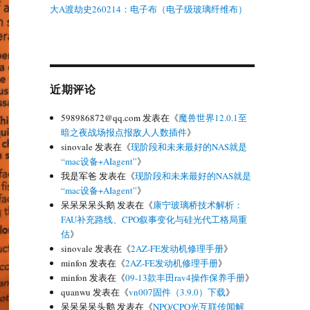
大A渡劫史260214：电子布（电子级玻璃纤维布）
近期评论
598986872@qq.com
发表在《
魔兽世界12.0.1至
暗之夜战场报点报敌人人数插件
》
sinovale
发表在《
现阶段和未来最好的NAS就是
“mac设备+AIagent”
》
我是军爸
发表在《
现阶段和未来最好的NAS就是
“mac设备+AIagent”
》
呆呆呆呆头鹅
发表在《
康宁玻璃桥技术解析：
FAU补充路线、CPO叙事变化与硅光代工格局重
估
》
sinovale
发表在《
2AZ-FE发动机修理手册
》
minfon
发表在《
2AZ-FE发动机修理手册
》
minfon
发表在《
09-13款丰田rav4操作保养手册
》
quanwu
发表在《
vn007固件（3.9.0）下载
》
呆呆呆呆头鹅
发表在《
NPO/CPO光互联传闻解