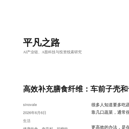
平凡之路
AI产业链、A股科技与投资线索研究
高效补充膳食纤维：车前子壳和
作
sinovale
很多人知道要多吃
者
靠几口蔬菜，通常
发
2026年6月6日
布
分
生活
于
类
更高效的办法，是在
标
健康饮食
、
奇亚籽
、
控糖饮