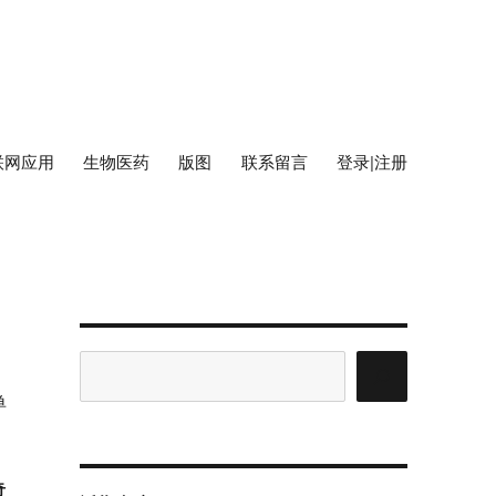
联网应用
生物医药
版图
联系留言
登录|注册
搜
索
单
奇