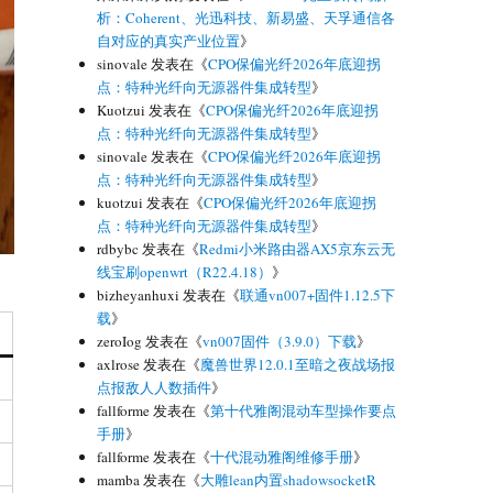
析：Coherent、光迅科技、新易盛、天孚通信各
自对应的真实产业位置
》
sinovale
发表在《
CPO保偏光纤2026年底迎拐
点：特种光纤向无源器件集成转型
》
Kuotzui
发表在《
CPO保偏光纤2026年底迎拐
点：特种光纤向无源器件集成转型
》
sinovale
发表在《
CPO保偏光纤2026年底迎拐
点：特种光纤向无源器件集成转型
》
kuotzui
发表在《
CPO保偏光纤2026年底迎拐
点：特种光纤向无源器件集成转型
》
rdbybc
发表在《
Redmi小米路由器AX5京东云无
线宝刷openwrt（R22.4.18）
》
bizheyanhuxi
发表在《
联通vn007+固件1.12.5下
载
》
zeroIog
发表在《
vn007固件（3.9.0）下载
》
axlrose
发表在《
魔兽世界12.0.1至暗之夜战场报
点报敌人人数插件
》
fallforme
发表在《
第十代雅阁混动车型操作要点
手册
》
fallforme
发表在《
十代混动雅阁维修手册
》
mamba
发表在《
大雕lean内置shadowsocketR