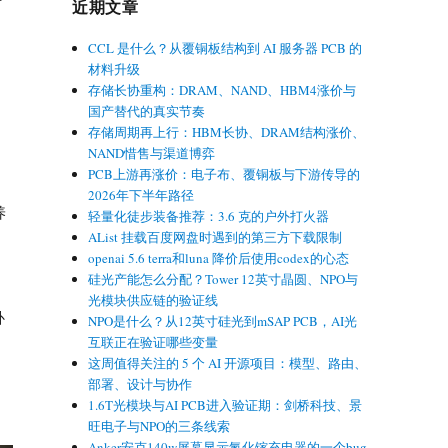
近期文章
CCL 是什么？从覆铜板结构到 AI 服务器 PCB 的
材料升级
存储长协重构：DRAM、NAND、HBM4涨价与
国产替代的真实节奏
存储周期再上行：HBM长协、DRAM结构涨价、
NAND惜售与渠道博弈
PCB上游再涨价：电子布、覆铜板与下游传导的
，
2026年下半年路径
养
轻量化徒步装备推荐：3.6 克的户外打火器
AList 挂载百度网盘时遇到的第三方下载限制
、
openai 5.6 terra和luna 降价后使用codex的心态
硅光产能怎么分配？Tower 12英寸晶圆、NPO与
光模块供应链的验证线
补
NPO是什么？从12英寸硅光到mSAP PCB，AI光
互联正在验证哪些变量
这周值得关注的 5 个 AI 开源项目：模型、路由、
部署、设计与协作
1.6T光模块与AI PCB进入验证期：剑桥科技、景
旺电子与NPO的三条线索
Anker安克140w屏幕显示氮化镓充电器的一个bug