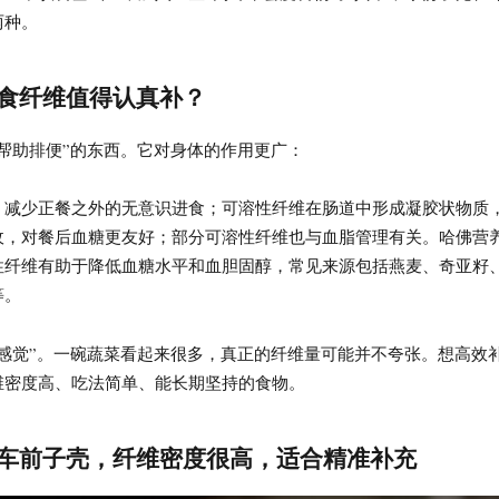
两种。
膳食纤维值得认真补？
帮助排便”的东西。它对身体的作用更广：
，减少正餐之外的无意识进食；可溶性纤维在肠道中形成凝胶状物质
收，对餐后血糖更友好；部分可溶性纤维也与血脂管理有关。哈佛营
性纤维有助于降低血糖水平和血胆固醇，常见来源包括燕麦、奇亚籽
等。
“感觉”。一碗蔬菜看起来很多，真正的纤维量可能并不夸张。想高效
维密度高、吃法简单、能长期坚持的食物。
：车前子壳，纤维密度很高，适合精准补充