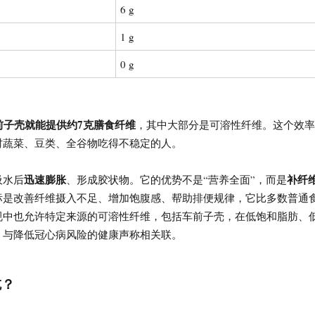
6 g
1 g
0 g
前子壳就能提供约7克膳食纤维
，其中大部分是可溶性纤维。这个效率
时蔬菜、豆类、全谷物吃得不稳定的人。
迅速膨胀
补纤
吸水后
、形成胶状物。它的优势不是“营养全面”，而是
标是改善纤维摄入不足、增加饱腹感、帮助排便规律，它比多数普通
规中也允许特定来源的可溶性纤维，包括车前子壳，在低饱和脂肪、
，与降低冠心病风险的健康声称相关联。
吃？