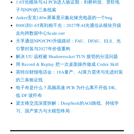
1.6T光模块与AI PCB进入验证期：剑桥科技、景旺电
子与NPO的三条线索
Anker安克140w屏幕显示氮化镓充电器的一个bug
800G到1.6T再到相干光：2027年AI光通信从模块升级
走向跨数据中心Scale-out
天孚通信NPO/CPO升级路径：FAU、DFAU、ELS、光
引擎封装与2027年价值重构
解决 UU 远程被 Shadowrocket TUN 接管的分流问题
用 Record & Replay 把一次桌面操作做成 Codex Skill
英特尔财报电话会：18A量产、AI算力需求与先进封装
的三条验证线
电子布是什么？高频高速 PCB 为什么离不开低 DK、
低 DF 玻纤布
梁文锋交流深度拆解：DeepSeek的AGI路线、持续学
习、国产算力与大模型终局