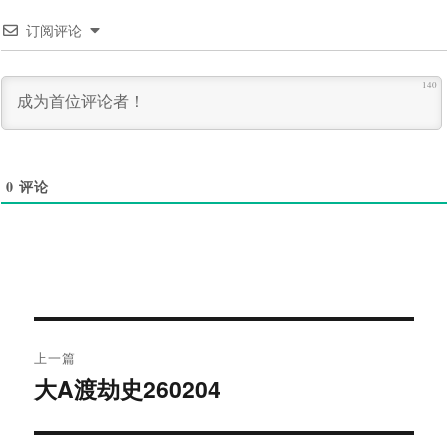
订阅评论
140
0
评论
文
上一篇
章
大A渡劫史260204
上
导
篇
文