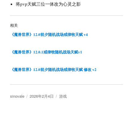
将pvp天赋三位一体改为心灵之影
相关
《魔兽世界》12.0前夕随机战场戒律牧天赋 v4
《魔兽世界》12.0.1戒律牧随机战场天赋v1
《魔兽世界》12.0前夕随机战场戒律牧天赋 修改 v2
作
发
分
sinovale
2026年2月4日
游戏
者
布
类
于