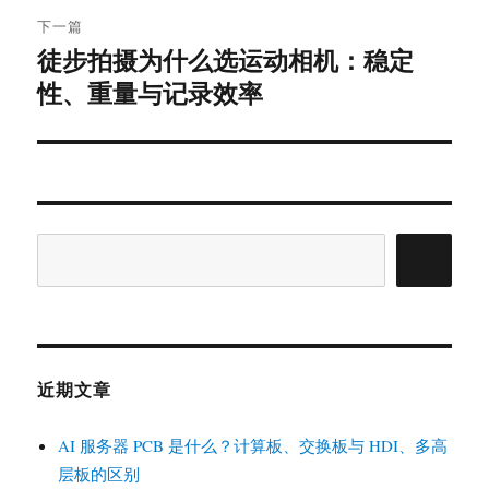
航
章：
下一篇
徒步拍摄为什么选运动相机：稳定
下
篇
性、重量与记录效率
文
章：
搜
索
近期文章
AI 服务器 PCB 是什么？计算板、交换板与 HDI、多高
层板的区别