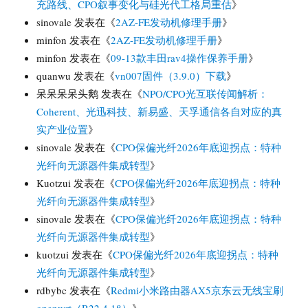
充路线、CPO叙事变化与硅光代工格局重估
》
sinovale
发表在《
2AZ-FE发动机修理手册
》
minfon
发表在《
2AZ-FE发动机修理手册
》
minfon
发表在《
09-13款丰田rav4操作保养手册
》
quanwu
发表在《
vn007固件（3.9.0）下载
》
呆呆呆呆头鹅
发表在《
NPO/CPO光互联传闻解析：
Coherent、光迅科技、新易盛、天孚通信各自对应的真
实产业位置
》
sinovale
发表在《
CPO保偏光纤2026年底迎拐点：特种
光纤向无源器件集成转型
》
Kuotzui
发表在《
CPO保偏光纤2026年底迎拐点：特种
光纤向无源器件集成转型
》
sinovale
发表在《
CPO保偏光纤2026年底迎拐点：特种
光纤向无源器件集成转型
》
kuotzui
发表在《
CPO保偏光纤2026年底迎拐点：特种
光纤向无源器件集成转型
》
rdbybc
发表在《
Redmi小米路由器AX5京东云无线宝刷
openwrt（R22.4.18）
》