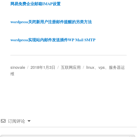
网易免费企业邮箱IMAP设置
wordpress关闭新用户注册邮件提醒的另类方法
wordpress实现站内邮件发送插件WP Mail SMTP
作
发
分
标
sinovale
2018年1月3日
互联网应用
linux
、
vps
、
服务器运
者
布
类
签
维
于
订阅评论