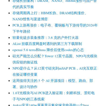
存储长协重构：DRAM、NAND、HBM4涨价与国产替
代的真实节奏
存储周期再上行：HBM长协、DRAM结构涨价、
NAND惜售与渠道博弈
PCB上游再涨价：电子布、覆铜板与下游传导的2026年
下半年路径
轻量化徒步装备推荐：3.6 克的户外打火器
AList 挂载百度网盘时遇到的第三方下载限制
openai 5.6 terra和luna 降价后使用codex的心态
硅光产能怎么分配？Tower 12英寸晶圆、NPO与光模块
供应链的验证线
NPO是什么？从12英寸硅光到mSAP PCB，AI光互联正
在验证哪些变量
这周值得关注的 5 个 AI 开源项目：模型、路由、部
署、设计与协作
1.6T光模块与AI PCB进入验证期：剑桥科技、景旺电
子与NPO的三条线索
Anker安克140w屏幕显示氮化镓充电器的一个bug