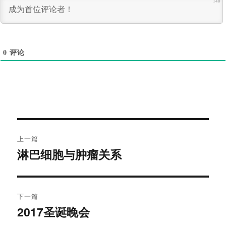
140
0
评论
文
上一篇
章
淋巴细胞与肿瘤关系
上
导
篇
文
航
章：
下一篇
2017圣诞晚会
下
篇