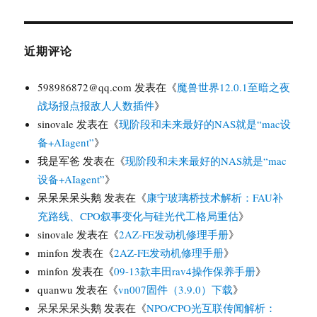
近期评论
598986872@qq.com
发表在《
魔兽世界12.0.1至暗之夜
战场报点报敌人人数插件
》
sinovale
发表在《
现阶段和未来最好的NAS就是“mac设
备+AIagent”
》
我是军爸
发表在《
现阶段和未来最好的NAS就是“mac
设备+AIagent”
》
呆呆呆呆头鹅
发表在《
康宁玻璃桥技术解析：FAU补
充路线、CPO叙事变化与硅光代工格局重估
》
sinovale
发表在《
2AZ-FE发动机修理手册
》
minfon
发表在《
2AZ-FE发动机修理手册
》
minfon
发表在《
09-13款丰田rav4操作保养手册
》
quanwu
发表在《
vn007固件（3.9.0）下载
》
呆呆呆呆头鹅
发表在《
NPO/CPO光互联传闻解析：