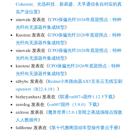
Coherent、光迅科技、新易盛、天孚通信各自对应的真
实产业位置
》
sinovale
发表在《
CPO保偏光纤2026年底迎拐点：特种
光纤向无源器件集成转型
》
Kuotzui
发表在《
CPO保偏光纤2026年底迎拐点：特种
光纤向无源器件集成转型
》
sinovale
发表在《
CPO保偏光纤2026年底迎拐点：特种
光纤向无源器件集成转型
》
kuotzui
发表在《
CPO保偏光纤2026年底迎拐点：特种
光纤向无源器件集成转型
》
rdbybc
发表在《
Redmi小米路由器AX5京东云无线宝刷
openwrt（R22.4.18）
》
bizheyanhuxi
发表在《
联通vn007+固件1.12.5下载
》
zeroIog
发表在《
vn007固件（3.9.0）下载
》
axlrose
发表在《
魔兽世界12.0.1至暗之夜战场报点报敌
人人数插件
》
fallforme
发表在《
第十代雅阁混动车型操作要点手册
》