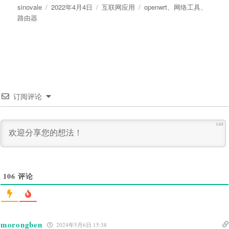
作
发
分
标
sinovale
2022年4月4日
互联网应用
openwrt
、
网络工具
、
者
布
类
签
路由器
于
订阅评论
140
106
评论
morongben
2024年5月6日 15:38