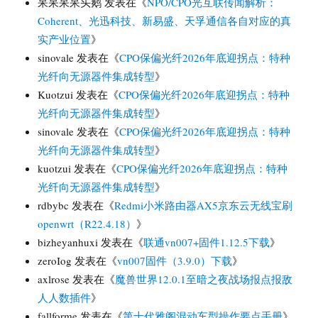
呆呆呆呆头鹅
发表在《
NPO/CPO光互联传闻解析：
Coherent、光迅科技、新易盛、天孚通信各自对应的真
实产业位置
》
sinovale
发表在《
CPO保偏光纤2026年底迎拐点：特种
光纤向无源器件集成转型
》
Kuotzui
发表在《
CPO保偏光纤2026年底迎拐点：特种
光纤向无源器件集成转型
》
sinovale
发表在《
CPO保偏光纤2026年底迎拐点：特种
光纤向无源器件集成转型
》
kuotzui
发表在《
CPO保偏光纤2026年底迎拐点：特种
光纤向无源器件集成转型
》
rdbybc
发表在《
Redmi小米路由器AX5京东云无线宝刷
openwrt（R22.4.18）
》
bizheyanhuxi
发表在《
联通vn007+固件1.12.5下载
》
zeroIog
发表在《
vn007固件（3.9.0）下载
》
axlrose
发表在《
魔兽世界12.0.1至暗之夜战场报点报敌
人人数插件
》
fallforme
发表在《
第十代雅阁混动车型操作要点手册
》