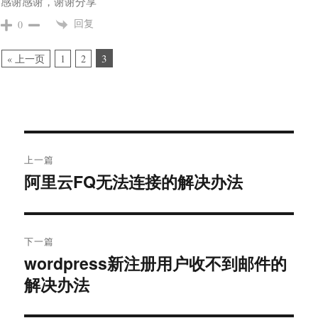
感谢感谢，谢谢分享
回复
0
3
« 上一页
1
2
文
上一篇
章
阿里云FQ无法连接的解决办法
上
导
篇
文
航
章：
下一篇
wordpress新注册用户收不到邮件的
下
篇
解决办法
文
章：