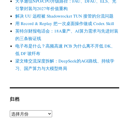
天孚通信NPO/CPO升级路径：FAU、DFAU、ELS、光
引擎封装与2027年价值重构
解决 UU 远程被 Shadowrocket TUN 接管的分流问题
用 Record & Replay 把一次桌面操作做成 Codex Skill
英特尔财报电话会：18A量产、AI算力需求与先进封装
的三条验证线
电子布是什么？高频高速 PCB 为什么离不开低 DK、
低 DF 玻纤布
梁文锋交流深度拆解：DeepSeek的AGI路线、持续学
习、国产算力与大模型终局
归档
归
档