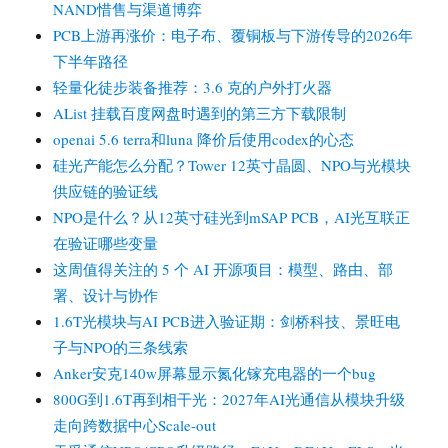
NAND惜售与渠道博弈
PCB上游再涨价：电子布、覆铜板与下游传导的2026年
下半年路径
轻量化徒步装备推荐：3.6 克的户外打火器
AList 挂载百度网盘时遇到的第三方下载限制
openai 5.6 terra和luna 降价后使用codex的心态
硅光产能怎么分配？Tower 12英寸晶圆、NPO与光模块
供应链的验证线
NPO是什么？从12英寸硅光到mSAP PCB，AI光互联正
在验证哪些变量
这周值得关注的 5 个 AI 开源项目：模型、路由、部
署、设计与协作
1.6T光模块与AI PCB进入验证期：剑桥科技、景旺电
子与NPO的三条线索
Anker安克140w屏幕显示氮化镓充电器的一个bug
800G到1.6T再到相干光：2027年AI光通信从模块升级
走向跨数据中心Scale-out