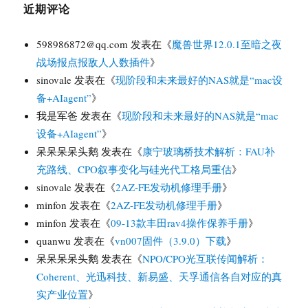
近期评论
598986872@qq.com
发表在《
魔兽世界12.0.1至暗之夜
战场报点报敌人人数插件
》
sinovale
发表在《
现阶段和未来最好的NAS就是“mac设
备+AIagent”
》
我是军爸
发表在《
现阶段和未来最好的NAS就是“mac
设备+AIagent”
》
呆呆呆呆头鹅
发表在《
康宁玻璃桥技术解析：FAU补
充路线、CPO叙事变化与硅光代工格局重估
》
sinovale
发表在《
2AZ-FE发动机修理手册
》
minfon
发表在《
2AZ-FE发动机修理手册
》
minfon
发表在《
09-13款丰田rav4操作保养手册
》
quanwu
发表在《
vn007固件（3.9.0）下载
》
呆呆呆呆头鹅
发表在《
NPO/CPO光互联传闻解析：
Coherent、光迅科技、新易盛、天孚通信各自对应的真
实产业位置
》