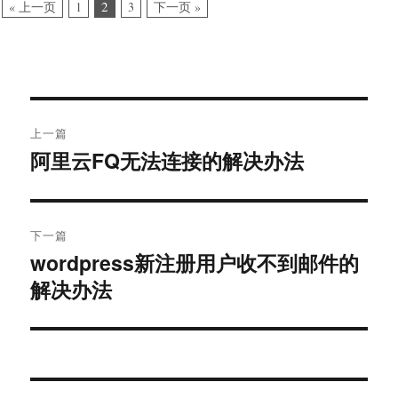
2
« 上一页
1
3
下一页 »
文
上一篇
章
阿里云FQ无法连接的解决办法
上
导
篇
文
航
章：
下一篇
wordpress新注册用户收不到邮件的
下
篇
解决办法
文
章：