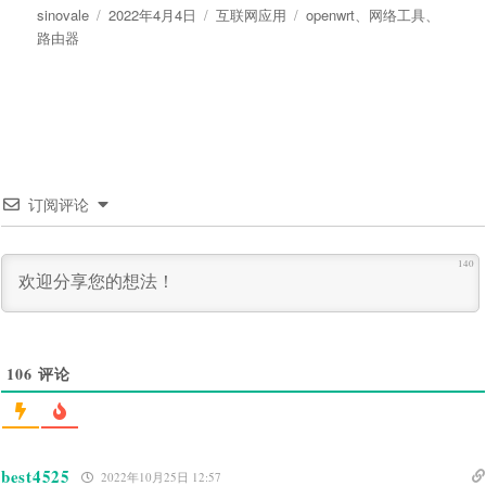
作
发
分
标
sinovale
2022年4月4日
互联网应用
openwrt
、
网络工具
、
者
布
类
签
路由器
于
订阅评论
140
106
评论
best4525
2022年10月25日 12:57