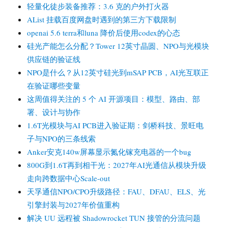
轻量化徒步装备推荐：3.6 克的户外打火器
AList 挂载百度网盘时遇到的第三方下载限制
openai 5.6 terra和luna 降价后使用codex的心态
硅光产能怎么分配？Tower 12英寸晶圆、NPO与光模块
供应链的验证线
NPO是什么？从12英寸硅光到mSAP PCB，AI光互联正
在验证哪些变量
这周值得关注的 5 个 AI 开源项目：模型、路由、部
署、设计与协作
1.6T光模块与AI PCB进入验证期：剑桥科技、景旺电
子与NPO的三条线索
Anker安克140w屏幕显示氮化镓充电器的一个bug
800G到1.6T再到相干光：2027年AI光通信从模块升级
走向跨数据中心Scale-out
天孚通信NPO/CPO升级路径：FAU、DFAU、ELS、光
引擎封装与2027年价值重构
解决 UU 远程被 Shadowrocket TUN 接管的分流问题