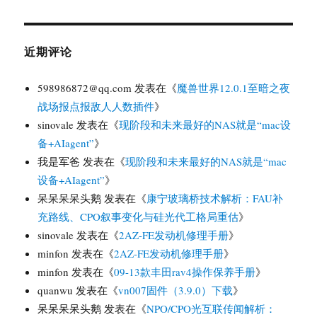
近期评论
598986872@qq.com
发表在《
魔兽世界12.0.1至暗之夜
战场报点报敌人人数插件
》
sinovale
发表在《
现阶段和未来最好的NAS就是“mac设
备+AIagent”
》
我是军爸
发表在《
现阶段和未来最好的NAS就是“mac
设备+AIagent”
》
呆呆呆呆头鹅
发表在《
康宁玻璃桥技术解析：FAU补
充路线、CPO叙事变化与硅光代工格局重估
》
sinovale
发表在《
2AZ-FE发动机修理手册
》
minfon
发表在《
2AZ-FE发动机修理手册
》
minfon
发表在《
09-13款丰田rav4操作保养手册
》
quanwu
发表在《
vn007固件（3.9.0）下载
》
呆呆呆呆头鹅
发表在《
NPO/CPO光互联传闻解析：