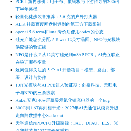
PCB上游再涨价：电子布、覆铜板与下游传导的2026年
下半年路径
轻量化徒步装备推荐：3.6 克的户外打火器
AList 挂载百度网盘时遇到的第三方下载限制
openai 5.6 terra和luna 降价后使用codex的心态
硅光产能怎么分配？Tower 12英寸晶圆、NPO与光模块
供应链的验证线
NPO是什么？从12英寸硅光到mSAP PCB，AI光互联正
在验证哪些变量
这周值得关注的 5 个 AI 开源项目：模型、路由、部
署、设计与协作
1.6T光模块与AI PCB进入验证期：剑桥科技、景旺电
子与NPO的三条线索
Anker安克140w屏幕显示氮化镓充电器的一个bug
800G到1.6T再到相干光：2027年AI光通信从模块升级
走向跨数据中心Scale-out
天孚通信NPO/CPO升级路径：FAU、DFAU、ELS、光
引擎封装与2027年价值重构