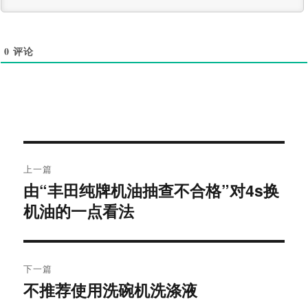
0
评论
文
上一篇
章
由“丰田纯牌机油抽查不合格”对4s换
上
导
篇
机油的一点看法
文
航
章：
下一篇
不推荐使用洗碗机洗涤液
下
篇