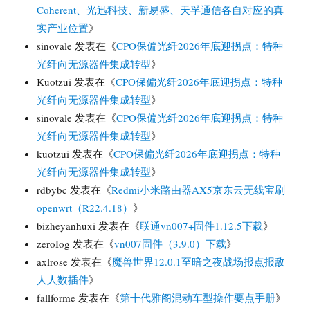
Coherent、光迅科技、新易盛、天孚通信各自对应的真
实产业位置
》
sinovale
发表在《
CPO保偏光纤2026年底迎拐点：特种
光纤向无源器件集成转型
》
Kuotzui
发表在《
CPO保偏光纤2026年底迎拐点：特种
光纤向无源器件集成转型
》
sinovale
发表在《
CPO保偏光纤2026年底迎拐点：特种
光纤向无源器件集成转型
》
kuotzui
发表在《
CPO保偏光纤2026年底迎拐点：特种
光纤向无源器件集成转型
》
rdbybc
发表在《
Redmi小米路由器AX5京东云无线宝刷
openwrt（R22.4.18）
》
bizheyanhuxi
发表在《
联通vn007+固件1.12.5下载
》
zeroIog
发表在《
vn007固件（3.9.0）下载
》
axlrose
发表在《
魔兽世界12.0.1至暗之夜战场报点报敌
人人数插件
》
fallforme
发表在《
第十代雅阁混动车型操作要点手册
》