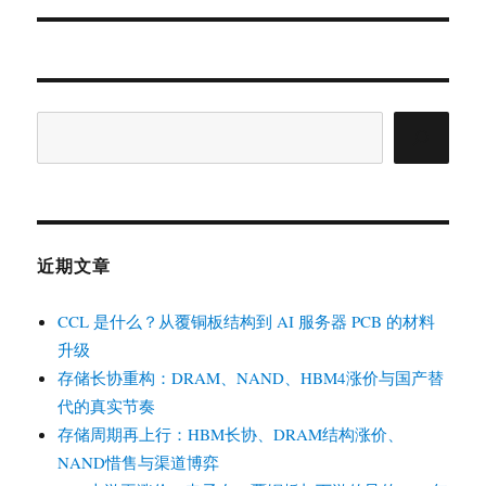
文
章：
搜
索
近期文章
CCL 是什么？从覆铜板结构到 AI 服务器 PCB 的材料
升级
存储长协重构：DRAM、NAND、HBM4涨价与国产替
代的真实节奏
存储周期再上行：HBM长协、DRAM结构涨价、
NAND惜售与渠道博弈