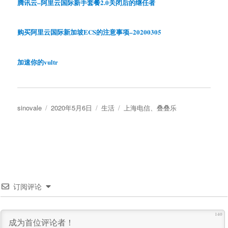
腾讯云–阿里云国际新手套餐2.0关闭后的继任者
购买阿里云国际新加坡ECS的注意事项–20200305
加速你的vultr
作
发
分
标
sinovale
2020年5月6日
生活
上海电信
、
叠叠乐
者
布
类
签
于
订阅评论
140