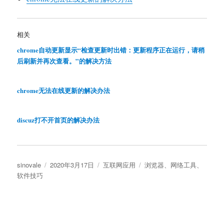
相关
chrome自动更新显示“检查更新时出错：更新程序正在运行，请稍
后刷新并再次查看。”的解决方法
chrome无法在线更新的解决办法
discuz打不开首页的解决办法
作
发
分
标
sinovale
2020年3月17日
互联网应用
浏览器
、
网络工具
、
者
布
类
签
软件技巧
于