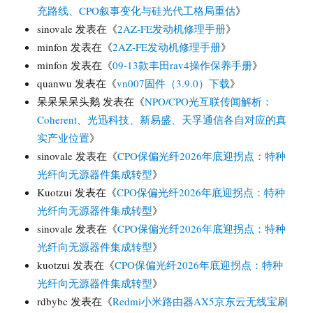
充路线、CPO叙事变化与硅光代工格局重估
》
sinovale
发表在《
2AZ-FE发动机修理手册
》
minfon
发表在《
2AZ-FE发动机修理手册
》
minfon
发表在《
09-13款丰田rav4操作保养手册
》
quanwu
发表在《
vn007固件（3.9.0）下载
》
呆呆呆呆头鹅
发表在《
NPO/CPO光互联传闻解析：
Coherent、光迅科技、新易盛、天孚通信各自对应的真
实产业位置
》
sinovale
发表在《
CPO保偏光纤2026年底迎拐点：特种
光纤向无源器件集成转型
》
Kuotzui
发表在《
CPO保偏光纤2026年底迎拐点：特种
光纤向无源器件集成转型
》
sinovale
发表在《
CPO保偏光纤2026年底迎拐点：特种
光纤向无源器件集成转型
》
kuotzui
发表在《
CPO保偏光纤2026年底迎拐点：特种
光纤向无源器件集成转型
》
rdbybc
发表在《
Redmi小米路由器AX5京东云无线宝刷