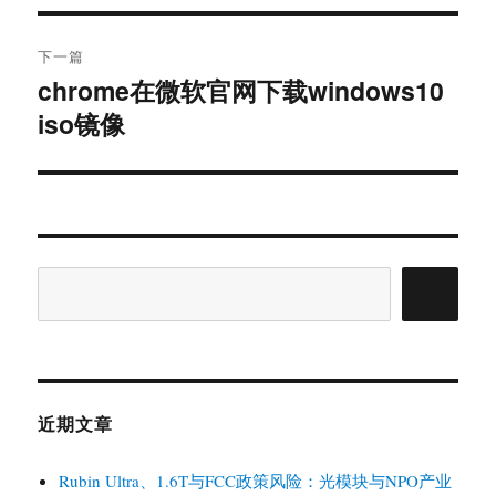
文
航
章：
下一篇
chrome在微软官网下载windows10
下
篇
iso镜像
文
章：
搜
索
近期文章
Rubin Ultra、1.6T与FCC政策风险：光模块与NPO产业