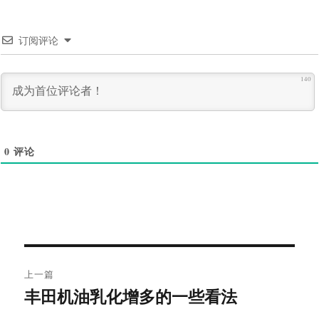
订阅评论
140
0
评论
文
上一篇
章
丰田机油乳化增多的一些看法
上
导
篇