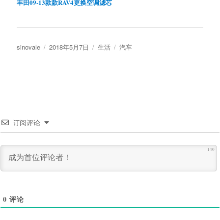
丰田09-13款款RAV4更换空调滤芯
作
发
分
标
sinovale
2018年5月7日
生活
汽车
者
布
类
签
于
订阅评论
140
0
评论