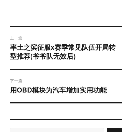
文
上一篇
章
率土之滨征服x赛季常见队伍开局转
上
导
篇
型推荐(爷爷队无效后)
文
航
章：
下一篇
用OBD模块为汽车增加实用功能
下
篇
文
章：
搜