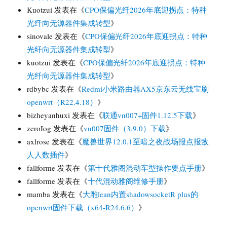
Kuotzui
发表在《
CPO保偏光纤2026年底迎拐点：特种
光纤向无源器件集成转型
》
sinovale
发表在《
CPO保偏光纤2026年底迎拐点：特种
光纤向无源器件集成转型
》
kuotzui
发表在《
CPO保偏光纤2026年底迎拐点：特种
光纤向无源器件集成转型
》
rdbybc
发表在《
Redmi小米路由器AX5京东云无线宝刷
openwrt（R22.4.18）
》
bizheyanhuxi
发表在《
联通vn007+固件1.12.5下载
》
zeroIog
发表在《
vn007固件（3.9.0）下载
》
axlrose
发表在《
魔兽世界12.0.1至暗之夜战场报点报敌
人人数插件
》
fallforme
发表在《
第十代雅阁混动车型操作要点手册
》
fallforme
发表在《
十代混动雅阁维修手册
》
mamba
发表在《
大雕lean内置shadowsocketR plus的
openwrt固件下载（x64-R24.6.6）
》