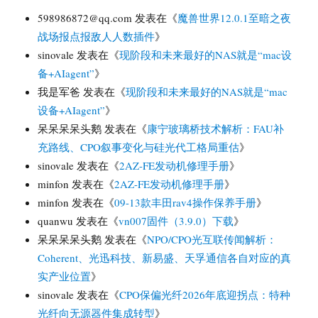
598986872@qq.com
发表在《
魔兽世界12.0.1至暗之夜
战场报点报敌人人数插件
》
sinovale
发表在《
现阶段和未来最好的NAS就是“mac设
备+AIagent”
》
我是军爸
发表在《
现阶段和未来最好的NAS就是“mac
设备+AIagent”
》
呆呆呆呆头鹅
发表在《
康宁玻璃桥技术解析：FAU补
充路线、CPO叙事变化与硅光代工格局重估
》
sinovale
发表在《
2AZ-FE发动机修理手册
》
minfon
发表在《
2AZ-FE发动机修理手册
》
minfon
发表在《
09-13款丰田rav4操作保养手册
》
quanwu
发表在《
vn007固件（3.9.0）下载
》
呆呆呆呆头鹅
发表在《
NPO/CPO光互联传闻解析：
Coherent、光迅科技、新易盛、天孚通信各自对应的真
实产业位置
》
sinovale
发表在《
CPO保偏光纤2026年底迎拐点：特种
光纤向无源器件集成转型
》