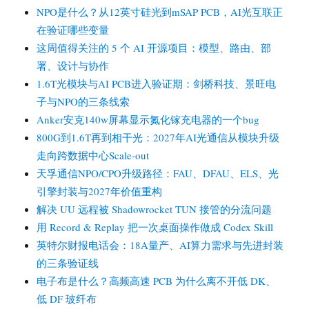
NPO是什么？从12英寸硅光到mSAP PCB，AI光互联正
在验证哪些变量
这周值得关注的 5 个 AI 开源项目：模型、路由、部
署、设计与协作
1.6T光模块与AI PCB进入验证期：剑桥科技、景旺电
子与NPO的三条线索
Anker安克140w屏幕显示氮化镓充电器的一个bug
800G到1.6T再到相干光：2027年AI光通信从模块升级
走向跨数据中心Scale-out
天孚通信NPO/CPO升级路径：FAU、DFAU、ELS、光
引擎封装与2027年价值重构
解决 UU 远程被 Shadowrocket TUN 接管的分流问题
用 Record & Replay 把一次桌面操作做成 Codex Skill
英特尔财报电话会：18A量产、AI算力需求与先进封装
的三条验证线
电子布是什么？高频高速 PCB 为什么离不开低 DK、
低 DF 玻纤布