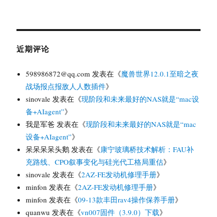
近期评论
598986872@qq.com
发表在《
魔兽世界12.0.1至暗之夜
战场报点报敌人人数插件
》
sinovale
发表在《
现阶段和未来最好的NAS就是“mac设
备+AIagent”
》
我是军爸
发表在《
现阶段和未来最好的NAS就是“mac
设备+AIagent”
》
呆呆呆呆头鹅
发表在《
康宁玻璃桥技术解析：FAU补
充路线、CPO叙事变化与硅光代工格局重估
》
sinovale
发表在《
2AZ-FE发动机修理手册
》
minfon
发表在《
2AZ-FE发动机修理手册
》
minfon
发表在《
09-13款丰田rav4操作保养手册
》
quanwu
发表在《
vn007固件（3.9.0）下载
》