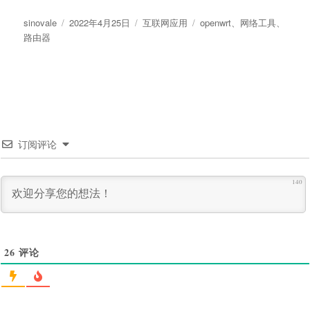
作
发
分
标
sinovale
2022年4月25日
互联网应用
openwrt
、
网络工具
、
者
布
类
签
路由器
于
订阅评论
140
26
评论