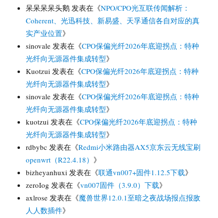
呆呆呆呆头鹅
发表在《
NPO/CPO光互联传闻解析：
Coherent、光迅科技、新易盛、天孚通信各自对应的真
实产业位置
》
sinovale
发表在《
CPO保偏光纤2026年底迎拐点：特种
光纤向无源器件集成转型
》
Kuotzui
发表在《
CPO保偏光纤2026年底迎拐点：特种
光纤向无源器件集成转型
》
sinovale
发表在《
CPO保偏光纤2026年底迎拐点：特种
光纤向无源器件集成转型
》
kuotzui
发表在《
CPO保偏光纤2026年底迎拐点：特种
光纤向无源器件集成转型
》
rdbybc
发表在《
Redmi小米路由器AX5京东云无线宝刷
openwrt（R22.4.18）
》
bizheyanhuxi
发表在《
联通vn007+固件1.12.5下载
》
zeroIog
发表在《
vn007固件（3.9.0）下载
》
axlrose
发表在《
魔兽世界12.0.1至暗之夜战场报点报敌
人人数插件
》