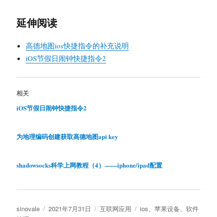
延伸阅读
高德地图ios快捷指令的补充说明
iOS节假日闹钟快捷指令2
相关
iOS节假日闹钟快捷指令2
为地理编码创建获取高德地图api key
shadowsocks科学上网教程（4）——iphone/ipad配置
作
发
分
标
sinovale
2021年7月31日
互联网应用
ios
、
苹果设备
、
软件