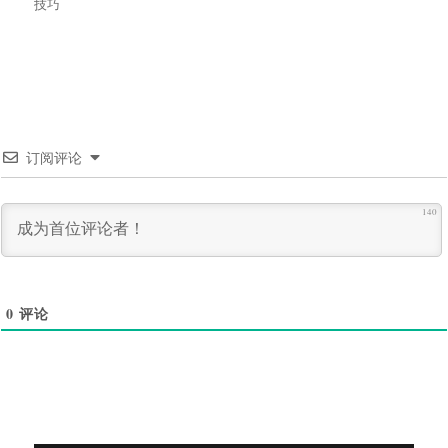
者
布
类
签
技巧
于
订阅评论
140
0
评论