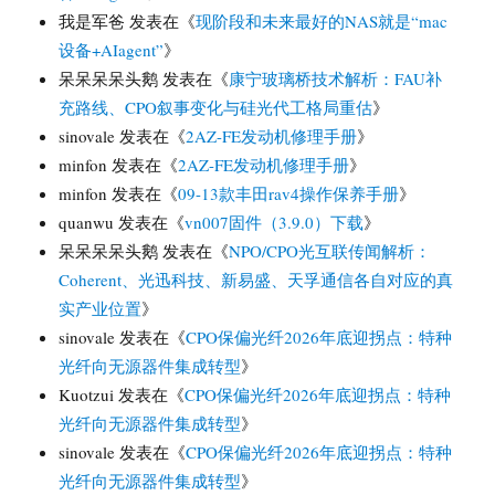
我是军爸
发表在《
现阶段和未来最好的NAS就是“mac
设备+AIagent”
》
呆呆呆呆头鹅
发表在《
康宁玻璃桥技术解析：FAU补
充路线、CPO叙事变化与硅光代工格局重估
》
sinovale
发表在《
2AZ-FE发动机修理手册
》
minfon
发表在《
2AZ-FE发动机修理手册
》
minfon
发表在《
09-13款丰田rav4操作保养手册
》
quanwu
发表在《
vn007固件（3.9.0）下载
》
呆呆呆呆头鹅
发表在《
NPO/CPO光互联传闻解析：
Coherent、光迅科技、新易盛、天孚通信各自对应的真
实产业位置
》
sinovale
发表在《
CPO保偏光纤2026年底迎拐点：特种
光纤向无源器件集成转型
》
Kuotzui
发表在《
CPO保偏光纤2026年底迎拐点：特种
光纤向无源器件集成转型
》
sinovale
发表在《
CPO保偏光纤2026年底迎拐点：特种
光纤向无源器件集成转型
》