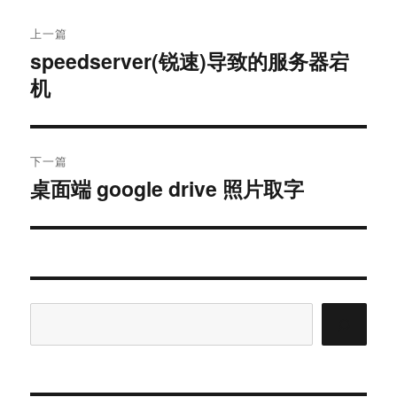
文
上一篇
章
speedserver(锐速)导致的服务器宕
上
导
篇
机
文
航
章：
下一篇
桌面端 google drive 照片取字
下
篇
文
章：
搜
索