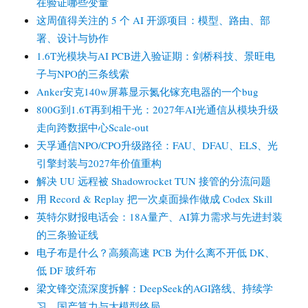
在验证哪些变量
这周值得关注的 5 个 AI 开源项目：模型、路由、部
署、设计与协作
1.6T光模块与AI PCB进入验证期：剑桥科技、景旺电
子与NPO的三条线索
Anker安克140w屏幕显示氮化镓充电器的一个bug
800G到1.6T再到相干光：2027年AI光通信从模块升级
走向跨数据中心Scale-out
天孚通信NPO/CPO升级路径：FAU、DFAU、ELS、光
引擎封装与2027年价值重构
解决 UU 远程被 Shadowrocket TUN 接管的分流问题
用 Record & Replay 把一次桌面操作做成 Codex Skill
英特尔财报电话会：18A量产、AI算力需求与先进封装
的三条验证线
电子布是什么？高频高速 PCB 为什么离不开低 DK、
低 DF 玻纤布
梁文锋交流深度拆解：DeepSeek的AGI路线、持续学
习、国产算力与大模型终局