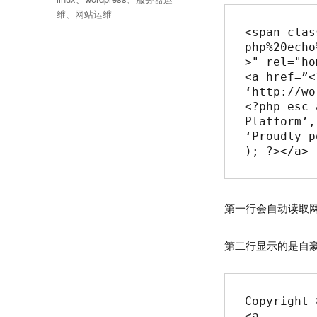
签
维
、
网站运维
<span clas
php%20echo
>" rel="ho
<a href=”<
‘http://wo
<?php esc_
Platform’,
‘Proudly p
); ?></a>
第一行会自动读取
第二行显示的是自豪的
Copyright 
<a 