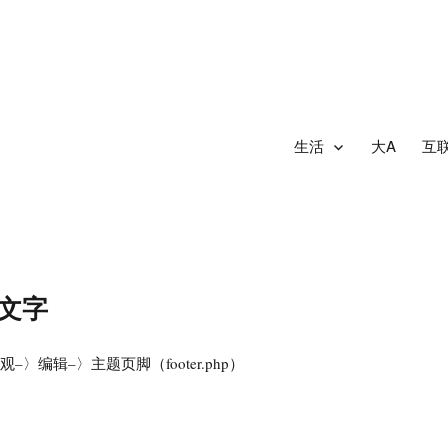
生活
大A
互
脚文字
〉外观–〉编辑–〉主题页脚（footer.php）