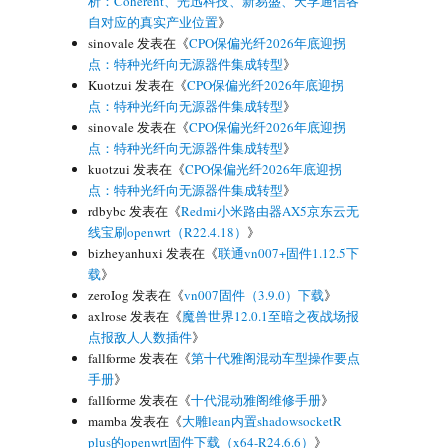
析：Coherent、光迅科技、新易盛、天孚通信各
自对应的真实产业位置
》
sinovale
发表在《
CPO保偏光纤2026年底迎拐
点：特种光纤向无源器件集成转型
》
Kuotzui
发表在《
CPO保偏光纤2026年底迎拐
点：特种光纤向无源器件集成转型
》
sinovale
发表在《
CPO保偏光纤2026年底迎拐
点：特种光纤向无源器件集成转型
》
kuotzui
发表在《
CPO保偏光纤2026年底迎拐
点：特种光纤向无源器件集成转型
》
rdbybc
发表在《
Redmi小米路由器AX5京东云无
线宝刷openwrt（R22.4.18）
》
bizheyanhuxi
发表在《
联通vn007+固件1.12.5下
载
》
zeroIog
发表在《
vn007固件（3.9.0）下载
》
axlrose
发表在《
魔兽世界12.0.1至暗之夜战场报
点报敌人人数插件
》
fallforme
发表在《
第十代雅阁混动车型操作要点
手册
》
fallforme
发表在《
十代混动雅阁维修手册
》
mamba
发表在《
大雕lean内置shadowsocketR
plus的openwrt固件下载（x64-R24.6.6）
》