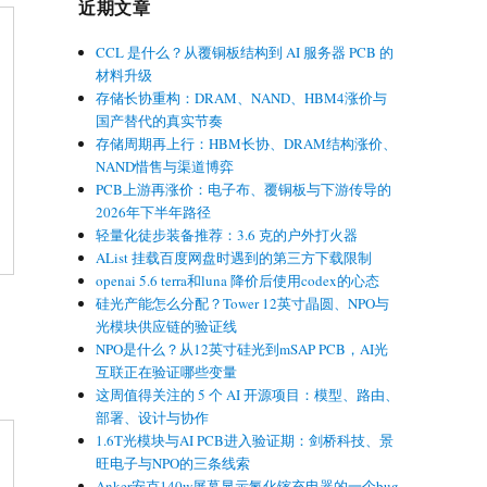
近期文章
CCL 是什么？从覆铜板结构到 AI 服务器 PCB 的
材料升级
存储长协重构：DRAM、NAND、HBM4涨价与
国产替代的真实节奏
存储周期再上行：HBM长协、DRAM结构涨价、
NAND惜售与渠道博弈
PCB上游再涨价：电子布、覆铜板与下游传导的
2026年下半年路径
轻量化徒步装备推荐：3.6 克的户外打火器
AList 挂载百度网盘时遇到的第三方下载限制
openai 5.6 terra和luna 降价后使用codex的心态
硅光产能怎么分配？Tower 12英寸晶圆、NPO与
光模块供应链的验证线
NPO是什么？从12英寸硅光到mSAP PCB，AI光
互联正在验证哪些变量
这周值得关注的 5 个 AI 开源项目：模型、路由、
部署、设计与协作
1.6T光模块与AI PCB进入验证期：剑桥科技、景
旺电子与NPO的三条线索
Anker安克140w屏幕显示氮化镓充电器的一个bug