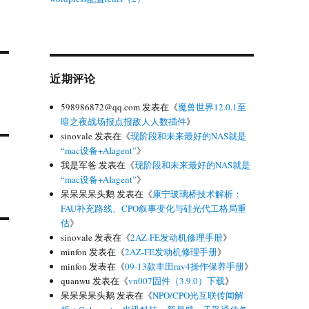
近期评论
598986872@qq.com
发表在《
魔兽世界12.0.1至
暗之夜战场报点报敌人人数插件
》
sinovale
发表在《
现阶段和未来最好的NAS就是
“mac设备+AIagent”
》
我是军爸
发表在《
现阶段和未来最好的NAS就是
“mac设备+AIagent”
》
呆呆呆呆头鹅
发表在《
康宁玻璃桥技术解析：
FAU补充路线、CPO叙事变化与硅光代工格局重
估
》
sinovale
发表在《
2AZ-FE发动机修理手册
》
minfon
发表在《
2AZ-FE发动机修理手册
》
minfon
发表在《
09-13款丰田rav4操作保养手册
》
quanwu
发表在《
vn007固件（3.9.0）下载
》
呆呆呆呆头鹅
发表在《
NPO/CPO光互联传闻解