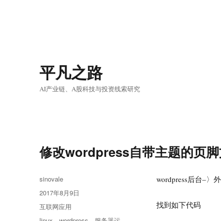
平凡之路
AI产业链、A股科技与投资线索研究
修改wordpress自带主题的页
作
sinovale
wordpress后台–
者
发
2017年8月9日
布
找到如下代码
分
互联网应用
于
类
标
linux
、
wordpress
、
服务器运