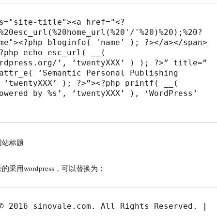
s="site-title"><a href="<?
%20esc_url(%20home_url(%20'/'%20)%20);%20?
me"><?php bloginfo( 'name' ); ?></a></span>

?php echo esc_url( __( 
rdpress.org/’, ‘twentyXXX’ ) ); ?>” title=”
attr_e( ‘Semantic Personal Publishing 
 ‘twentyXXX’ ); ?>”><?php printf( __( 
owered by %s’, ‘twentyXXX’ ), ‘WordPress’ 
网站标题
采用wordpress，可以替换为：
© 2016 sinovale.com. All Rights Reserved. | 