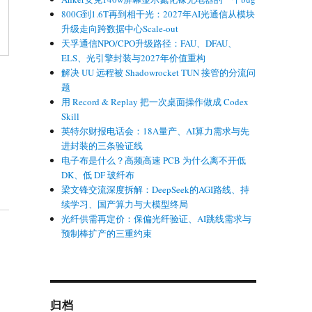
800G到1.6T再到相干光：2027年AI光通信从模块
升级走向跨数据中心Scale-out
天孚通信NPO/CPO升级路径：FAU、DFAU、
ELS、光引擎封装与2027年价值重构
解决 UU 远程被 Shadowrocket TUN 接管的分流问
题
用 Record & Replay 把一次桌面操作做成 Codex
Skill
英特尔财报电话会：18A量产、AI算力需求与先
进封装的三条验证线
电子布是什么？高频高速 PCB 为什么离不开低
DK、低 DF 玻纤布
梁文锋交流深度拆解：DeepSeek的AGI路线、持
续学习、国产算力与大模型终局
光纤供需再定价：保偏光纤验证、AI跳线需求与
预制棒扩产的三重约束
归档