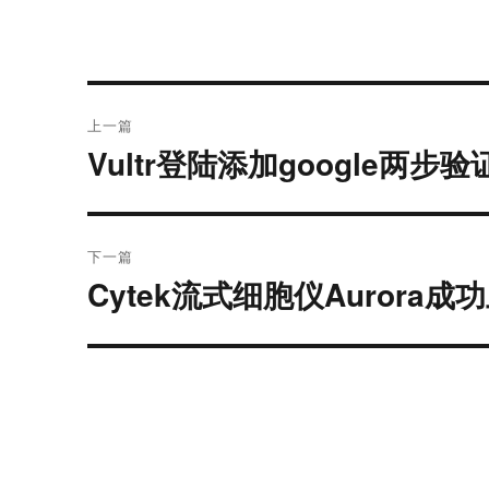
文
上一篇
章
Vultr登陆添加google两步验
上
导
篇
文
航
章：
下一篇
Cytek流式细胞仪Aurora成
下
篇
文
章：