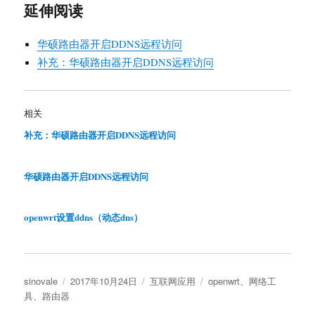
延伸阅读
华硕路由器开启DDNS远程访问
补充：华硕路由器开启DDNS远程访问
相关
补充：华硕路由器开启DDNS远程访问
华硕路由器开启DDNS远程访问
openwrt设置ddns（动态dns）
作
发
分
标
sinovale
2017年10月24日
互联网应用
openwrt
、
网络工
者
布
类
签
具
、
路由器
于