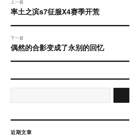
上一篇
章
率土之滨s7征服X4赛季开荒
上
导
篇
文
航
章：
下一篇
偶然的合影变成了永别的回忆
下
篇
文
章：
搜
索
近期文章