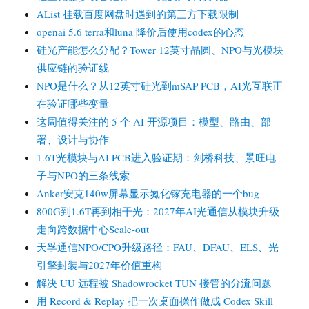
AList 挂载百度网盘时遇到的第三方下载限制
openai 5.6 terra和luna 降价后使用codex的心态
硅光产能怎么分配？Tower 12英寸晶圆、NPO与光模块
供应链的验证线
NPO是什么？从12英寸硅光到mSAP PCB，AI光互联正
在验证哪些变量
这周值得关注的 5 个 AI 开源项目：模型、路由、部
署、设计与协作
1.6T光模块与AI PCB进入验证期：剑桥科技、景旺电
子与NPO的三条线索
Anker安克140w屏幕显示氮化镓充电器的一个bug
800G到1.6T再到相干光：2027年AI光通信从模块升级
走向跨数据中心Scale-out
天孚通信NPO/CPO升级路径：FAU、DFAU、ELS、光
引擎封装与2027年价值重构
解决 UU 远程被 Shadowrocket TUN 接管的分流问题
用 Record & Replay 把一次桌面操作做成 Codex Skill