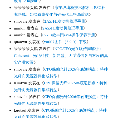
设备+AIagent”
》
呆呆呆呆头鹅
发表在《
康宁玻璃桥技术解析：FAU补
充路线、CPO叙事变化与硅光代工格局重估
》
sinovale
发表在《
2AZ-FE发动机修理手册
》
minfon
发表在《
2AZ-FE发动机修理手册
》
minfon
发表在《
09-13款丰田rav4操作保养手册
》
quanwu
发表在《
vn007固件（3.9.0）下载
》
呆呆呆呆头鹅
发表在《
NPO/CPO光互联传闻解析：
Coherent、光迅科技、新易盛、天孚通信各自对应的真
实产业位置
》
sinovale
发表在《
CPO保偏光纤2026年底迎拐点：特种
光纤向无源器件集成转型
》
Kuotzui
发表在《
CPO保偏光纤2026年底迎拐点：特种
光纤向无源器件集成转型
》
sinovale
发表在《
CPO保偏光纤2026年底迎拐点：特种
光纤向无源器件集成转型
》
kuotzui
发表在《
CPO保偏光纤2026年底迎拐点：特种
光纤向无源器件集成转型
》