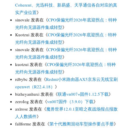
Coherent、光迅科技、新易盛、天孚通信各自对应的真
实产业位置
》
sinovale
发表在《
CPO保偏光纤2026年底迎拐点：特种
光纤向无源器件集成转型
》
Kuotzui
发表在《
CPO保偏光纤2026年底迎拐点：特种
光纤向无源器件集成转型
》
sinovale
发表在《
CPO保偏光纤2026年底迎拐点：特种
光纤向无源器件集成转型
》
kuotzui
发表在《
CPO保偏光纤2026年底迎拐点：特种
光纤向无源器件集成转型
》
rdbybc
发表在《
Redmi小米路由器AX5京东云无线宝刷
openwrt（R22.4.18）
》
bizheyanhuxi
发表在《
联通vn007+固件1.12.5下载
》
zeroIog
发表在《
vn007固件（3.9.0）下载
》
axlrose
发表在《
魔兽世界12.0.1至暗之夜战场报点报敌
人人数插件
》
fallforme
发表在《
第十代雅阁混动车型操作要点手册
》