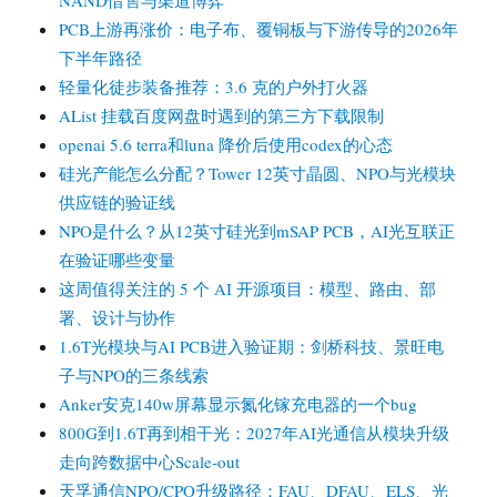
NAND惜售与渠道博弈
PCB上游再涨价：电子布、覆铜板与下游传导的2026年
下半年路径
轻量化徒步装备推荐：3.6 克的户外打火器
AList 挂载百度网盘时遇到的第三方下载限制
openai 5.6 terra和luna 降价后使用codex的心态
硅光产能怎么分配？Tower 12英寸晶圆、NPO与光模块
供应链的验证线
NPO是什么？从12英寸硅光到mSAP PCB，AI光互联正
在验证哪些变量
这周值得关注的 5 个 AI 开源项目：模型、路由、部
署、设计与协作
1.6T光模块与AI PCB进入验证期：剑桥科技、景旺电
子与NPO的三条线索
Anker安克140w屏幕显示氮化镓充电器的一个bug
800G到1.6T再到相干光：2027年AI光通信从模块升级
走向跨数据中心Scale-out
天孚通信NPO/CPO升级路径：FAU、DFAU、ELS、光