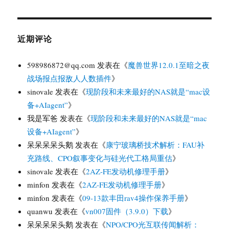
近期评论
598986872@qq.com
发表在《
魔兽世界12.0.1至暗之夜
战场报点报敌人人数插件
》
sinovale
发表在《
现阶段和未来最好的NAS就是“mac设
备+AIagent”
》
我是军爸
发表在《
现阶段和未来最好的NAS就是“mac
设备+AIagent”
》
呆呆呆呆头鹅
发表在《
康宁玻璃桥技术解析：FAU补
充路线、CPO叙事变化与硅光代工格局重估
》
sinovale
发表在《
2AZ-FE发动机修理手册
》
minfon
发表在《
2AZ-FE发动机修理手册
》
minfon
发表在《
09-13款丰田rav4操作保养手册
》
quanwu
发表在《
vn007固件（3.9.0）下载
》
呆呆呆呆头鹅
发表在《
NPO/CPO光互联传闻解析：