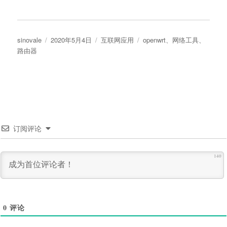
作
发
分
标
sinovale
2020年5月4日
互联网应用
openwrt
、
网络工具
、
者
布
类
签
路由器
于
订阅评论
140
0
评论