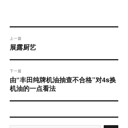
文
上一篇
章
展露厨艺
上
导
篇
文
航
章：
下一篇
由“丰田纯牌机油抽查不合格”对4s换
下
篇
机油的一点看法
文
章：