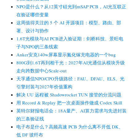
NPO是什么？从12英寸硅光到mSAP PCB，AI光互联正
在验证哪些变量
这周值得关注的 5 个 AI 开源项目：模型、路由、部
署、设计与协作
1.6T光模块与AI PCB进入验证期：剑桥科技、景旺电
子与NPO的三条线索
Anker安克140w屏幕显示氮化镓充电器的一个bug
800G到1.6T再到相干光：2027年AI光通信从模块升级
走向跨数据中心Scale-out
天孚通信NPO/CPO升级路径：FAU、DFAU、ELS、光
引擎封装与2027年价值重构
解决 UU 远程被 Shadowrocket TUN 接管的分流问题
用 Record & Replay 把一次桌面操作做成 Codex Skill
英特尔财报电话会：18A量产、AI算力需求与先进封装
的三条验证线
电子布是什么？高频高速 PCB 为什么离不开低 DK、
低 DF 玻纤布