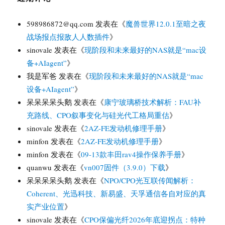
598986872@qq.com
发表在《
魔兽世界12.0.1至暗之夜
战场报点报敌人人数插件
》
sinovale
发表在《
现阶段和未来最好的NAS就是“mac设
备+AIagent”
》
我是军爸
发表在《
现阶段和未来最好的NAS就是“mac
设备+AIagent”
》
呆呆呆呆头鹅
发表在《
康宁玻璃桥技术解析：FAU补
充路线、CPO叙事变化与硅光代工格局重估
》
sinovale
发表在《
2AZ-FE发动机修理手册
》
minfon
发表在《
2AZ-FE发动机修理手册
》
minfon
发表在《
09-13款丰田rav4操作保养手册
》
quanwu
发表在《
vn007固件（3.9.0）下载
》
呆呆呆呆头鹅
发表在《
NPO/CPO光互联传闻解析：
Coherent、光迅科技、新易盛、天孚通信各自对应的真
实产业位置
》
sinovale
发表在《
CPO保偏光纤2026年底迎拐点：特种