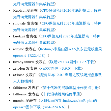
光纤向无源器件集成转型
》
Kuotzui
发表在《
CPO保偏光纤2026年底迎拐点：特种
光纤向无源器件集成转型
》
sinovale
发表在《
CPO保偏光纤2026年底迎拐点：特种
光纤向无源器件集成转型
》
kuotzui
发表在《
CPO保偏光纤2026年底迎拐点：特种
光纤向无源器件集成转型
》
rdbybc
发表在《
Redmi小米路由器AX5京东云无线宝刷
openwrt（R22.4.18）
》
bizheyanhuxi
发表在《
联通vn007+固件1.12.5下载
》
zeroIog
发表在《
vn007固件（3.9.0）下载
》
axlrose
发表在《
魔兽世界12.0.1至暗之夜战场报点报敌
人人数插件
》
fallforme
发表在《
第十代雅阁混动车型操作要点手册
》
fallforme
发表在《
十代混动雅阁维修手册
》
mamba
发表在《
大雕lean内置shadowsocketR plus的
openwrt固件下载（x64-R24.6.6）
》